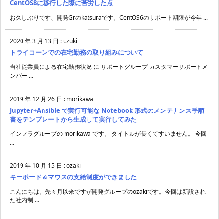
CentOS8に移行した際に苦労した点
お久しぶりです、開発Grのkatsuraです。CentOS6のサポート期限が今年 ...
2020 年 3 月 13 日
:
uzuki
トライコーンでの在宅勤務の取り組みについて
当社従業員による在宅勤務状況 に サポートグループ カスタマーサポートメ
ンバー ...
2019 年 12 月 26 日
:
morikawa
Jupyter+Ansible で実行可能な Notebook 形式のメンテナンス手順
書をテンプレートから生成して実行してみた
インフラグループの morikawa です。 タイトルが長くてすいません。 今回
...
2019 年 10 月 15 日
:
ozaki
キーボード＆マウスの支給制度ができました
こんにちは。先々月以来ですが開発グループのozakiです。今回は新設され
た社内制 ...