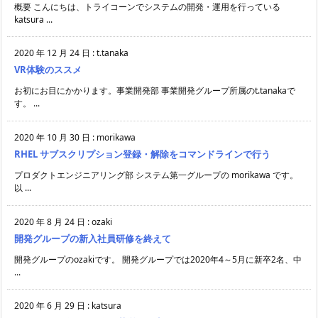
概要 こんにちは、トライコーンでシステムの開発・運用を行っている
katsura ...
2020 年 12 月 24 日
:
t.tanaka
VR体験のススメ
お初にお目にかかります。事業開発部 事業開発グループ所属のt.tanakaで
す。 ...
2020 年 10 月 30 日
:
morikawa
RHEL サブスクリプション登録・解除をコマンドラインで行う
プロダクトエンジニアリング部 システム第一グループの morikawa です。
以 ...
2020 年 8 月 24 日
:
ozaki
開発グループの新入社員研修を終えて
開発グループのozakiです。 開発グループでは2020年4～5月に新卒2名、中
...
2020 年 6 月 29 日
:
katsura