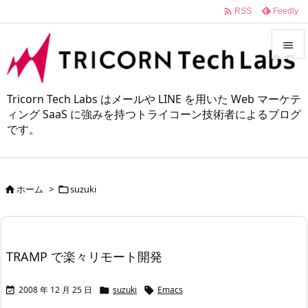

Feedly
RSS


メニュ
Tricorn Tech Labs はメールや LINE を用いた Web マーケテ

ィング SaaS に強みを持つトライコーン技術者によるブログ
です。
サイド

前へ

ホーム
>
suzuki


次へ

検索
TRAMP で楽々リモート開発
2008 年 12 月 25 日
suzuki
Emacs


