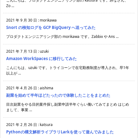
こんにちは、プロダクトエンジニアリング部の katsura です。みなさん、
Zo ...
2021 年 9 月 30 日
:
morikawa
Snort の検知ログを GCP BigQuery へ送ってみた
プロダクトエンジニアリング部の morikawa です。Zabbix や Ans ...
2021 年 7 月 13 日
:
uzuki
Amazon WorkSpaces に移行してみた
こんにちは、uzuki です。トライコーンで在宅勤務制度が導入され、早1年
以上が ...
2021 年 4 月 26 日
:
aishima
副業を始めて半年ほどたったので体験したことをまとめた
目次副業をやる目的案件探し副業申請半年ぐらい働いてみてまとめ はじめ
まして、事業 ...
2021 年 2 月 26 日
:
katsura
Pythonの構文解析ライブラリLarkを使って遊んでみました