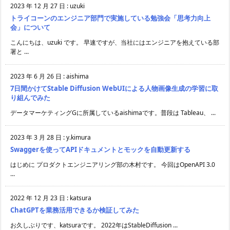
2023 年 12 月 27 日
:
uzuki
トライコーンのエンジニア部門で実施している勉強会「思考力向上
会」について
こんにちは、uzuki です。 早速ですが、当社にはエンジニアを抱えている部
署と ...
2023 年 6 月 26 日
:
aishima
7日間かけてStable Diffusion WebUIによる人物画像生成の学習に取
り組んでみた
データマーケティングGに所属しているaishimaです。普段は Tableau、 ...
2023 年 3 月 28 日
:
y.kimura
Swaggerを使ってAPIドキュメントとモックを自動更新する
はじめに プロダクトエンジニアリング部の木村です。 今回はOpenAPI 3.0
...
2022 年 12 月 23 日
:
katsura
ChatGPTを業務活用できるか検証してみた
お久しぶりです、katsuraです。 2022年はStableDiffusion ...