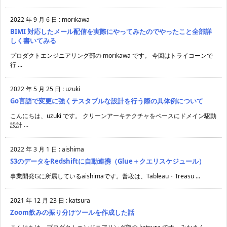
2022 年 9 月 6 日
:
morikawa
BIMI 対応したメール配信を実際にやってみたのでやったこと全部詳
しく書いてみる
プロダクトエンジニアリング部の morikawa です。 今回はトライコーンで
行 ...
2022 年 5 月 25 日
:
uzuki
Go言語で変更に強くテスタブルな設計を行う際の具体例について
こんにちは、uzuki です。 クリーンアーキテクチャをベースにドメイン駆動
設計 ...
2022 年 3 月 1 日
:
aishima
S3のデータをRedshiftに自動連携（Glue＋クエリスケジュール）
事業開発Gに所属しているaishimaです。普段は、Tableau・Treasu ...
2021 年 12 月 23 日
:
katsura
Zoom飲みの振り分けツールを作成した話