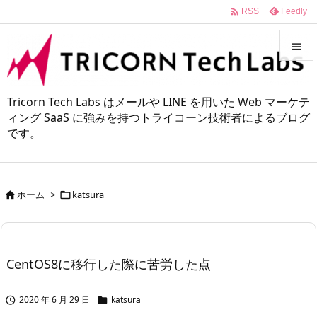

Feedly
RSS


メニュ
Tricorn Tech Labs はメールや LINE を用いた Web マーケテ

ィング SaaS に強みを持つトライコーン技術者によるブログ
です。
サイド

前へ

ホーム
>
katsura


次へ

検索
CentOS8に移行した際に苦労した点
2020 年 6 月 29 日
katsura

