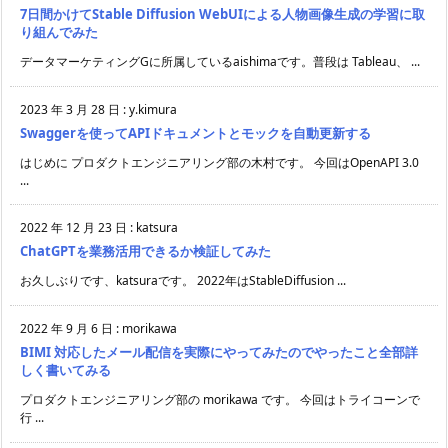
7日間かけてStable Diffusion WebUIによる人物画像生成の学習に取
り組んでみた
データマーケティングGに所属しているaishimaです。普段は Tableau、 ...
2023 年 3 月 28 日
:
y.kimura
Swaggerを使ってAPIドキュメントとモックを自動更新する
はじめに プロダクトエンジニアリング部の木村です。 今回はOpenAPI 3.0
...
2022 年 12 月 23 日
:
katsura
ChatGPTを業務活用できるか検証してみた
お久しぶりです、katsuraです。 2022年はStableDiffusion ...
2022 年 9 月 6 日
:
morikawa
BIMI 対応したメール配信を実際にやってみたのでやったこと全部詳
しく書いてみる
プロダクトエンジニアリング部の morikawa です。 今回はトライコーンで
行 ...