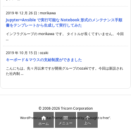
2019 年 12 月 26 日
:
morikawa
Jupyter+Ansible で実行可能な Notebook 形式のメンテナンス手順
書をテンプレートから生成して実行してみた
インフラグループの morikawa です。 タイトルが長くてすいません。 今回
...
2019 年 10 月 15 日
:
ozaki
キーボード＆マウスの支給制度ができました
こんにちは。先々月以来ですが開発グループのozakiです。今回は新設され
た社内制 ...
©
2008
-2026
Tricorn Corporation



WordPress Luxeritas Theme is provided by "
Thought is free
".
メニュー
上へ
ホーム