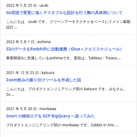
2022 年 5 月 25 日
:
uzuki
Go言語で変更に強くテスタブルな設計を行う際の具体例について
こんにちは、uzuki です。 クリーンアーキテクチャをベースにドメイン駆動
設計 ...
2022 年 3 月 1 日
:
aishima
S3のデータをRedshiftに自動連携（Glue＋クエリスケジュール）
事業開発Gに所属しているaishimaです。普段は、Tableau・Treasu ...
2021 年 12 月 23 日
:
katsura
Zoom飲みの振り分けツールを作成した話
こんにちは、プロダクトエンジニアリング部の katsura です。みなさん、
Zo ...
2021 年 9 月 30 日
:
morikawa
Snort の検知ログを GCP BigQuery へ送ってみた
プロダクトエンジニアリング部の morikawa です。Zabbix や Ans ...