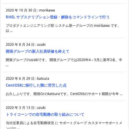
2020 年 10 月 30 日
:
morikawa
RHEL サブスクリプション登録・解除をコマンドラインで行う
プロダクトエンジニアリング部 システム第一グループの morikawa です。
以 ...
2020 年 8 月 24 日
:
ozaki
開発グループの新入社員研修を終えて
開発グループのozakiです。 開発グループでは2020年4～5月に新卒2名、中
...
2020 年 6 月 29 日
:
katsura
CentOS8に移行した際に苦労した点
お久しぶりです、開発Grのkatsuraです。CentOS6のサポート期限が今年 ...
2020 年 3 月 13 日
:
uzuki
トライコーンでの在宅勤務の取り組みについて
当社従業員による在宅勤務状況 に サポートグループ カスタマーサポートメ
ンバー ...