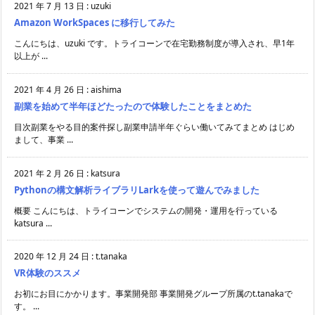
2021 年 7 月 13 日
:
uzuki
Amazon WorkSpaces に移行してみた
こんにちは、uzuki です。トライコーンで在宅勤務制度が導入され、早1年
以上が ...
2021 年 4 月 26 日
:
aishima
副業を始めて半年ほどたったので体験したことをまとめた
目次副業をやる目的案件探し副業申請半年ぐらい働いてみてまとめ はじめ
まして、事業 ...
2021 年 2 月 26 日
:
katsura
Pythonの構文解析ライブラリLarkを使って遊んでみました
概要 こんにちは、トライコーンでシステムの開発・運用を行っている
katsura ...
2020 年 12 月 24 日
:
t.tanaka
VR体験のススメ
お初にお目にかかります。事業開発部 事業開発グループ所属のt.tanakaで
す。 ...