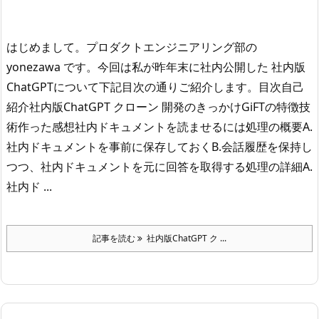
はじめまして。プロダクトエンジニアリング部の
yonezawa です。
今回は私が昨年末に社内公開した 社内版
ChatGPTについて下記目次の通りご紹介します。
目次
自己
紹介
社内版ChatGPT クローン 開発のきっかけ
GiFTの特徴
技
術
作った感想
社内ドキュメントを読ませるには処理の概要A.
社内ドキュメントを事前に保存しておく
B.会話履歴を保持し
つつ、社内ドキュメントを元に回答を取得する
処理の詳細A.
社内ド ...
記事を読む
社内版ChatGPT ク ...