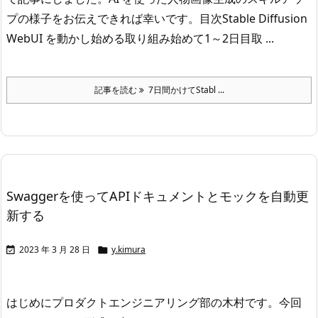
プの様子をお伝えできれば幸いです。
目次
Stable Diffusion
WebUI を動かし始める
取り組み始めて1～2日目
取 ...
記事を読む
7日間かけてStabl ...
Swaggerを使ってAPIドキュメントとモックを自動更
新する
2023 年 3 月 28 日
y.kimura


はじめに
プロダクトエンジニアリング部の木村です。
今回