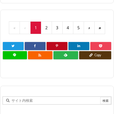
«
‹
1
2
3
4
5
›
»

Copy