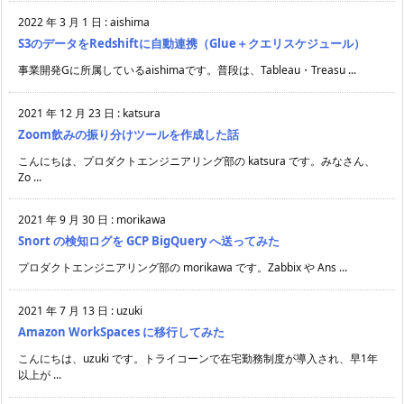
2022 年 3 月 1 日
:
aishima
S3のデータをRedshiftに自動連携（Glue＋クエリスケジュール）
事業開発Gに所属しているaishimaです。普段は、Tableau・Treasu ...
2021 年 12 月 23 日
:
katsura
Zoom飲みの振り分けツールを作成した話
こんにちは、プロダクトエンジニアリング部の katsura です。みなさん、
Zo ...
2021 年 9 月 30 日
:
morikawa
Snort の検知ログを GCP BigQuery へ送ってみた
プロダクトエンジニアリング部の morikawa です。Zabbix や Ans ...
2021 年 7 月 13 日
:
uzuki
Amazon WorkSpaces に移行してみた
こんにちは、uzuki です。トライコーンで在宅勤務制度が導入され、早1年
以上が ...