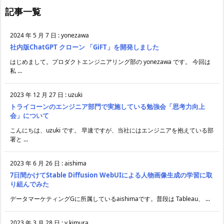
記事一覧
2024 年 5 月 7 日
:
yonezawa
社内版ChatGPT クローン 「GiFT」を開発しました
はじめまして。プロダクトエンジニアリング部の yonezawa です。 今回は
私 ...
2023 年 12 月 27 日
:
uzuki
トライコーンのエンジニア部門で実施している勉強会「思考力向上
会」について
こんにちは、uzuki です。 早速ですが、当社にはエンジニアを抱えている部
署と ...
2023 年 6 月 26 日
:
aishima
7日間かけてStable Diffusion WebUIによる人物画像生成の学習に取
り組んでみた
データマーケティングGに所属しているaishimaです。普段は Tableau、 ...
2023 年 3 月 28 日
:
y.kimura