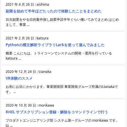
2021 年 4 月 26 日
:
aishima
副業を始めて半年ほどたったので体験したことをまとめた
目次副業をやる目的案件探し副業申請半年ぐらい働いてみてまとめ はじめ
まして、事業 ...
2021 年 2 月 26 日
:
katsura
Pythonの構文解析ライブラリLarkを使って遊んでみました
概要 こんにちは、トライコーンでシステムの開発・運用を行っている
katsura ...
2020 年 12 月 24 日
:
t.tanaka
VR体験のススメ
お初にお目にかかります。事業開発部 事業開発グループ所属のt.tanakaで
す。 ...
2020 年 10 月 30 日
:
morikawa
RHEL サブスクリプション登録・解除をコマンドラインで行う
プロダクトエンジニアリング部 システム第一グループの morikawa です。
以 ...