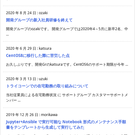
2020 年 8 月 24 日
:
ozaki
開発グループの新入社員研修を終えて
開発グループのozakiです。 開発グループでは2020年4～5月に新卒2名、中
...
2020 年 6 月 29 日
:
katsura
CentOS8に移行した際に苦労した点
お久しぶりです、開発Grのkatsuraです。CentOS6のサポート期限が今年 ...
2020 年 3 月 13 日
:
uzuki
トライコーンでの在宅勤務の取り組みについて
当社従業員による在宅勤務状況 に サポートグループ カスタマーサポートメ
ンバー ...
2019 年 12 月 26 日
:
morikawa
Jupyter+Ansible で実行可能な Notebook 形式のメンテナンス手順
書をテンプレートから生成して実行してみた