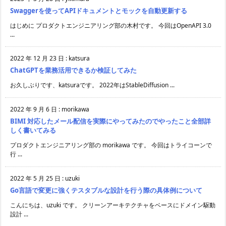
Swaggerを使ってAPIドキュメントとモックを自動更新する
はじめに プロダクトエンジニアリング部の木村です。 今回はOpenAPI 3.0
...
2022 年 12 月 23 日
:
katsura
ChatGPTを業務活用できるか検証してみた
お久しぶりです、katsuraです。 2022年はStableDiffusion ...
2022 年 9 月 6 日
:
morikawa
BIMI 対応したメール配信を実際にやってみたのでやったこと全部詳
しく書いてみる
プロダクトエンジニアリング部の morikawa です。 今回はトライコーンで
行 ...
2022 年 5 月 25 日
:
uzuki
Go言語で変更に強くテスタブルな設計を行う際の具体例について
こんにちは、uzuki です。 クリーンアーキテクチャをベースにドメイン駆動
設計 ...