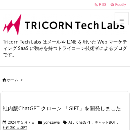

Feedly
RSS


メニュ
Tricorn Tech Labs はメールや LINE を用いた Web マーケテ

ィング SaaS に強みを持つトライコーン技術者によるブログ
です。
サイド

前へ

ホーム
>

次へ

検索
社内版ChatGPT クローン 「GiFT」を開発しました
2024 年 5 月 7 日
yonezawa
AI
,
ChatGPT
,
チャットBOT
,



社内版ChatGPT