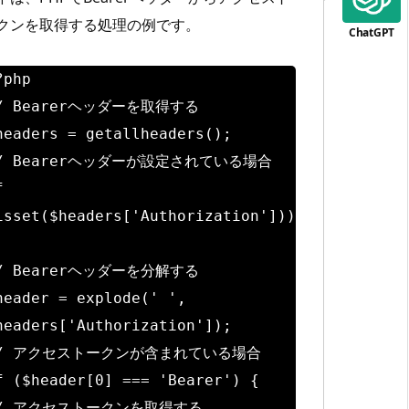
クンを取得する処理の例です。
?php
/ Bearerヘッダーを取得する
headers = getallheaders();
/ Bearerヘッダーが設定されている場合
f
isset($headers['Authorization']))
/ Bearerヘッダーを分解する
header = explode(' ',
headers['Authorization']);
/ アクセストークンが含まれている場合
f ($header[0] === 'Bearer') {
/ アクセストークンを取得する