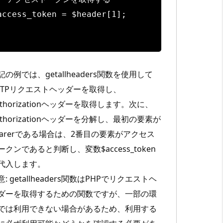
access_token = $header[1];
記の例では、getallheaders関数を使用して
TTPリクエストヘッダーを取得し、
uthorizationヘッダーを取得します。次に、
uthorizationヘッダーを分解し、最初の要素が
earerである場合は、2番目の要素がアクセス
ークンであると判断し、変数$access_token
代入します。
意: getallheaders関数はPHPでリクエストヘ
ダーを取得するための関数ですが、一部の環
では利用できない場合があるため、利用する