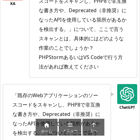
スコードをスキャンし、PHP8で非互換
な書き方や、Deprecated（非推奨）に
なったAPIを使用している箇所があるか
を検出する。」について、ここで言う
スキャンとは、具体的にはどのような
作業のことでしょうか？
PHPStormあるいはVS Codeで行う方
法があれば教えてください
「既存のWebアプリケーションのソー
スコードをスキャンし、PHP8で非互換
な書き方や、Deprecated（非推奨）に
なったAPIを使用している箇所があるか



メニュー
上へ
ホーム
を検出する。」について、ここで言う