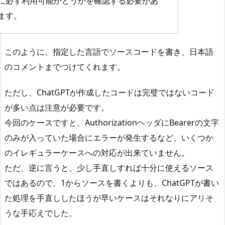
に必ず利用可能かどうかを確認する必要があ
ます。
このように、指定した言語でソースコードを書き、日本語
のコメントまでつけてくれます。
ただし、ChatGPTが作成したコードは完璧ではないコード
が多い点は注意が必要です。
今回のケースですと、AuthorizationヘッダにBearerの文字
のみが入っていた場合にエラーが発生するなど、いくつか
のイレギュラーケースへの対応が出来ていません。
ただ、逆に言うと、少し手直しすれば十分に使えるソース
ではあるので、1からソースを書くよりも、ChatGPTが書い
た処理を手直ししたほうが早いケースはそれなりにアリそ
うな手応えでした。