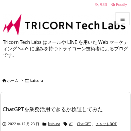

Feedly
RSS


メニュ
Tricorn Tech Labs はメールや LINE を用いた Web マーケテ

ィング SaaS に強みを持つトライコーン技術者によるブログ
です。
サイド

前へ

ホーム
>
katsura


次へ

検索
ChatGPTを業務活用できるか検証してみた
2022 年 12 月 23 日
katsura
AI
,
ChatGPT
,
チャットBOT


