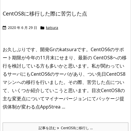
CentOS8に移行した際に苦労した点
2020 年 6 月 29 日
katsura


お久しぶりです、開発Grのkatsuraです。
CentOS6のサポ
ート期限が今年の11月末にせまり、最新の CentOS8への移
行を検討している方も多いかと思います。
私が関わってい
るサーバにもCentOS6のサーバがあり、つい先日CentOS8
マシンへの移行を行いました。
その際、苦労した点につい
て、いくつか紹介していこうと思います。
目次
CentOS8の
主な変更点について
マイナーバージョンにてパッケージ提
供体制が変わる点
AppStrea ...
記事を読む
CentOS8に移行し ...