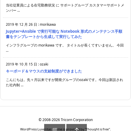
当社従業員による在宅勤務状況 に サポートグループ カスタマーサポートメ
ンバー ...
2019 年 12 月 26 日
:
morikawa
Jupyter+Ansible で実行可能な Notebook 形式のメンテナンス手順
書をテンプレートから生成して実行してみた
インフラグループの morikawa です。 タイトルが長くてすいません。 今回
...
2019 年 10 月 15 日
:
ozaki
キーボード＆マウスの支給制度ができました
こんにちは。先々月以来ですが開発グループのozakiです。今回は新設され
た社内制 ...
©
2008
-2026
Tricorn Corporation


WordPress Luxeritas Theme is provided by "
Thought is free
".