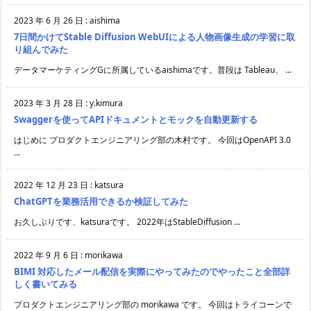
2023 年 6 月 26 日
:
aishima
7日間かけてStable Diffusion WebUIによる人物画像生成の学習に取
り組んでみた
データマーケティングGに所属しているaishimaです。普段は Tableau、 ...
2023 年 3 月 28 日
:
y.kimura
Swaggerを使ってAPIドキュメントとモックを自動更新する
はじめに プロダクトエンジニアリング部の木村です。 今回はOpenAPI 3.0
...
2022 年 12 月 23 日
:
katsura
ChatGPTを業務活用できるか検証してみた
お久しぶりです、katsuraです。 2022年はStableDiffusion ...
2022 年 9 月 6 日
:
morikawa
BIMI 対応したメール配信を実際にやってみたのでやったこと全部詳
しく書いてみる
プロダクトエンジニアリング部の morikawa です。 今回はトライコーンで