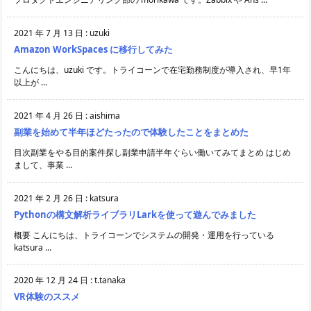
2021 年 7 月 13 日
:
uzuki
Amazon WorkSpaces に移行してみた
こんにちは、uzuki です。トライコーンで在宅勤務制度が導入され、早1年
以上が ...
2021 年 4 月 26 日
:
aishima
副業を始めて半年ほどたったので体験したことをまとめた
目次副業をやる目的案件探し副業申請半年ぐらい働いてみてまとめ はじめ
まして、事業 ...
2021 年 2 月 26 日
:
katsura
Pythonの構文解析ライブラリLarkを使って遊んでみました
概要 こんにちは、トライコーンでシステムの開発・運用を行っている
katsura ...
2020 年 12 月 24 日
:
t.tanaka
VR体験のススメ