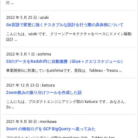
行 ...
2022 年 5 月 25 日
:
uzuki
Go言語で変更に強くテスタブルな設計を行う際の具体例について
こんにちは、uzuki です。 クリーンアーキテクチャをベースにドメイン駆動
設計 ...
2022 年 3 月 1 日
:
aishima
S3のデータをRedshiftに自動連携（Glue＋クエリスケジュール）
事業開発Gに所属しているaishimaです。普段は、Tableau・Treasu ...
2021 年 12 月 23 日
:
katsura
Zoom飲みの振り分けツールを作成した話
こんにちは、プロダクトエンジニアリング部の katsura です。みなさん、
Zo ...
2021 年 9 月 30 日
:
morikawa
Snort の検知ログを GCP BigQuery へ送ってみた
プロダクトエンジニアリング部の morikawa です。Zabbix や Ans ...