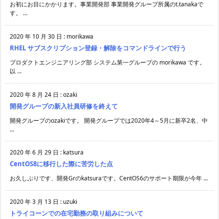
お初にお目にかかります。事業開発部 事業開発グループ所属のt.tanakaで
す。 ...
2020 年 10 月 30 日
:
morikawa
RHEL サブスクリプション登録・解除をコマンドラインで行う
プロダクトエンジニアリング部 システム第一グループの morikawa です。
以 ...
2020 年 8 月 24 日
:
ozaki
開発グループの新入社員研修を終えて
開発グループのozakiです。 開発グループでは2020年4～5月に新卒2名、中
...
2020 年 6 月 29 日
:
katsura
CentOS8に移行した際に苦労した点
お久しぶりです、開発Grのkatsuraです。CentOS6のサポート期限が今年 ...
2020 年 3 月 13 日
:
uzuki
トライコーンでの在宅勤務の取り組みについて