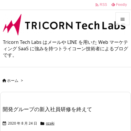

Feedly
RSS


メニュ
Tricorn Tech Labs はメールや LINE を用いた Web マーケテ

ィング SaaS に強みを持つトライコーン技術者によるブログ
です。
サイド

前へ

ホーム
>

次へ

検索
開発グループの新入社員研修を終えて
2020 年 8 月 24 日
ozaki

