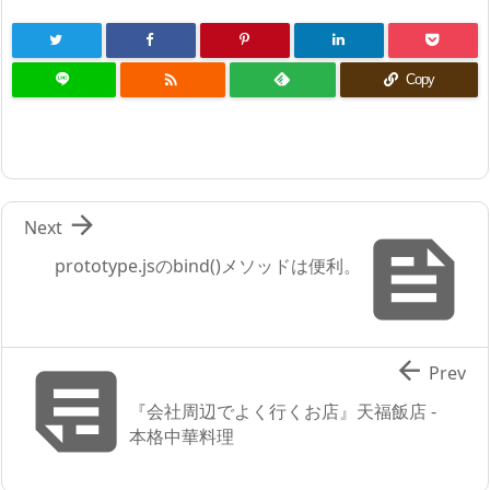

Copy

Next

prototype.jsのbind()メソッドは便利。


Prev
『会社周辺でよく行くお店』天福飯店 -
本格中華料理