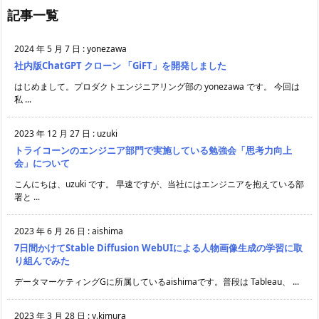
記事一覧
2024 年 5 月 7 日
:
yonezawa
社内版ChatGPT クローン 「GiFT」を開発しました
はじめまして。プロダクトエンジニアリング部の yonezawa です。 今回は
私 ...
2023 年 12 月 27 日
:
uzuki
トライコーンのエンジニア部門で実施している勉強会「思考力向上
会」について
こんにちは、uzuki です。 早速ですが、当社にはエンジニアを抱えている部
署と ...
2023 年 6 月 26 日
:
aishima
7日間かけてStable Diffusion WebUIによる人物画像生成の学習に取
り組んでみた
データマーケティングGに所属しているaishimaです。普段は Tableau、 ...
2023 年 3 月 28 日
:
y.kimura