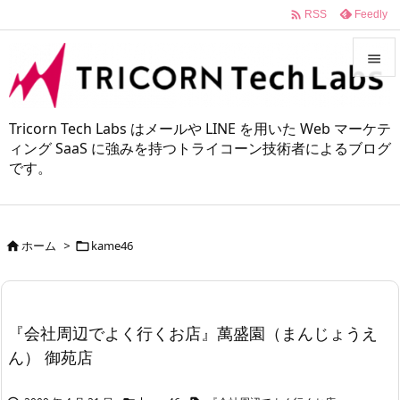

Feedly
RSS


メニュ
Tricorn Tech Labs はメールや LINE を用いた Web マーケテ

ィング SaaS に強みを持つトライコーン技術者によるブログ
です。
サイド

前へ

ホーム
>
kame46


次へ

検索
『会社周辺でよく行くお店』萬盛園（まんじょうえ
ん） 御苑店