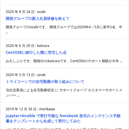
2020 年 8 月 24 日
:
ozaki
開発グループの新入社員研修を終えて
開発グループのozakiです。 開発グループでは2020年4～5月に新卒2名、中
...
2020 年 6 月 29 日
:
katsura
CentOS8に移行した際に苦労した点
お久しぶりです、開発Grのkatsuraです。CentOS6のサポート期限が今年 ...
2020 年 3 月 13 日
:
uzuki
トライコーンでの在宅勤務の取り組みについて
当社従業員による在宅勤務状況 に サポートグループ カスタマーサポートメ
ンバー ...
2019 年 12 月 26 日
:
morikawa
Jupyter+Ansible で実行可能な Notebook 形式のメンテナンス手順
書をテンプレートから生成して実行してみた