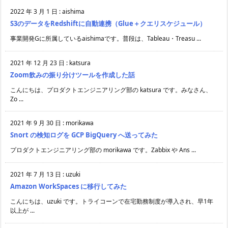
2022 年 3 月 1 日
:
aishima
S3のデータをRedshiftに自動連携（Glue＋クエリスケジュール）
事業開発Gに所属しているaishimaです。普段は、Tableau・Treasu ...
2021 年 12 月 23 日
:
katsura
Zoom飲みの振り分けツールを作成した話
こんにちは、プロダクトエンジニアリング部の katsura です。みなさん、
Zo ...
2021 年 9 月 30 日
:
morikawa
Snort の検知ログを GCP BigQuery へ送ってみた
プロダクトエンジニアリング部の morikawa です。Zabbix や Ans ...
2021 年 7 月 13 日
:
uzuki
Amazon WorkSpaces に移行してみた
こんにちは、uzuki です。トライコーンで在宅勤務制度が導入され、早1年
以上が ...