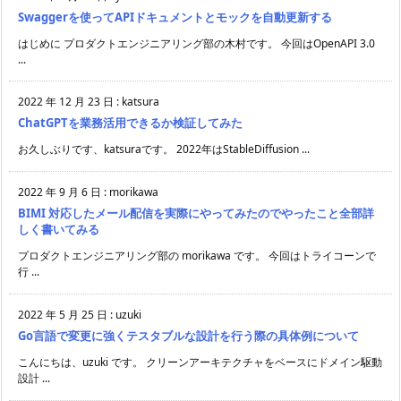
Swaggerを使ってAPIドキュメントとモックを自動更新する
はじめに プロダクトエンジニアリング部の木村です。 今回はOpenAPI 3.0
...
2022 年 12 月 23 日
:
katsura
ChatGPTを業務活用できるか検証してみた
お久しぶりです、katsuraです。 2022年はStableDiffusion ...
2022 年 9 月 6 日
:
morikawa
BIMI 対応したメール配信を実際にやってみたのでやったこと全部詳
しく書いてみる
プロダクトエンジニアリング部の morikawa です。 今回はトライコーンで
行 ...
2022 年 5 月 25 日
:
uzuki
Go言語で変更に強くテスタブルな設計を行う際の具体例について
こんにちは、uzuki です。 クリーンアーキテクチャをベースにドメイン駆動
設計 ...