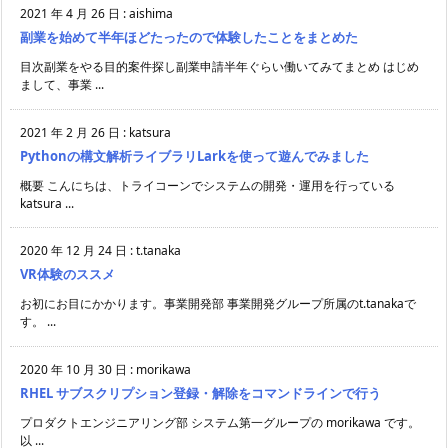
2021 年 4 月 26 日
:
aishima
副業を始めて半年ほどたったので体験したことをまとめた
目次副業をやる目的案件探し副業申請半年ぐらい働いてみてまとめ はじめ
まして、事業 ...
2021 年 2 月 26 日
:
katsura
Pythonの構文解析ライブラリLarkを使って遊んでみました
概要 こんにちは、トライコーンでシステムの開発・運用を行っている
katsura ...
2020 年 12 月 24 日
:
t.tanaka
VR体験のススメ
お初にお目にかかります。事業開発部 事業開発グループ所属のt.tanakaで
す。 ...
2020 年 10 月 30 日
:
morikawa
RHEL サブスクリプション登録・解除をコマンドラインで行う
プロダクトエンジニアリング部 システム第一グループの morikawa です。
以 ...