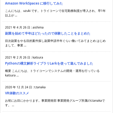
Amazon WorkSpaces に移行してみた
こんにちは、uzuki です。トライコーンで在宅勤務制度が導入され、早1年
以上が ...
2021 年 4 月 26 日
:
aishima
副業を始めて半年ほどたったので体験したことをまとめた
目次副業をやる目的案件探し副業申請半年ぐらい働いてみてまとめ はじめ
まして、事業 ...
2021 年 2 月 26 日
:
katsura
Pythonの構文解析ライブラリLarkを使って遊んでみました
概要 こんにちは、トライコーンでシステムの開発・運用を行っている
katsura ...
2020 年 12 月 24 日
:
t.tanaka
VR体験のススメ
お初にお目にかかります。事業開発部 事業開発グループ所属のt.tanakaで
す。 ...