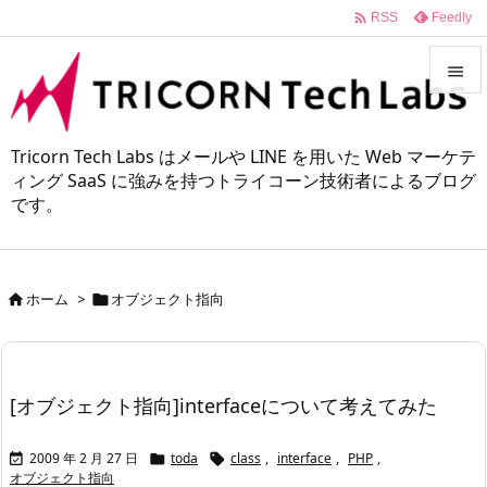

Feedly
RSS


メニュ
Tricorn Tech Labs はメールや LINE を用いた Web マーケテ

ィング SaaS に強みを持つトライコーン技術者によるブログ
です。
サイド

前へ

ホーム
>
オブジェクト指向


次へ

検索
[オブジェクト指向]interfaceについて考えてみた
2009 年 2 月 27 日
toda
class
,
interface
,
PHP
,



オブジェクト指向