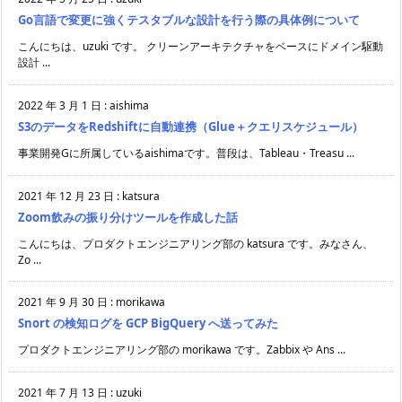
Go言語で変更に強くテスタブルな設計を行う際の具体例について
こんにちは、uzuki です。 クリーンアーキテクチャをベースにドメイン駆動
設計 ...
2022 年 3 月 1 日
:
aishima
S3のデータをRedshiftに自動連携（Glue＋クエリスケジュール）
事業開発Gに所属しているaishimaです。普段は、Tableau・Treasu ...
2021 年 12 月 23 日
:
katsura
Zoom飲みの振り分けツールを作成した話
こんにちは、プロダクトエンジニアリング部の katsura です。みなさん、
Zo ...
2021 年 9 月 30 日
:
morikawa
Snort の検知ログを GCP BigQuery へ送ってみた
プロダクトエンジニアリング部の morikawa です。Zabbix や Ans ...
2021 年 7 月 13 日
:
uzuki