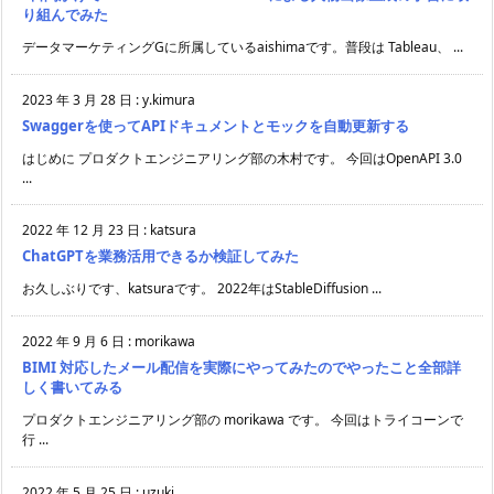
り組んでみた
データマーケティングGに所属しているaishimaです。普段は Tableau、 ...
2023 年 3 月 28 日
:
y.kimura
Swaggerを使ってAPIドキュメントとモックを自動更新する
はじめに プロダクトエンジニアリング部の木村です。 今回はOpenAPI 3.0
...
2022 年 12 月 23 日
:
katsura
ChatGPTを業務活用できるか検証してみた
お久しぶりです、katsuraです。 2022年はStableDiffusion ...
2022 年 9 月 6 日
:
morikawa
BIMI 対応したメール配信を実際にやってみたのでやったこと全部詳
しく書いてみる
プロダクトエンジニアリング部の morikawa です。 今回はトライコーンで
行 ...
2022 年 5 月 25 日
:
uzuki