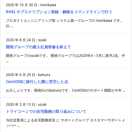
2020 年 10 月 30 日
:
morikawa
RHEL サブスクリプション登録・解除をコマンドラインで行う
プロダクトエンジニアリング部 システム第一グループの morikawa です。
以 ...
2020 年 8 月 24 日
:
ozaki
開発グループの新入社員研修を終えて
開発グループのozakiです。 開発グループでは2020年4～5月に新卒2名、中
...
2020 年 6 月 29 日
:
katsura
CentOS8に移行した際に苦労した点
お久しぶりです、開発Grのkatsuraです。CentOS6のサポート期限が今年 ...
2020 年 3 月 13 日
:
uzuki
トライコーンでの在宅勤務の取り組みについて
当社従業員による在宅勤務状況 に サポートグループ カスタマーサポートメ
ンバー ...