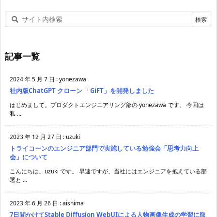
記事一覧
2024 年 5 月 7 日
:
yonezawa
社内版ChatGPT クローン 「GiFT」を開発しました
はじめまして。プロダクトエンジニアリング部の yonezawa です。 今回は
私 ...
2023 年 12 月 27 日
:
uzuki
トライコーンのエンジニア部門で実施している勉強会「思考力向上
会」について
こんにちは、uzuki です。 早速ですが、当社にはエンジニアを抱えている部
署と ...
2023 年 6 月 26 日
:
aishima
7日間かけてStable Diffusion WebUIによる人物画像生成の学習に取