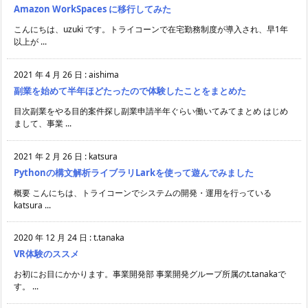
Amazon WorkSpaces に移行してみた
こんにちは、uzuki です。トライコーンで在宅勤務制度が導入され、早1年
以上が ...
2021 年 4 月 26 日
:
aishima
副業を始めて半年ほどたったので体験したことをまとめた
目次副業をやる目的案件探し副業申請半年ぐらい働いてみてまとめ はじめ
まして、事業 ...
2021 年 2 月 26 日
:
katsura
Pythonの構文解析ライブラリLarkを使って遊んでみました
概要 こんにちは、トライコーンでシステムの開発・運用を行っている
katsura ...
2020 年 12 月 24 日
:
t.tanaka
VR体験のススメ
お初にお目にかかります。事業開発部 事業開発グループ所属のt.tanakaで
す。 ...