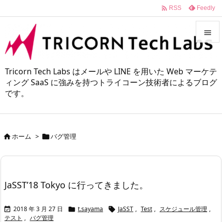

Feedly
RSS


メニュ
Tricorn Tech Labs はメールや LINE を用いた Web マーケテ

ィング SaaS に強みを持つトライコーン技術者によるブログ
です。
サイド

前へ

ホーム
>
バグ管理


次へ

検索
JaSST’18 Tokyo に行ってきました。
2018 年 3 月 27 日
t.sayama
JaSST
,
Test
,
スケジュール管理
,



テスト
,
バグ管理