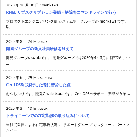
2020 年 10 月 30 日
:
morikawa
RHEL サブスクリプション登録・解除をコマンドラインで行う
プロダクトエンジニアリング部 システム第一グループの morikawa です。
以 ...
2020 年 8 月 24 日
:
ozaki
開発グループの新入社員研修を終えて
開発グループのozakiです。 開発グループでは2020年4～5月に新卒2名、中
...
2020 年 6 月 29 日
:
katsura
CentOS8に移行した際に苦労した点
お久しぶりです、開発Grのkatsuraです。CentOS6のサポート期限が今年 ...
2020 年 3 月 13 日
:
uzuki
トライコーンでの在宅勤務の取り組みについて
当社従業員による在宅勤務状況 に サポートグループ カスタマーサポートメ
ンバー ...