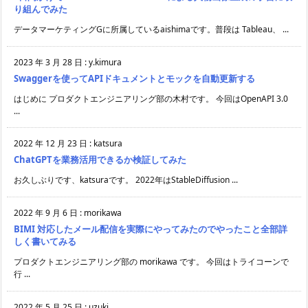
り組んでみた
データマーケティングGに所属しているaishimaです。普段は Tableau、 ...
2023 年 3 月 28 日
:
y.kimura
Swaggerを使ってAPIドキュメントとモックを自動更新する
はじめに プロダクトエンジニアリング部の木村です。 今回はOpenAPI 3.0
...
2022 年 12 月 23 日
:
katsura
ChatGPTを業務活用できるか検証してみた
お久しぶりです、katsuraです。 2022年はStableDiffusion ...
2022 年 9 月 6 日
:
morikawa
BIMI 対応したメール配信を実際にやってみたのでやったこと全部詳
しく書いてみる
プロダクトエンジニアリング部の morikawa です。 今回はトライコーンで
行 ...
2022 年 5 月 25 日
:
uzuki