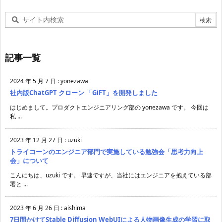
記事一覧
2024 年 5 月 7 日
:
yonezawa
社内版ChatGPT クローン 「GiFT」を開発しました
はじめまして。プロダクトエンジニアリング部の yonezawa です。 今回は
私 ...
2023 年 12 月 27 日
:
uzuki
トライコーンのエンジニア部門で実施している勉強会「思考力向上
会」について
こんにちは、uzuki です。 早速ですが、当社にはエンジニアを抱えている部
署と ...
2023 年 6 月 26 日
:
aishima
7日間かけてStable Diffusion WebUIによる人物画像生成の学習に取