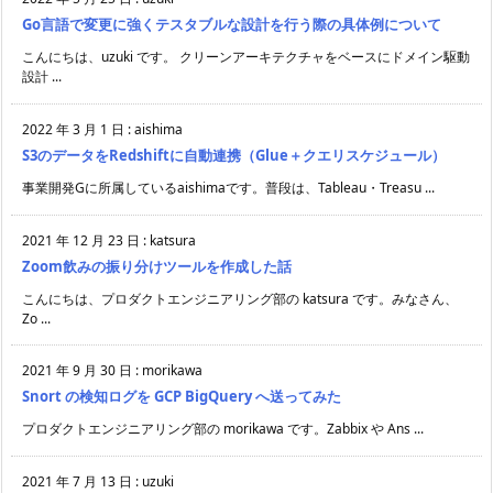
Go言語で変更に強くテスタブルな設計を行う際の具体例について
こんにちは、uzuki です。 クリーンアーキテクチャをベースにドメイン駆動
設計 ...
2022 年 3 月 1 日
:
aishima
S3のデータをRedshiftに自動連携（Glue＋クエリスケジュール）
事業開発Gに所属しているaishimaです。普段は、Tableau・Treasu ...
2021 年 12 月 23 日
:
katsura
Zoom飲みの振り分けツールを作成した話
こんにちは、プロダクトエンジニアリング部の katsura です。みなさん、
Zo ...
2021 年 9 月 30 日
:
morikawa
Snort の検知ログを GCP BigQuery へ送ってみた
プロダクトエンジニアリング部の morikawa です。Zabbix や Ans ...
2021 年 7 月 13 日
:
uzuki