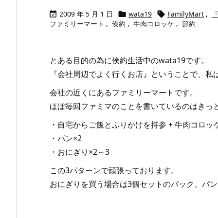
2009 年 5 月 1 日
wata19
FamilyMart
,



ファミリーマート
,
倹約
,
牛肉コロッケ
,
節約
とある目的の為に倹約生活中のwata19です。
『会社周辺でよく行くお店』ということで、私
会社の近くにあるファミリーマートです。
ほぼ毎回ファミマのことを書いているのはきっ
・自宅からご飯とふりかけを持参 + 牛肉コロッケ
・パン×2
・おにぎり×2～3
この3パターンで頑張っております。
おにぎりを買う場合は3個セットのパック、パンを