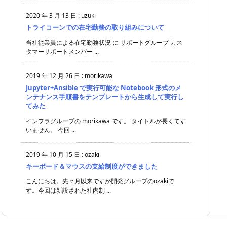
2020 年 3 月 13 日
:
uzuki
トライコーンでの在宅勤務の取り組みについて
当社従業員による在宅勤務状況 に サポートグループ カス
タマーサポートメンバー ...
2019 年 12 月 26 日
:
morikawa
Jupyter+Ansible で実行可能な Notebook 形式のメ
ンテナンス手順書をテンプレートから生成して実行し
てみた
インフラグループの morikawa です。 タイトルが長くてす
いません。 今回 ...
2019 年 10 月 15 日
:
ozaki
キーボード＆マウスの支給制度ができました
こんにちは。先々月以来ですが開発グループのozakiで
す。今回は新設された社内制 ...