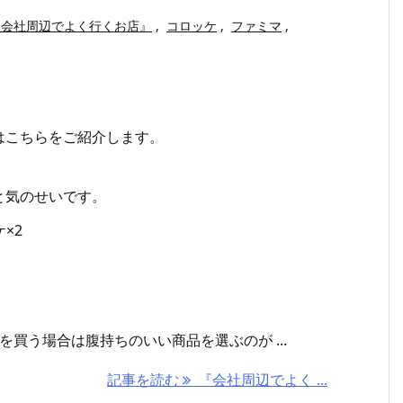
『会社周辺でよく行くお店』
,
コロッケ
,
ファミマ
,
はこちらをご紹介します。
と気のせいです。
×2
買う場合は腹持ちのいい商品を選ぶのが ...
記事を読む
『会社周辺でよく ...