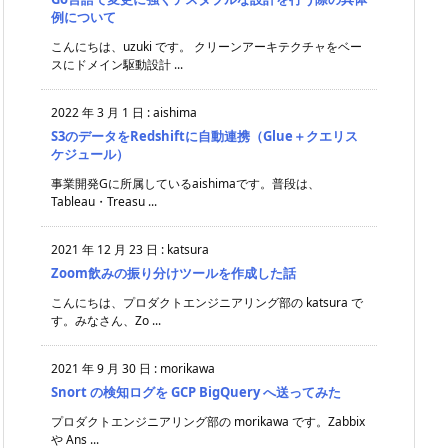
例について
こんにちは、uzuki です。 クリーンアーキテクチャをベー
スにドメイン駆動設計 ...
2022 年 3 月 1 日
:
aishima
S3のデータをRedshiftに自動連携（Glue＋クエリス
ケジュール）
事業開発Gに所属しているaishimaです。普段は、
Tableau・Treasu ...
2021 年 12 月 23 日
:
katsura
Zoom飲みの振り分けツールを作成した話
こんにちは、プロダクトエンジニアリング部の katsura で
す。みなさん、Zo ...
2021 年 9 月 30 日
:
morikawa
Snort の検知ログを GCP BigQuery へ送ってみた
プロダクトエンジニアリング部の morikawa です。Zabbix
や Ans ...