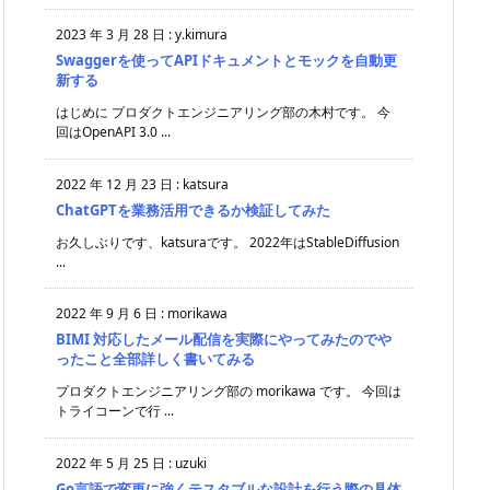
2023 年 3 月 28 日
:
y.kimura
Swaggerを使ってAPIドキュメントとモックを自動更
新する
はじめに プロダクトエンジニアリング部の木村です。 今
回はOpenAPI 3.0 ...
2022 年 12 月 23 日
:
katsura
ChatGPTを業務活用できるか検証してみた
お久しぶりです、katsuraです。 2022年はStableDiffusion
...
2022 年 9 月 6 日
:
morikawa
BIMI 対応したメール配信を実際にやってみたのでや
ったこと全部詳しく書いてみる
プロダクトエンジニアリング部の morikawa です。 今回は
トライコーンで行 ...
2022 年 5 月 25 日
:
uzuki
Go言語で変更に強くテスタブルな設計を行う際の具体