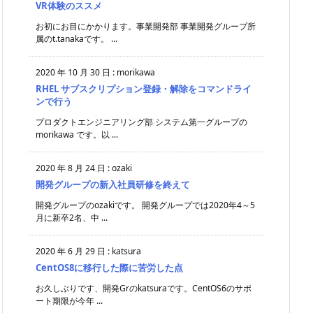
VR体験のススメ
お初にお目にかかります。事業開発部 事業開発グループ所
属のt.tanakaです。 ...
2020 年 10 月 30 日
:
morikawa
RHEL サブスクリプション登録・解除をコマンドライ
ンで行う
プロダクトエンジニアリング部 システム第一グループの
morikawa です。以 ...
2020 年 8 月 24 日
:
ozaki
開発グループの新入社員研修を終えて
開発グループのozakiです。 開発グループでは2020年4～5
月に新卒2名、中 ...
2020 年 6 月 29 日
:
katsura
CentOS8に移行した際に苦労した点
お久しぶりです、開発Grのkatsuraです。CentOS6のサポ
ート期限が今年 ...