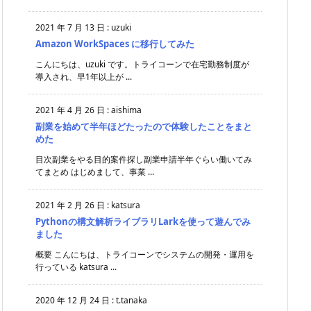
2021 年 7 月 13 日
:
uzuki
Amazon WorkSpaces に移行してみた
こんにちは、uzuki です。トライコーンで在宅勤務制度が
導入され、早1年以上が ...
2021 年 4 月 26 日
:
aishima
副業を始めて半年ほどたったので体験したことをまと
めた
目次副業をやる目的案件探し副業申請半年ぐらい働いてみ
てまとめ はじめまして、事業 ...
2021 年 2 月 26 日
:
katsura
Pythonの構文解析ライブラリLarkを使って遊んでみ
ました
概要 こんにちは、トライコーンでシステムの開発・運用を
行っている katsura ...
2020 年 12 月 24 日
:
t.tanaka