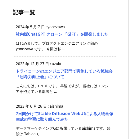
記事一覧
2024 年 5 月 7 日
:
yonezawa
社内版ChatGPT クローン 「GiFT」を開発しました
はじめまして。プロダクトエンジニアリング部の
yonezawa です。 今回は私 ...
2023 年 12 月 27 日
:
uzuki
トライコーンのエンジニア部門で実施している勉強会
「思考力向上会」について
こんにちは、uzuki です。 早速ですが、当社にはエンジニ
アを抱えている部署と ...
2023 年 6 月 26 日
:
aishima
7日間かけてStable Diffusion WebUIによる人物画像
生成の学習に取り組んでみた
データマーケティングGに所属しているaishimaです。普
段は Tableau、 ...