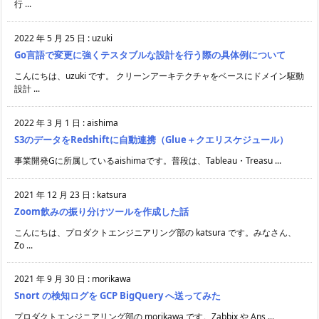
行 ...
2022 年 5 月 25 日
:
uzuki
Go言語で変更に強くテスタブルな設計を行う際の具体例について
こんにちは、uzuki です。 クリーンアーキテクチャをベースにドメイン駆動
設計 ...
2022 年 3 月 1 日
:
aishima
S3のデータをRedshiftに自動連携（Glue＋クエリスケジュール）
事業開発Gに所属しているaishimaです。普段は、Tableau・Treasu ...
2021 年 12 月 23 日
:
katsura
Zoom飲みの振り分けツールを作成した話
こんにちは、プロダクトエンジニアリング部の katsura です。みなさん、
Zo ...
2021 年 9 月 30 日
:
morikawa
Snort の検知ログを GCP BigQuery へ送ってみた
プロダクトエンジニアリング部の morikawa です。Zabbix や Ans ...