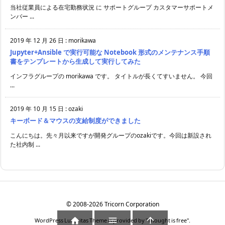
当社従業員による在宅勤務状況 に サポートグループ カスタマーサポートメ
ンバー ...
2019 年 12 月 26 日
:
morikawa
Jupyter+Ansible で実行可能な Notebook 形式のメンテナンス手順
書をテンプレートから生成して実行してみた
インフラグループの morikawa です。 タイトルが長くてすいません。 今回
...
2019 年 10 月 15 日
:
ozaki
キーボード＆マウスの支給制度ができました
こんにちは。先々月以来ですが開発グループのozakiです。今回は新設され
た社内制 ...
©
2008
-2026
Tricorn Corporation



WordPress Luxeritas Theme is provided by "
Thought is free
".