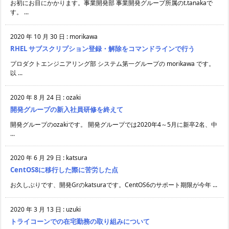
お初にお目にかかります。事業開発部 事業開発グループ所属のt.tanakaで
す。 ...
2020 年 10 月 30 日
:
morikawa
RHEL サブスクリプション登録・解除をコマンドラインで行う
プロダクトエンジニアリング部 システム第一グループの morikawa です。
以 ...
2020 年 8 月 24 日
:
ozaki
開発グループの新入社員研修を終えて
開発グループのozakiです。 開発グループでは2020年4～5月に新卒2名、中
...
2020 年 6 月 29 日
:
katsura
CentOS8に移行した際に苦労した点
お久しぶりです、開発Grのkatsuraです。CentOS6のサポート期限が今年 ...
2020 年 3 月 13 日
:
uzuki
トライコーンでの在宅勤務の取り組みについて