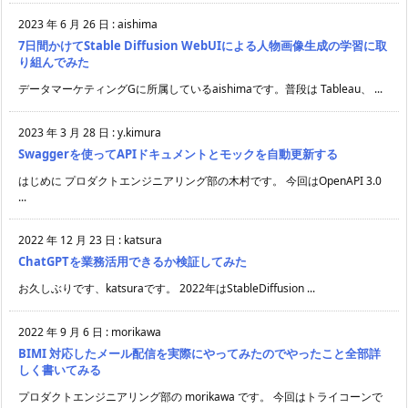
2023 年 6 月 26 日
:
aishima
7日間かけてStable Diffusion WebUIによる人物画像生成の学習に取
り組んでみた
データマーケティングGに所属しているaishimaです。普段は Tableau、 ...
2023 年 3 月 28 日
:
y.kimura
Swaggerを使ってAPIドキュメントとモックを自動更新する
はじめに プロダクトエンジニアリング部の木村です。 今回はOpenAPI 3.0
...
2022 年 12 月 23 日
:
katsura
ChatGPTを業務活用できるか検証してみた
お久しぶりです、katsuraです。 2022年はStableDiffusion ...
2022 年 9 月 6 日
:
morikawa
BIMI 対応したメール配信を実際にやってみたのでやったこと全部詳
しく書いてみる
プロダクトエンジニアリング部の morikawa です。 今回はトライコーンで