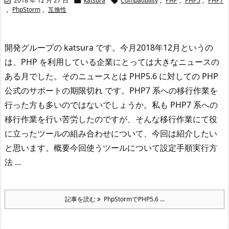
2018 年 12 月 27 日
katsura
Compatibility
,
PHP
,
PHP5
,
PHP7



,
PhpStorm
,
互換性
開発グループの katsura です。
今月2018年12月というの
は、PHP を利用している企業にとっては大きなニュースの
ある月でした。そのニュースとは PHP5.6 に対しての PHP
公式のサポートの期限切れ です。PHP7 系への移行作業を
行った方も多いのではないでしょうか。私も PHP7 系への
移行作業を行い苦労したのですが、そんな移行作業にて役
に立ったツールの組み合わせについて、今回は紹介したい
と思います。
概要
今回使うツールについて
設定手順
実行方
法 ...
記事を読む
PhpStormでPHP5.6 ...