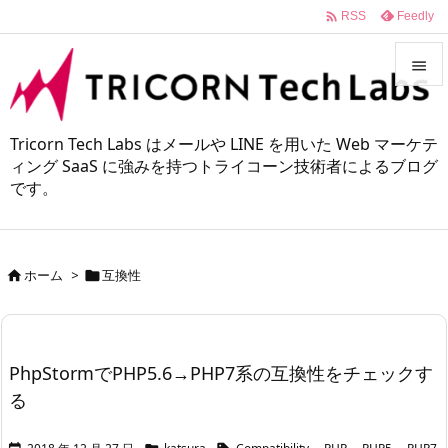

Feedly
RSS


メニュ
Tricorn Tech Labs はメールや LINE を用いた Web マーケテ

ィング SaaS に強みを持つトライコーン技術者によるブログ
です。
サイド

前へ

ホーム
>
互換性


次へ

検索
PhpStormでPHP5.6→PHP7系の互換性をチェックす
る