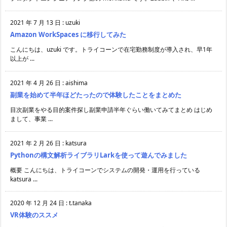
2021 年 7 月 13 日
:
uzuki
Amazon WorkSpaces に移行してみた
こんにちは、uzuki です。トライコーンで在宅勤務制度が導入され、早1年
以上が ...
2021 年 4 月 26 日
:
aishima
副業を始めて半年ほどたったので体験したことをまとめた
目次副業をやる目的案件探し副業申請半年ぐらい働いてみてまとめ はじめ
まして、事業 ...
2021 年 2 月 26 日
:
katsura
Pythonの構文解析ライブラリLarkを使って遊んでみました
概要 こんにちは、トライコーンでシステムの開発・運用を行っている
katsura ...
2020 年 12 月 24 日
:
t.tanaka
VR体験のススメ