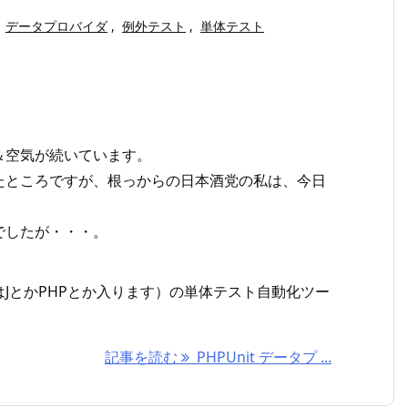
データプロバイダ
,
例外テスト
,
単体テスト
＆空気が続いています。
たところですが、根っからの日本酒党の私は、今日
でしたが・・・。
xにはJとかPHPとか入ります）の単体テスト自動化ツー
記事を読む
PHPUnit データプ ...