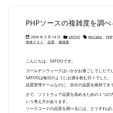
PHPソースの複雑度を調べ
2009 年 5 月 14 日
SATOO
McCabe
,
PHP



単体テスト
,
品質
,
複雑度
こんにちは、SATOOです。
ゴールデンウィークはいかがお過ごしでしたで
SATOOは毎日のようにお酒を飲む日々でした。
品質管理チームなのに、自分の品質を維持でき
さて、ソフトウェア品質を高めるための１つの
いう考え方があります。
ソースコードの品質を調べるには、どうすれば