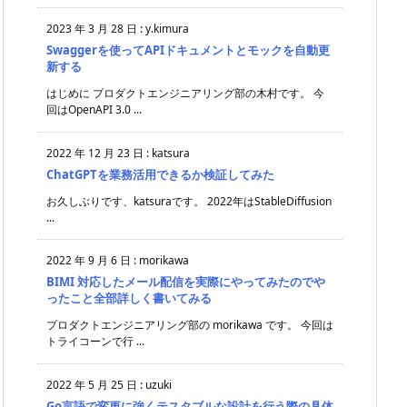
2023 年 3 月 28 日
:
y.kimura
Swaggerを使ってAPIドキュメントとモックを自動更
新する
はじめに プロダクトエンジニアリング部の木村です。 今
回はOpenAPI 3.0 ...
2022 年 12 月 23 日
:
katsura
ChatGPTを業務活用できるか検証してみた
お久しぶりです、katsuraです。 2022年はStableDiffusion
...
2022 年 9 月 6 日
:
morikawa
BIMI 対応したメール配信を実際にやってみたのでや
ったこと全部詳しく書いてみる
プロダクトエンジニアリング部の morikawa です。 今回は
トライコーンで行 ...
2022 年 5 月 25 日
:
uzuki
Go言語で変更に強くテスタブルな設計を行う際の具体