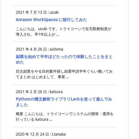
2021 年 7 月 13 日
:
uzuki
Amazon WorkSpaces に移行してみた
こんにちは、uzuki です。トライコーンで在宅勤務制度が
導入され、早1年以上が ...
2021 年 4 月 26 日
:
aishima
副業を始めて半年ほどたったので体験したことをまと
めた
目次副業をやる目的案件探し副業申請半年ぐらい働いてみ
てまとめ はじめまして、事業 ...
2021 年 2 月 26 日
:
katsura
Pythonの構文解析ライブラリLarkを使って遊んでみ
ました
概要 こんにちは、トライコーンでシステムの開発・運用を
行っている katsura ...
2020 年 12 月 24 日
:
t.tanaka