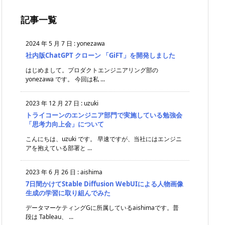
記事一覧
2024 年 5 月 7 日
:
yonezawa
社内版ChatGPT クローン 「GiFT」を開発しました
はじめまして。プロダクトエンジニアリング部の
yonezawa です。 今回は私 ...
2023 年 12 月 27 日
:
uzuki
トライコーンのエンジニア部門で実施している勉強会
「思考力向上会」について
こんにちは、uzuki です。 早速ですが、当社にはエンジニ
アを抱えている部署と ...
2023 年 6 月 26 日
:
aishima
7日間かけてStable Diffusion WebUIによる人物画像
生成の学習に取り組んでみた
データマーケティングGに所属しているaishimaです。普
段は Tableau、 ...