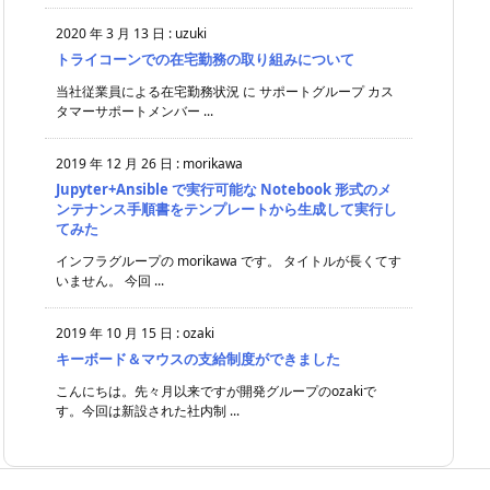
2020 年 3 月 13 日
:
uzuki
トライコーンでの在宅勤務の取り組みについて
当社従業員による在宅勤務状況 に サポートグループ カス
タマーサポートメンバー ...
2019 年 12 月 26 日
:
morikawa
Jupyter+Ansible で実行可能な Notebook 形式のメ
ンテナンス手順書をテンプレートから生成して実行し
てみた
インフラグループの morikawa です。 タイトルが長くてす
いません。 今回 ...
2019 年 10 月 15 日
:
ozaki
キーボード＆マウスの支給制度ができました
こんにちは。先々月以来ですが開発グループのozakiで
す。今回は新設された社内制 ...