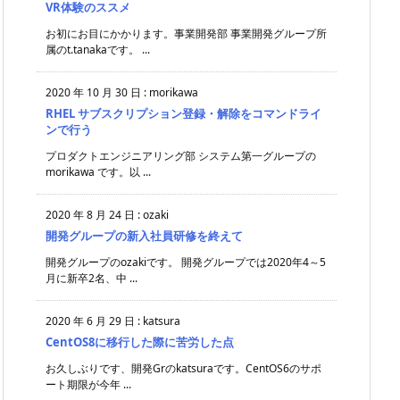
VR体験のススメ
お初にお目にかかります。事業開発部 事業開発グループ所
属のt.tanakaです。 ...
2020 年 10 月 30 日
:
morikawa
RHEL サブスクリプション登録・解除をコマンドライ
ンで行う
プロダクトエンジニアリング部 システム第一グループの
morikawa です。以 ...
2020 年 8 月 24 日
:
ozaki
開発グループの新入社員研修を終えて
開発グループのozakiです。 開発グループでは2020年4～5
月に新卒2名、中 ...
2020 年 6 月 29 日
:
katsura
CentOS8に移行した際に苦労した点
お久しぶりです、開発Grのkatsuraです。CentOS6のサポ
ート期限が今年 ...