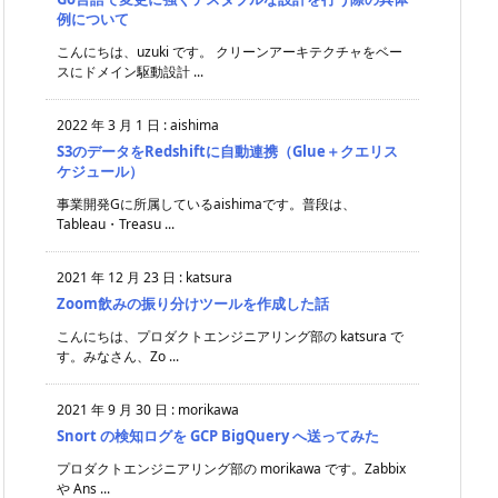
例について
こんにちは、uzuki です。 クリーンアーキテクチャをベー
スにドメイン駆動設計 ...
2022 年 3 月 1 日
:
aishima
S3のデータをRedshiftに自動連携（Glue＋クエリス
ケジュール）
事業開発Gに所属しているaishimaです。普段は、
Tableau・Treasu ...
2021 年 12 月 23 日
:
katsura
Zoom飲みの振り分けツールを作成した話
こんにちは、プロダクトエンジニアリング部の katsura で
す。みなさん、Zo ...
2021 年 9 月 30 日
:
morikawa
Snort の検知ログを GCP BigQuery へ送ってみた
プロダクトエンジニアリング部の morikawa です。Zabbix
や Ans ...