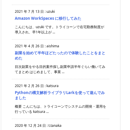
2021 年 7 月 13 日
:
uzuki
Amazon WorkSpaces に移行してみた
こんにちは、uzuki です。トライコーンで在宅勤務制度が
導入され、早1年以上が ...
2021 年 4 月 26 日
:
aishima
副業を始めて半年ほどたったので体験したことをまと
めた
目次副業をやる目的案件探し副業申請半年ぐらい働いてみ
てまとめ はじめまして、事業 ...
2021 年 2 月 26 日
:
katsura
Pythonの構文解析ライブラリLarkを使って遊んでみ
ました
概要 こんにちは、トライコーンでシステムの開発・運用を
行っている katsura ...
2020 年 12 月 24 日
:
t.tanaka