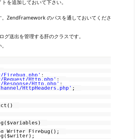
イトを追加しておいて下さい。
endFramework のパスを通しておいてくださ
rePHP へのログ送出を管理する肝のクラスです。
い。
;
r/Firebug.php'
;
r/Request/Http.php'
;
r/Response/Http.php'
;
Channel/HttpHeaders.php'
;
ruct()
g(
$variables
)
og_Writer_Firebug();
g(
$writer
);