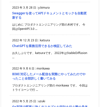
2023 年 3 月 28 日
:
y.kimura
Swaggerを使ってAPIドキュメントとモックを自動更
新する
はじめに プロダクトエンジニアリング部の木村です。 今
回はOpenAPI 3.0 ...
2022 年 12 月 23 日
:
katsura
ChatGPTを業務活用できるか検証してみた
お久しぶりです、katsuraです。 2022年はStableDiffusion
...
2022 年 9 月 6 日
:
morikawa
BIMI 対応したメール配信を実際にやってみたのでや
ったこと全部詳しく書いてみる
プロダクトエンジニアリング部の morikawa です。 今回は
トライコーンで行 ...
2022 年 5 月 25 日
:
uzuki
Go言語で変更に強くテスタブルな設計を行う際の具体