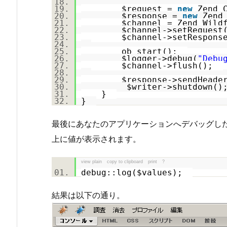
$request
=
new
Zend_C
$response
=
new
Zend_
$channel
= Zend_Wildf
$channel
->setRequest
$channel
->setRespons
ob_start();
$logger
->debug(
"Debu
$channel
->
flush
();
$response
->sendHead
$writer
->shutdown(
}
}
最後にあなたのアプリケーションへデバッグしたい変
上に値が表示されます。
view plain
copy to clipboard
print
?
debug::log(
$values
);
結果は以下の通り。