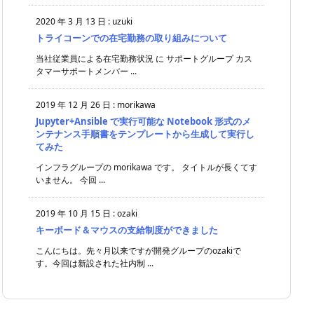
2020 年 3 月 13 日
:
uzuki
トライコーンでの在宅勤務の取り組みについて
当社従業員による在宅勤務状況 に サポートグループ カス
タマーサポートメンバー ...
2019 年 12 月 26 日
:
morikawa
Jupyter+Ansible で実行可能な Notebook 形式のメ
ンテナンス手順書をテンプレートから生成して実行し
てみた
インフラグループの morikawa です。 タイトルが長くてす
いません。 今回 ...
2019 年 10 月 15 日
:
ozaki
キーボード＆マウスの支給制度ができました
こんにちは。先々月以来ですが開発グループのozakiで
す。今回は新設された社内制 ...