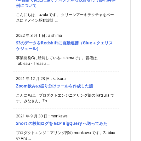
例について
こんにちは、uzuki です。 クリーンアーキテクチャをベー
スにドメイン駆動設計 ...
2022 年 3 月 1 日
:
aishima
S3のデータをRedshiftに自動連携（Glue＋クエリス
ケジュール）
事業開発Gに所属しているaishimaです。普段は、
Tableau・Treasu ...
2021 年 12 月 23 日
:
katsura
Zoom飲みの振り分けツールを作成した話
こんにちは、プロダクトエンジニアリング部の katsura で
す。みなさん、Zo ...
2021 年 9 月 30 日
:
morikawa
Snort の検知ログを GCP BigQuery へ送ってみた
プロダクトエンジニアリング部の morikawa です。Zabbix
や Ans ...