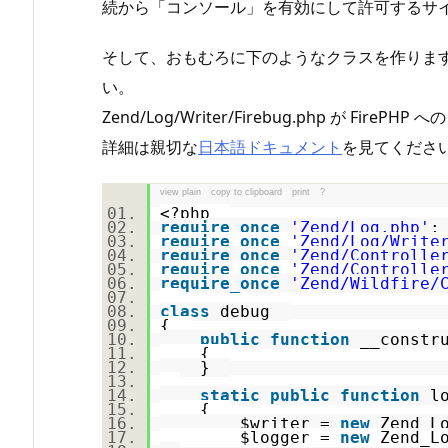
続から「コンソール」を有効にして許可するサ
そして、おもむろに下のようなクラスを作ります。Z
い。
Zend/Log/Writer/Firebug.php が Fi
詳細は親切な
日本語ドキュメント
を見てくださ
view plain
copy to clipboard
print
?
<?php
require_once
'Zend/Log.php'
require_once
'Zend/Log/Write
require_once
'Zend/Controlle
require_once
'Zend/Controlle
require_once
'Zend/Wildfire/
class
debug
{
public
function
__const
{
}
static
public
function
lo
{
$writer
=
new
Zend_L
$logger
=
new
Zend_Lo