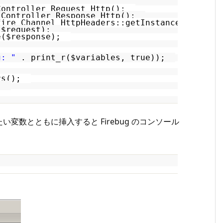
ontroller_Request_Http();
Controller_Response_Http();
ire_Channel_HttpHeaders::getInstance();
(
$request
);
e(
$response
);
g: "
. print_r(
$variables
, true));
ers();
);
数とともに挿入すると Firebug のコンソール