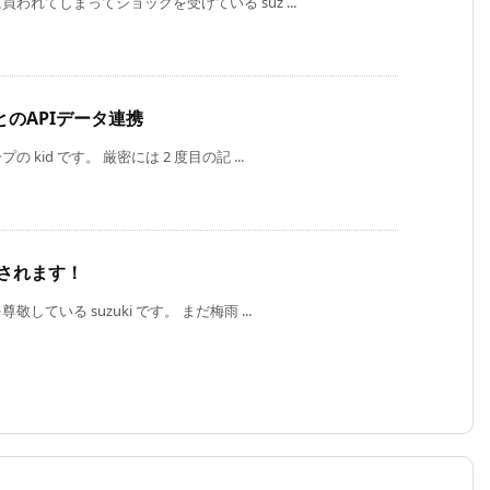
れてしまってショックを受けている suz ...
とのAPIデータ連携
id です。 厳密には 2 度目の記 ...
催されます！
いる suzuki です。 まだ梅雨 ...