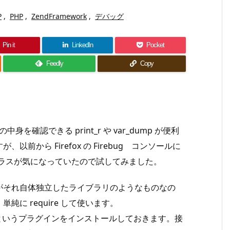
P
,
PHP
,
ZendFramework
,
デバッグ
Pin it
LinkedIn
Pocket
Feedly
Copy
を確認できる print_r や var_dump が便利
以前から Firefox の Firebug コンソールに
ラスが気になっていたので試してみました。
クラス群がそれ自体独立したライブラリのようなものなの
に require して使います。
というプラグインをインストールしておきます。接