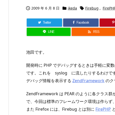
2009 年 6 月 8 日
ikeda
Firebug
,
FirePH



Twitter
Facebook

LINE
RSS
池田です。
開発時に PHP でデバッグするときは手軽に変数の中身
です。これを syslog に流したりするわけですが、
デバッグ情報を表示する
ZendFramework
のク
ZendFramework は PEAR のように各
で、今回は標準のフレームワーク環境は作らず、単純
また Firefox には、Firebug とは別に
FirePHP