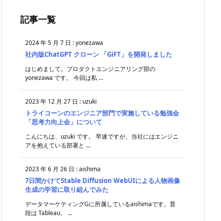
記事一覧
2024 年 5 月 7 日
:
yonezawa
社内版ChatGPT クローン 「GiFT」を開発しました
はじめまして。プロダクトエンジニアリング部の
yonezawa です。 今回は私 ...
2023 年 12 月 27 日
:
uzuki
トライコーンのエンジニア部門で実施している勉強会
「思考力向上会」について
こんにちは、uzuki です。 早速ですが、当社にはエンジニ
アを抱えている部署と ...
2023 年 6 月 26 日
:
aishima
7日間かけてStable Diffusion WebUIによる人物画像
生成の学習に取り組んでみた
データマーケティングGに所属しているaishimaです。普
段は Tableau、 ...