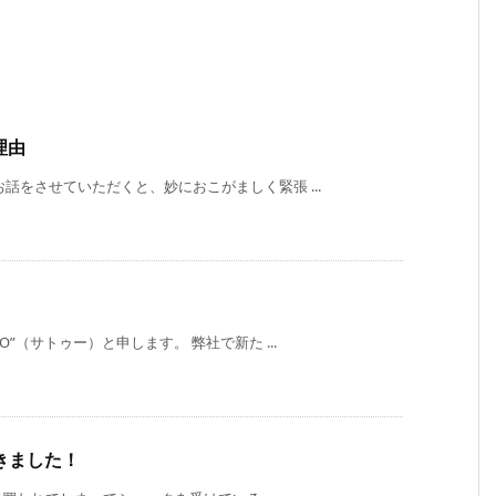
う理由
話をさせていただくと、妙におこがましく緊張 ...
”（サトゥー）と申します。 弊社で新た ...
きました！