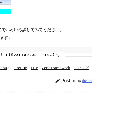
のでいろいろ試してみてください。
します。
t_r(
$variables
, true));
rebug
,
FirePHP
,
PHP
,
ZendFramework
,
デバッグ
Posted by

ikeda