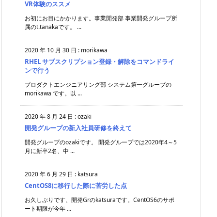
VR体験のススメ
お初にお目にかかります。事業開発部 事業開発グループ所
属のt.tanakaです。 ...
2020 年 10 月 30 日
:
morikawa
RHEL サブスクリプション登録・解除をコマンドライ
ンで行う
プロダクトエンジニアリング部 システム第一グループの
morikawa です。以 ...
2020 年 8 月 24 日
:
ozaki
開発グループの新入社員研修を終えて
開発グループのozakiです。 開発グループでは2020年4～5
月に新卒2名、中 ...
2020 年 6 月 29 日
:
katsura
CentOS8に移行した際に苦労した点
お久しぶりです、開発Grのkatsuraです。CentOS6のサポ
ート期限が今年 ...