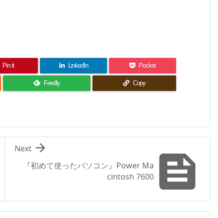
Pin it
LinkedIn
Pocket
Feedly
Copy

Next

『初めて使ったパソコン』Power Ma
cintosh 7600