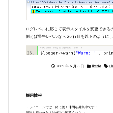
ログレベルに応じて表示スタイルを変更できる
例えば警告レベルなら 26 行目を以下のように
view plain
copy to clipboard
print
?
$logger
->warn(
"Warn: "
. prin
2009 年 6 月 8 日
ikeda
Fi



採用情報
トライコーンでは一緒に働く仲間を募集中です！
興味を持たれた方はぜひご応募ください。