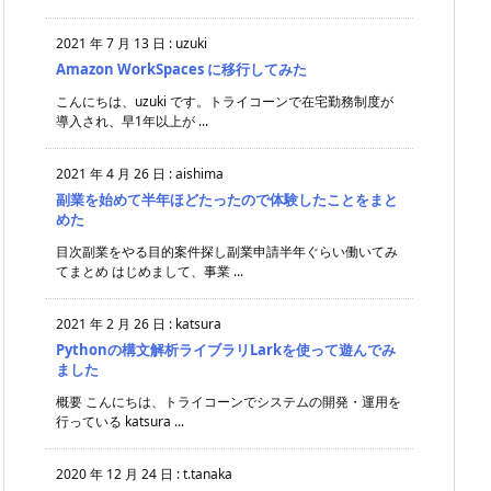
2021 年 7 月 13 日
:
uzuki
Amazon WorkSpaces に移行してみた
こんにちは、uzuki です。トライコーンで在宅勤務制度が
導入され、早1年以上が ...
2021 年 4 月 26 日
:
aishima
副業を始めて半年ほどたったので体験したことをまと
めた
目次副業をやる目的案件探し副業申請半年ぐらい働いてみ
てまとめ はじめまして、事業 ...
2021 年 2 月 26 日
:
katsura
Pythonの構文解析ライブラリLarkを使って遊んでみ
ました
概要 こんにちは、トライコーンでシステムの開発・運用を
行っている katsura ...
2020 年 12 月 24 日
:
t.tanaka