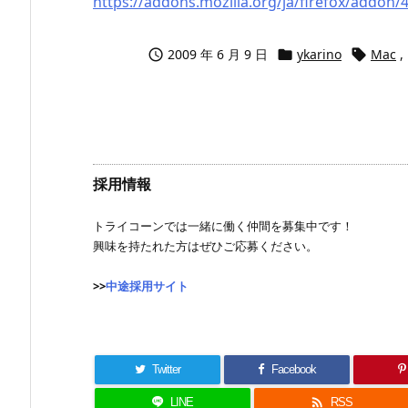
https://addons.mozilla.org/ja/firefox/addon/
2009 年 6 月 9 日
ykarino
Mac
,



採用情報
トライコーンでは一緒に働く仲間を募集中です！
興味を持たれた方はぜひご応募ください。
>>
中途採用サイト
Twitter
Facebook

LINE
RSS