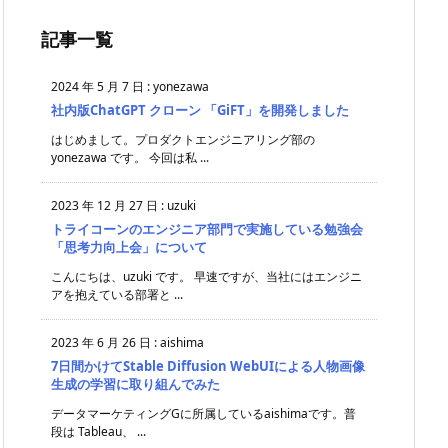
記事一覧
2024 年 5 月 7 日
:
yonezawa
社内版ChatGPT クローン 「GiFT」を開発しました
はじめまして。プロダクトエンジニアリング部の
yonezawa です。 今回は私 ...
2023 年 12 月 27 日
:
uzuki
トライコーンのエンジニア部門で実施している勉強会
「思考力向上会」について
こんにちは、uzuki です。 早速ですが、当社にはエンジニ
アを抱えている部署と ...
2023 年 6 月 26 日
:
aishima
7日間かけてStable Diffusion WebUIによる人物画像
生成の学習に取り組んでみた
データマーケティングGに所属しているaishimaです。普
段は Tableau、 ...