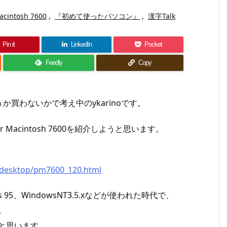
acintosh 7600
,
『初めて使ったパソコン』
,
漢字Talk
Pin it
LinkedIn
Pocket
Feedly
Copy
買わないかで考え中のykarinoです。
acintosh 7600を紹介しようと思います。
/desktop/pm7600_120.html
s 95、WindowsNT3.5.xなどが使われた時代で、
。
いと思います。