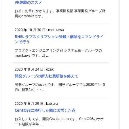
VR体験のススメ
お初にお目にかかります。事業開発部 事業開発グループ所
属のt.tanakaです。 ...
2020 年 10 月 30 日
:
morikawa
RHEL サブスクリプション登録・解除をコマンドライ
ンで行う
プロダクトエンジニアリング部 システム第一グループの
morikawa です。以 ...
2020 年 8 月 24 日
:
ozaki
開発グループの新入社員研修を終えて
開発グループのozakiです。 開発グループでは2020年4～5
月に新卒2名、中 ...
2020 年 6 月 29 日
:
katsura
CentOS8に移行した際に苦労した点
お久しぶりです、開発Grのkatsuraです。CentOS6のサポ
ート期限が今年 ...