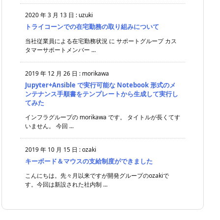
2020 年 3 月 13 日
:
uzuki
トライコーンでの在宅勤務の取り組みについて
当社従業員による在宅勤務状況 に サポートグループ カス
タマーサポートメンバー ...
2019 年 12 月 26 日
:
morikawa
Jupyter+Ansible で実行可能な Notebook 形式のメ
ンテナンス手順書をテンプレートから生成して実行し
てみた
インフラグループの morikawa です。 タイトルが長くてす
いません。 今回 ...
2019 年 10 月 15 日
:
ozaki
キーボード＆マウスの支給制度ができました
こんにちは。先々月以来ですが開発グループのozakiで
す。今回は新設された社内制 ...