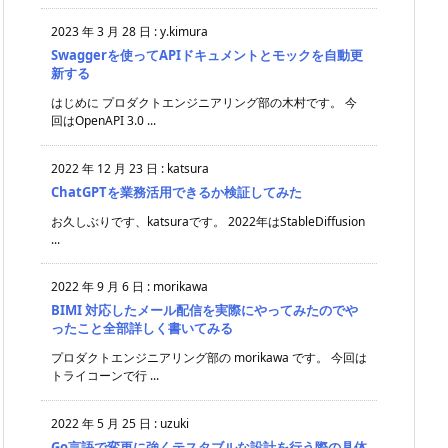
2023 年 3 月 28 日
:
y.kimura
Swaggerを使ってAPIドキュメントとモックを自動更
新する
はじめに プロダクトエンジニアリング部の木村です。 今
回はOpenAPI 3.0 ...
2022 年 12 月 23 日
:
katsura
ChatGPTを業務活用できるか検証してみた
お久しぶりです、katsuraです。 2022年はStableDiffusion
...
2022 年 9 月 6 日
:
morikawa
BIMI 対応したメール配信を実際にやってみたのでや
ったこと全部詳しく書いてみる
プロダクトエンジニアリング部の morikawa です。 今回は
トライコーンで行 ...
2022 年 5 月 25 日
:
uzuki
Go言語で変更に強くテスタブルな設計を行う際の具体