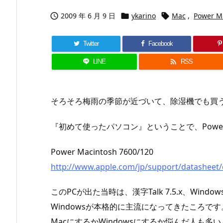
2009 年 6 月 9 日
ykarino
Mac
,
Power M



Twitter
Facebook

LINE
RSS
そろそろ梅雨の季節が近づいて、除湿機でも買うか
『初めて使ったパソコン』ということで、Power M
Power Macintosh 7600/120
http://www.apple.com/jp/support/datasheet
このPCが出た当時は、漢字Talk 7.5.x、Window
Windowsが本格的に主流になってきたころです
MacにするかWindowsにするか悩んだ人も多