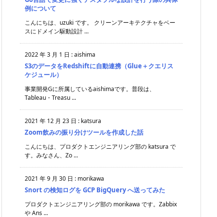
例について
こんにちは、uzuki です。 クリーンアーキテクチャをベー
スにドメイン駆動設計 ...
2022 年 3 月 1 日
:
aishima
S3のデータをRedshiftに自動連携（Glue＋クエリス
ケジュール）
事業開発Gに所属しているaishimaです。普段は、
Tableau・Treasu ...
2021 年 12 月 23 日
:
katsura
Zoom飲みの振り分けツールを作成した話
こんにちは、プロダクトエンジニアリング部の katsura で
す。みなさん、Zo ...
2021 年 9 月 30 日
:
morikawa
Snort の検知ログを GCP BigQuery へ送ってみた
プロダクトエンジニアリング部の morikawa です。Zabbix
や Ans ...