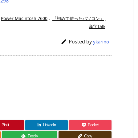
4298
Power Macintosh 7600
,
『初めて使ったパソコン』
,
漢字Talk
Posted by

ykarino
Pin it
LinkedIn
Pocket
Feedly
Copy