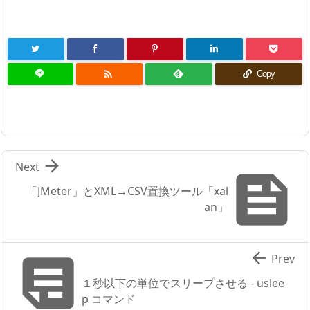

Copy

Next

「JMeter」とXML→CSV置換ツール「xal
an」


Prev
１秒以下の単位でスリープさせる - uslee
p コマンド