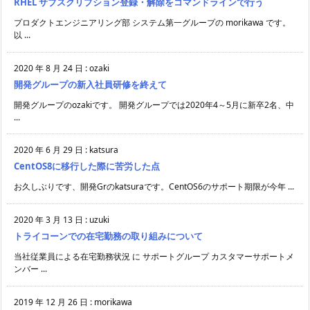
RHEL サブスクリプション登録・解除をコマンドラインで行う
プロダクトエンジニアリング部 システム第一グループの morikawa です。
以 ...
2020 年 8 月 24 日
:
ozaki
開発グループの新入社員研修を終えて
開発グループのozakiです。 開発グループでは2020年4～5月に新卒2名、中
...
2020 年 6 月 29 日
:
katsura
CentOS8に移行した際に苦労した点
お久しぶりです、開発Grのkatsuraです。CentOS6のサポート期限が今年 ...
2020 年 3 月 13 日
:
uzuki
トライコーンでの在宅勤務の取り組みについて
当社従業員による在宅勤務状況 に サポートグループ カスタマーサポートメ
ンバー ...
2019 年 12 月 26 日
:
morikawa