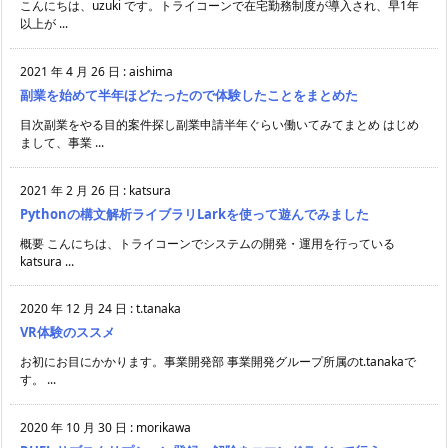
こんにちは、uzuki です。トライコーンで在宅勤務制度が導入され、早1年
以上が ...
2021 年 4 月 26 日
:
aishima
副業を始めて半年ほどたったので体験したことをまとめた
目次副業をやる目的案件探し副業申請半年ぐらい働いてみてまとめ はじめ
まして、事業 ...
2021 年 2 月 26 日
:
katsura
Pythonの構文解析ライブラリLarkを使って遊んでみました
概要 こんにちは、トライコーンでシステムの開発・運用を行っている
katsura ...
2020 年 12 月 24 日
:
t.tanaka
VR体験のススメ
お初にお目にかかります。事業開発部 事業開発グループ所属のt.tanakaで
す。 ...
2020 年 10 月 30 日
:
morikawa