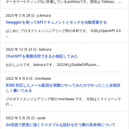
データマーケティングGに所属しているaishimaです。普段は Tableau、 ...
2023 年 3 月 28 日
:
y.kimura
Swaggerを使ってAPIドキュメントとモックを自動更新する
はじめに プロダクトエンジニアリング部の木村です。 今回はOpenAPI 3.0
...
2022 年 12 月 23 日
:
katsura
ChatGPTを業務活用できるか検証してみた
お久しぶりです、katsuraです。 2022年はStableDiffusion ...
2022 年 9 月 6 日
:
morikawa
BIMI 対応したメール配信を実際にやってみたのでやったこと全部詳
しく書いてみる
プロダクトエンジニアリング部の morikawa です。 今回はトライコーンで
行 ...
2022 年 5 月 25 日
:
uzuki
Go言語で変更に強くテスタブルな設計を行う際の具体例について