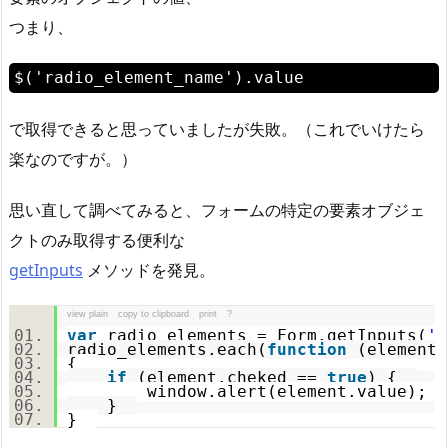
つまり、
$('radio_element_name').value
で取得できると思っていましたが失敗。（これでいけたら
楽なのですが。）
思い直して調べてみると、フォームの特定の要素オブジェ
クトのみ取得する便利な
getInputs
メソッドを発見。
view plain
copy to clipboard
print
?
var
radio_elements = Form.getInputs(
'f
radio_elements.each(
function
(elemen
{
if
(element.cheked ==
true
) {
window.alert(element.value);
}
}