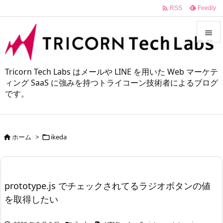

Feedly
RSS


メニュ
Tricorn Tech Labs はメールや LINE を用いた Web マーケテ

ィング SaaS に強みを持つトライコーン技術者によるブログ
です。
サイド

前へ

ホーム
>
ikeda


次へ

検索
prototype.js でチェックされてるラジオボタンの値
を取得したい