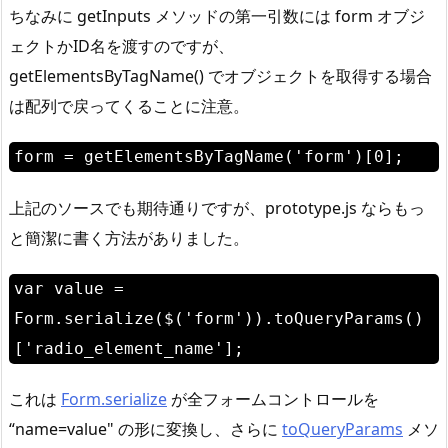
ちなみに getInputs メソッドの第一引数には form オブジ
ェクトかID名を渡すのですが、
getElementsByTagName() でオブジェクトを取得する場合
は配列で戻ってくることに注意。
form = getElementsByTagName('form')[0];
上記のソースでも期待通りですが、prototype.js ならもっ
と簡潔に書く方法がありました。
var value =
Form.serialize($('form')).toQueryParams()
['radio_element_name'];
これは
Form.serialize
が全フォームコントロールを
“name=value" の形に変換し、さらに
toQueryParams
メソ