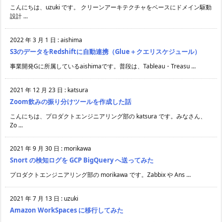
こんにちは、uzuki です。 クリーンアーキテクチャをベースにドメイン駆動
設計 ...
2022 年 3 月 1 日
:
aishima
S3のデータをRedshiftに自動連携（Glue＋クエリスケジュール）
事業開発Gに所属しているaishimaです。普段は、Tableau・Treasu ...
2021 年 12 月 23 日
:
katsura
Zoom飲みの振り分けツールを作成した話
こんにちは、プロダクトエンジニアリング部の katsura です。みなさん、
Zo ...
2021 年 9 月 30 日
:
morikawa
Snort の検知ログを GCP BigQuery へ送ってみた
プロダクトエンジニアリング部の morikawa です。Zabbix や Ans ...
2021 年 7 月 13 日
:
uzuki
Amazon WorkSpaces に移行してみた