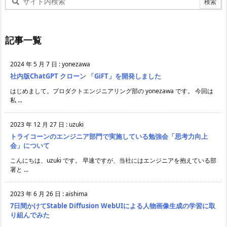
記事一覧
2024 年 5 月 7 日
:
yonezawa
社内版ChatGPT クローン 「GiFT」を開発しました
はじめまして。プロダクトエンジニアリング部の yonezawa です。 今回は
私 ...
2023 年 12 月 27 日
:
uzuki
トライコーンのエンジニア部門で実施している勉強会「思考力向上
会」について
こんにちは、uzuki です。 早速ですが、当社にはエンジニアを抱えている部
署と ...
2023 年 6 月 26 日
:
aishima
7日間かけてStable Diffusion WebUIによる人物画像生成の学習に取
り組んでみた