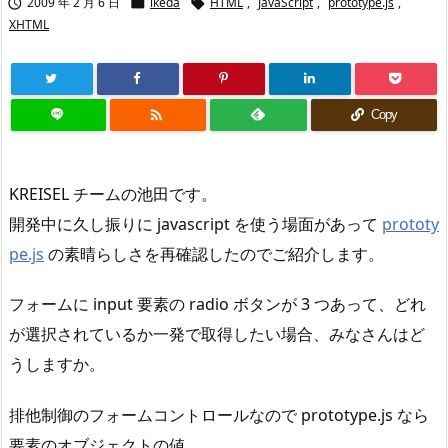
2009 年 2 月 6 日
ikeda
HTML
,
JavaScript
,
prototype.js
,



XHTML

Copy
KREISEL チームの池田です。
開発中に久し振りに javascript を使う場面があって
prototy
pe.js
の素晴らしさを再確認したのでご紹介します。
フォームに input 要素の radio ボタンが 3 つあって、どれ
が選択されているか一発で取得したい場合、みなさんはど
うしますか。
排他制御のフォームコントロールなので prototype.js なら
要素のオブジェクトの値、