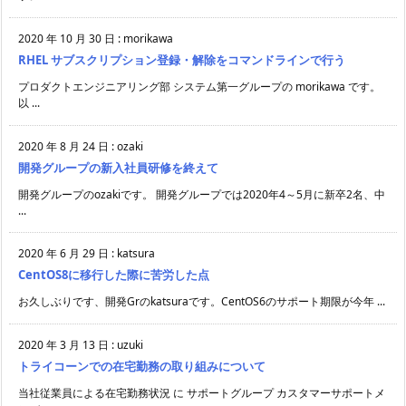
2020 年 10 月 30 日
:
morikawa
RHEL サブスクリプション登録・解除をコマンドラインで行う
プロダクトエンジニアリング部 システム第一グループの morikawa です。
以 ...
2020 年 8 月 24 日
:
ozaki
開発グループの新入社員研修を終えて
開発グループのozakiです。 開発グループでは2020年4～5月に新卒2名、中
...
2020 年 6 月 29 日
:
katsura
CentOS8に移行した際に苦労した点
お久しぶりです、開発Grのkatsuraです。CentOS6のサポート期限が今年 ...
2020 年 3 月 13 日
:
uzuki
トライコーンでの在宅勤務の取り組みについて
当社従業員による在宅勤務状況 に サポートグループ カスタマーサポートメ