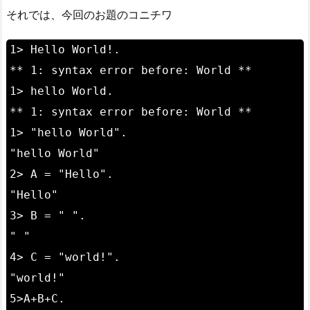
それでは、今回のお題のコニチワ
1> Hello World!.
** 1: syntax error before: World **
1> hello World.
** 1: syntax error before: World **
1> "hello World".
"hello World"
2> A = "Hello".
"Hello"
3> B = " ".
" "
4> C = "world!".
"world!"
5>A+B+C.