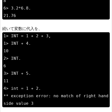
8
6> 3.2*6.8.
21.76
続いて変数に代入を、
1> INT = 1 + 2 + 3,
1> INT + 4.
10
2> INT.
6
3> INT + 5.
11
4> int = 1 + 2.
** exception error: no match of right hand
side value 3