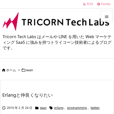

Feedly
RSS


メニュ
Tricorn Tech Labs はメールや LINE を用いた Web マーケテ

ィング SaaS に強みを持つトライコーン技術者によるブログ
です。
サイド

前へ

ホーム
>
iwan


次へ

検索
Erlangと仲良くなりたい
2010 年 2 月 24 日
iwan
erlang
,
programming
,
twitter


