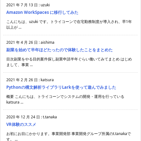
2021 年 7 月 13 日
:
uzuki
Amazon WorkSpaces に移行してみた
こんにちは、uzuki です。トライコーンで在宅勤務制度が導入され、早1年
以上が ...
2021 年 4 月 26 日
:
aishima
副業を始めて半年ほどたったので体験したことをまとめた
目次副業をやる目的案件探し副業申請半年ぐらい働いてみてまとめ はじめ
まして、事業 ...
2021 年 2 月 26 日
:
katsura
Pythonの構文解析ライブラリLarkを使って遊んでみました
概要 こんにちは、トライコーンでシステムの開発・運用を行っている
katsura ...
2020 年 12 月 24 日
:
t.tanaka
VR体験のススメ
お初にお目にかかります。事業開発部 事業開発グループ所属のt.tanakaで
す。 ...