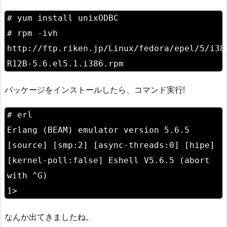
# yum install unixODBC
# rpm -ivh
http://ftp.riken.jp/Linux/fedora/epel/5/i38
R12B-5.6.el5.1.i386.rpm
パッケージをインストールしたら、コマンド実行!
# erl
Erlang (BEAM) emulator version 5.6.5
[source] [smp:2] [async-threads:0] [hipe]
[kernel-poll:false] Eshell V5.6.5 (abort
with ^G)
1>
なんか出てきましたね。