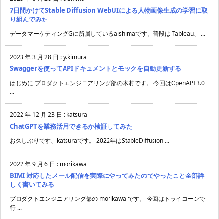
7日間かけてStable Diffusion WebUIによる人物画像生成の学習に取
り組んでみた
データマーケティングGに所属しているaishimaです。普段は Tableau、 ...
2023 年 3 月 28 日
:
y.kimura
Swaggerを使ってAPIドキュメントとモックを自動更新する
はじめに プロダクトエンジニアリング部の木村です。 今回はOpenAPI 3.0
...
2022 年 12 月 23 日
:
katsura
ChatGPTを業務活用できるか検証してみた
お久しぶりです、katsuraです。 2022年はStableDiffusion ...
2022 年 9 月 6 日
:
morikawa
BIMI 対応したメール配信を実際にやってみたのでやったこと全部詳
しく書いてみる
プロダクトエンジニアリング部の morikawa です。 今回はトライコーンで
行 ...