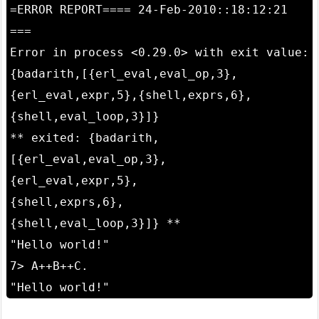
=ERROR REPORT==== 24-Feb-2010::18:12:21
===
Error in process <0.29.0> with exit value:
{badarith,[{erl_eval,eval_op,3},
{erl_eval,expr,5},{shell,exprs,6},
{shell,eval_loop,3}]}
** exited: {badarith,
[{erl_eval,eval_op,3},
{erl_eval,expr,5},
{shell,exprs,6},
{shell,eval_loop,3}]} **
"Hello world!"
7> A++B++C.
"Hello world!"