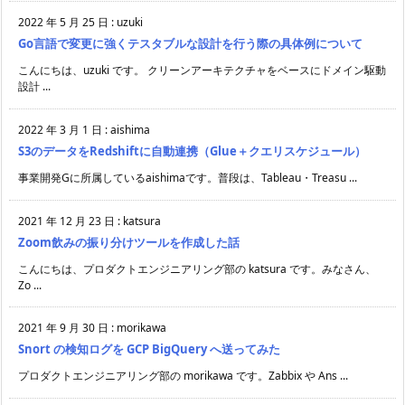
2022 年 5 月 25 日
:
uzuki
Go言語で変更に強くテスタブルな設計を行う際の具体例について
こんにちは、uzuki です。 クリーンアーキテクチャをベースにドメイン駆動
設計 ...
2022 年 3 月 1 日
:
aishima
S3のデータをRedshiftに自動連携（Glue＋クエリスケジュール）
事業開発Gに所属しているaishimaです。普段は、Tableau・Treasu ...
2021 年 12 月 23 日
:
katsura
Zoom飲みの振り分けツールを作成した話
こんにちは、プロダクトエンジニアリング部の katsura です。みなさん、
Zo ...
2021 年 9 月 30 日
:
morikawa
Snort の検知ログを GCP BigQuery へ送ってみた
プロダクトエンジニアリング部の morikawa です。Zabbix や Ans ...