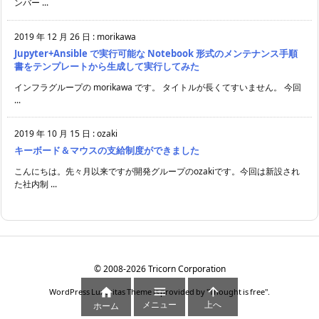
ンバー ...
2019 年 12 月 26 日
:
morikawa
Jupyter+Ansible で実行可能な Notebook 形式のメンテナンス手順
書をテンプレートから生成して実行してみた
インフラグループの morikawa です。 タイトルが長くてすいません。 今回
...
2019 年 10 月 15 日
:
ozaki
キーボード＆マウスの支給制度ができました
こんにちは。先々月以来ですが開発グループのozakiです。今回は新設され
た社内制 ...
©
2008
-2026
Tricorn Corporation



WordPress Luxeritas Theme is provided by "
Thought is free
".
メニュー
上へ
ホーム