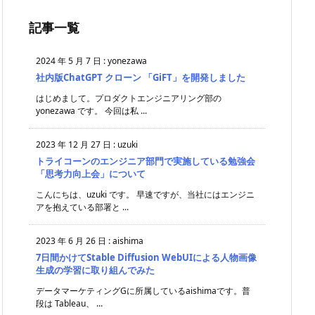
記事一覧
2024 年 5 月 7 日
:
yonezawa
社内版ChatGPT クローン 「GiFT」を開発しました
はじめまして。プロダクトエンジニアリング部の
yonezawa です。 今回は私 ...
2023 年 12 月 27 日
:
uzuki
トライコーンのエンジニア部門で実施している勉強会
「思考力向上会」について
こんにちは、uzuki です。 早速ですが、当社にはエンジニ
アを抱えている部署と ...
2023 年 6 月 26 日
:
aishima
7日間かけてStable Diffusion WebUIによる人物画像
生成の学習に取り組んでみた
データマーケティングGに所属しているaishimaです。普
段は Tableau、 ...