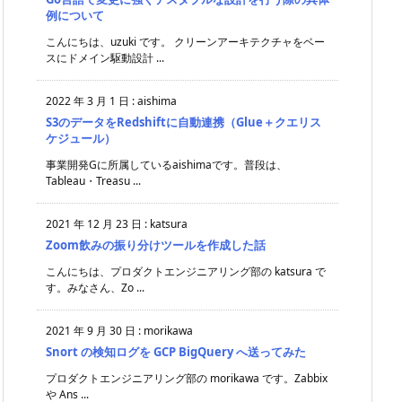
例について
こんにちは、uzuki です。 クリーンアーキテクチャをベー
スにドメイン駆動設計 ...
2022 年 3 月 1 日
:
aishima
S3のデータをRedshiftに自動連携（Glue＋クエリス
ケジュール）
事業開発Gに所属しているaishimaです。普段は、
Tableau・Treasu ...
2021 年 12 月 23 日
:
katsura
Zoom飲みの振り分けツールを作成した話
こんにちは、プロダクトエンジニアリング部の katsura で
す。みなさん、Zo ...
2021 年 9 月 30 日
:
morikawa
Snort の検知ログを GCP BigQuery へ送ってみた
プロダクトエンジニアリング部の morikawa です。Zabbix
や Ans ...