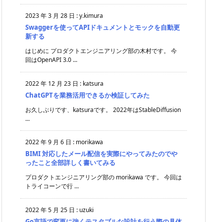
2023 年 3 月 28 日
:
y.kimura
Swaggerを使ってAPIドキュメントとモックを自動更
新する
はじめに プロダクトエンジニアリング部の木村です。 今
回はOpenAPI 3.0 ...
2022 年 12 月 23 日
:
katsura
ChatGPTを業務活用できるか検証してみた
お久しぶりです、katsuraです。 2022年はStableDiffusion
...
2022 年 9 月 6 日
:
morikawa
BIMI 対応したメール配信を実際にやってみたのでや
ったこと全部詳しく書いてみる
プロダクトエンジニアリング部の morikawa です。 今回は
トライコーンで行 ...
2022 年 5 月 25 日
:
uzuki
Go言語で変更に強くテスタブルな設計を行う際の具体