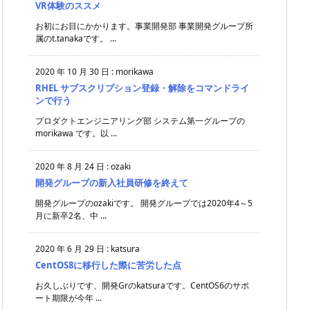
VR体験のススメ
お初にお目にかかります。事業開発部 事業開発グループ所
属のt.tanakaです。 ...
2020 年 10 月 30 日
:
morikawa
RHEL サブスクリプション登録・解除をコマンドライ
ンで行う
プロダクトエンジニアリング部 システム第一グループの
morikawa です。以 ...
2020 年 8 月 24 日
:
ozaki
開発グループの新入社員研修を終えて
開発グループのozakiです。 開発グループでは2020年4～5
月に新卒2名、中 ...
2020 年 6 月 29 日
:
katsura
CentOS8に移行した際に苦労した点
お久しぶりです、開発Grのkatsuraです。CentOS6のサポ
ート期限が今年 ...