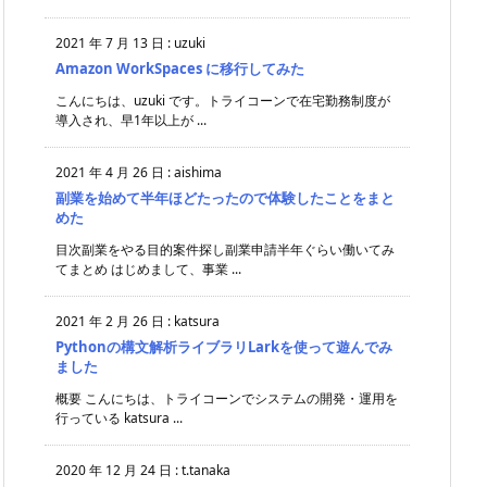
2021 年 7 月 13 日
:
uzuki
Amazon WorkSpaces に移行してみた
こんにちは、uzuki です。トライコーンで在宅勤務制度が
導入され、早1年以上が ...
2021 年 4 月 26 日
:
aishima
副業を始めて半年ほどたったので体験したことをまと
めた
目次副業をやる目的案件探し副業申請半年ぐらい働いてみ
てまとめ はじめまして、事業 ...
2021 年 2 月 26 日
:
katsura
Pythonの構文解析ライブラリLarkを使って遊んでみ
ました
概要 こんにちは、トライコーンでシステムの開発・運用を
行っている katsura ...
2020 年 12 月 24 日
:
t.tanaka