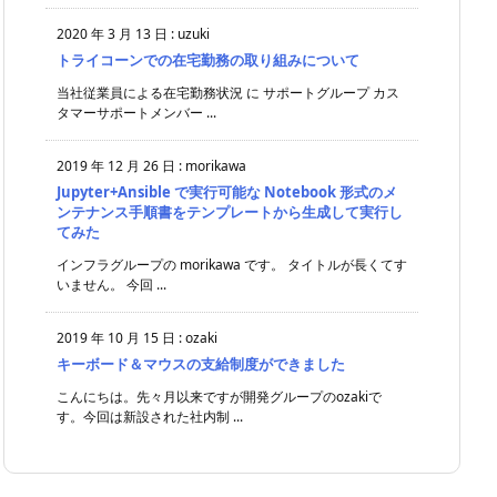
2020 年 3 月 13 日
:
uzuki
トライコーンでの在宅勤務の取り組みについて
当社従業員による在宅勤務状況 に サポートグループ カス
タマーサポートメンバー ...
2019 年 12 月 26 日
:
morikawa
Jupyter+Ansible で実行可能な Notebook 形式のメ
ンテナンス手順書をテンプレートから生成して実行し
てみた
インフラグループの morikawa です。 タイトルが長くてす
いません。 今回 ...
2019 年 10 月 15 日
:
ozaki
キーボード＆マウスの支給制度ができました
こんにちは。先々月以来ですが開発グループのozakiで
す。今回は新設された社内制 ...