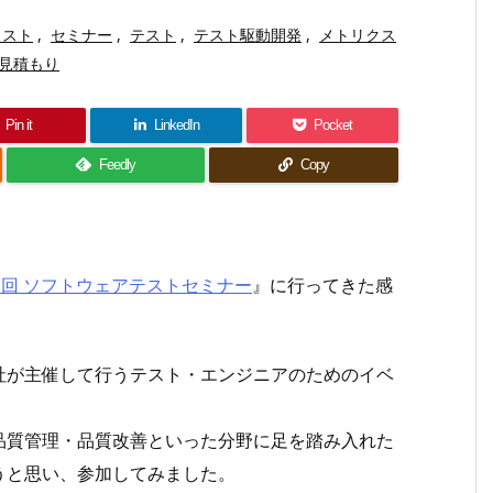
コスト
,
セミナー
,
テスト
,
テスト駆動開発
,
メトリクス
見積もり
Pin it
LinkedIn
Pocket
Feedly
Copy
回 ソフトウェアテストセミナー
』に行ってきた感
社が主催して行うテスト・エンジニアのためのイベ
品質管理・品質改善といった分野に足を踏み入れた
うと思い、参加してみました。