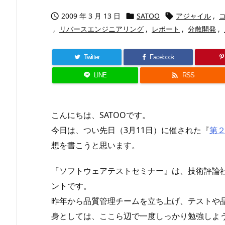
2009 年 3 月 13 日
SATOO
アジャイル
,



,
リバースエンジニアリング
,
レポート
,
分散開発
,
Twitter
Facebook

LINE
RSS
こんにちは、SATOOです。
今日は、つい先日（3月11日）に催された『
第２
想を書こうと思います。
『ソフトウェアテストセミナー』は、技術評論
ントです。
昨年から品質管理チームを立ち上げ、テストや
身としては、ここら辺で一度しっかり勉強しよ