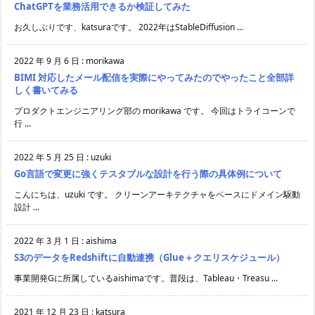
ChatGPTを業務活用できるか検証してみた
お久しぶりです、katsuraです。 2022年はStableDiffusion ...
2022 年 9 月 6 日
:
morikawa
BIMI 対応したメール配信を実際にやってみたのでやったこと全部詳
しく書いてみる
プロダクトエンジニアリング部の morikawa です。 今回はトライコーンで
行 ...
2022 年 5 月 25 日
:
uzuki
Go言語で変更に強くテスタブルな設計を行う際の具体例について
こんにちは、uzuki です。 クリーンアーキテクチャをベースにドメイン駆動
設計 ...
2022 年 3 月 1 日
:
aishima
S3のデータをRedshiftに自動連携（Glue＋クエリスケジュール）
事業開発Gに所属しているaishimaです。普段は、Tableau・Treasu ...
2021 年 12 月 23 日
:
katsura