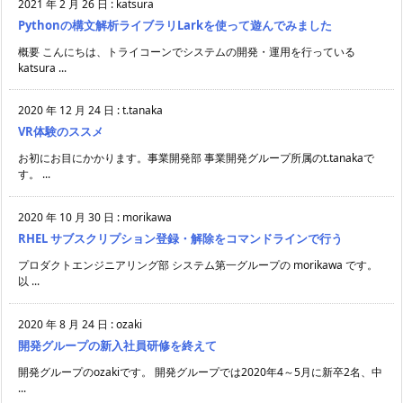
2021 年 2 月 26 日
:
katsura
Pythonの構文解析ライブラリLarkを使って遊んでみました
概要 こんにちは、トライコーンでシステムの開発・運用を行っている
katsura ...
2020 年 12 月 24 日
:
t.tanaka
VR体験のススメ
お初にお目にかかります。事業開発部 事業開発グループ所属のt.tanakaで
す。 ...
2020 年 10 月 30 日
:
morikawa
RHEL サブスクリプション登録・解除をコマンドラインで行う
プロダクトエンジニアリング部 システム第一グループの morikawa です。
以 ...
2020 年 8 月 24 日
:
ozaki
開発グループの新入社員研修を終えて
開発グループのozakiです。 開発グループでは2020年4～5月に新卒2名、中
...