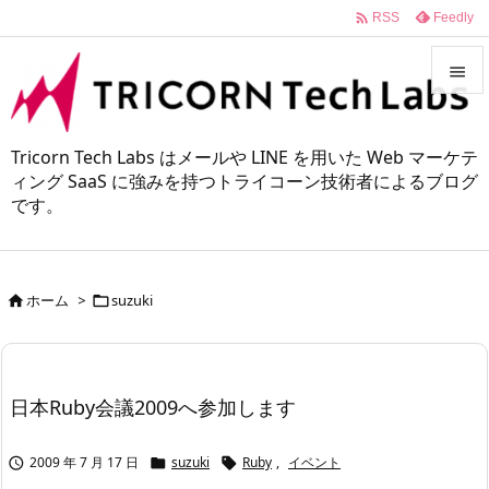

Feedly
RSS


メニュ
Tricorn Tech Labs はメールや LINE を用いた Web マーケテ

ィング SaaS に強みを持つトライコーン技術者によるブログ
です。
サイド

前へ

ホーム
>
suzuki


次へ

検索
日本Ruby会議2009へ参加します
2009 年 7 月 17 日
suzuki
Ruby
,
イベント


