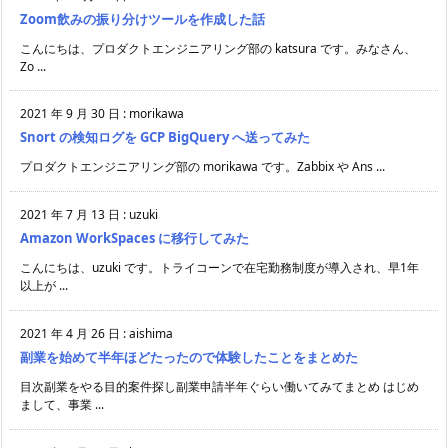
Zoom飲みの振り分けツールを作成した話
こんにちは、プロダクトエンジニアリング部の katsura です。みなさん、
Zo ...
2021 年 9 月 30 日
:
morikawa
Snort の検知ログを GCP BigQuery へ送ってみた
プロダクトエンジニアリング部の morikawa です。Zabbix や Ans ...
2021 年 7 月 13 日
:
uzuki
Amazon WorkSpaces に移行してみた
こんにちは、uzuki です。トライコーンで在宅勤務制度が導入され、早1年
以上が ...
2021 年 4 月 26 日
:
aishima
副業を始めて半年ほどたったので体験したことをまとめた
目次副業をやる目的案件探し副業申請半年ぐらい働いてみてまとめ はじめ
まして、事業 ...