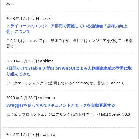
私 ...
2023 年 12 月 27 日
:
uzuki
トライコーンのエンジニア部門で実施している勉強会「思考力向上
会」について
こんにちは、uzuki です。 早速ですが、当社にはエンジニアを抱えている部
署と ...
2023 年 6 月 26 日
:
aishima
7日間かけてStable Diffusion WebUIによる人物画像生成の学習に取
り組んでみた
データマーケティングGに所属しているaishimaです。普段は Tableau、 ...
2023 年 3 月 28 日
:
y.kimura
Swaggerを使ってAPIドキュメントとモックを自動更新する
はじめに プロダクトエンジニアリング部の木村です。 今回はOpenAPI 3.0
...
2022 年 12 月 23 日
:
katsura