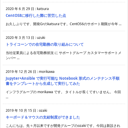
2020 年 6 月 29 日
:
katsura
CentOS8に移行した際に苦労した点
お久しぶりです、開発Grのkatsuraです。CentOS6のサポート期限が今年 ...
2020 年 3 月 13 日
:
uzuki
トライコーンでの在宅勤務の取り組みについて
当社従業員による在宅勤務状況 に サポートグループ カスタマーサポートメ
ンバー ...
2019 年 12 月 26 日
:
morikawa
Jupyter+Ansible で実行可能な Notebook 形式のメンテナンス手順
書をテンプレートから生成して実行してみた
インフラグループの morikawa です。 タイトルが長くてすいません。 今回
...
2019 年 10 月 15 日
:
ozaki
キーボード＆マウスの支給制度ができました
こんにちは。先々月以来ですが開発グループのozakiです。今回は新設され