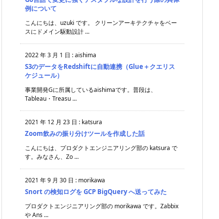
例について
こんにちは、uzuki です。 クリーンアーキテクチャをベー
スにドメイン駆動設計 ...
2022 年 3 月 1 日
:
aishima
S3のデータをRedshiftに自動連携（Glue＋クエリス
ケジュール）
事業開発Gに所属しているaishimaです。普段は、
Tableau・Treasu ...
2021 年 12 月 23 日
:
katsura
Zoom飲みの振り分けツールを作成した話
こんにちは、プロダクトエンジニアリング部の katsura で
す。みなさん、Zo ...
2021 年 9 月 30 日
:
morikawa
Snort の検知ログを GCP BigQuery へ送ってみた
プロダクトエンジニアリング部の morikawa です。Zabbix
や Ans ...