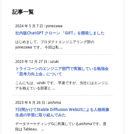
記事一覧
2024 年 5 月 7 日
:
yonezawa
社内版ChatGPT クローン 「GiFT」を開発しました
はじめまして。プロダクトエンジニアリング部の
yonezawa です。 今回は私 ...
2023 年 12 月 27 日
:
uzuki
トライコーンのエンジニア部門で実施している勉強会
「思考力向上会」について
こんにちは、uzuki です。 早速ですが、当社にはエンジニ
アを抱えている部署と ...
2023 年 6 月 26 日
:
aishima
7日間かけてStable Diffusion WebUIによる人物画像
生成の学習に取り組んでみた
データマーケティングGに所属しているaishimaです。普
段は Tableau、 ...