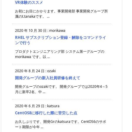
VR体験のススメ
お初にお目にかかります。事業開発部 事業開発グループ所
属のt.tanakaです。 ...
2020 年 10 月 30 日
:
morikawa
RHEL サブスクリプション登録・解除をコマンドライ
ンで行う
プロダクトエンジニアリング部 システム第一グループの
morikawa です。以 ...
2020 年 8 月 24 日
:
ozaki
開発グループの新入社員研修を終えて
開発グループのozakiです。 開発グループでは2020年4～5
月に新卒2名、中 ...
2020 年 6 月 29 日
:
katsura
CentOS8に移行した際に苦労した点
お久しぶりです、開発Grのkatsuraです。CentOS6のサポ
ート期限が今年 ...