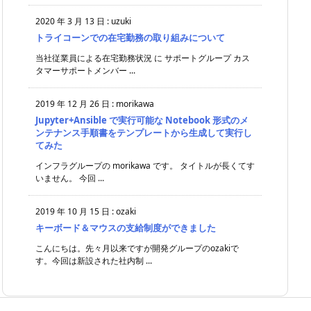
2020 年 3 月 13 日
:
uzuki
トライコーンでの在宅勤務の取り組みについて
当社従業員による在宅勤務状況 に サポートグループ カス
タマーサポートメンバー ...
2019 年 12 月 26 日
:
morikawa
Jupyter+Ansible で実行可能な Notebook 形式のメ
ンテナンス手順書をテンプレートから生成して実行し
てみた
インフラグループの morikawa です。 タイトルが長くてす
いません。 今回 ...
2019 年 10 月 15 日
:
ozaki
キーボード＆マウスの支給制度ができました
こんにちは。先々月以来ですが開発グループのozakiで
す。今回は新設された社内制 ...