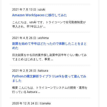
2021 年 7 月 13 日
:
uzuki
Amazon WorkSpaces に移行してみた
こんにちは、uzuki です。トライコーンで在宅勤務制度が
導入され、早1年以上が ...
2021 年 4 月 26 日
:
aishima
副業を始めて半年ほどたったので体験したことをまと
めた
目次副業をやる目的案件探し副業申請半年ぐらい働いてみ
てまとめ はじめまして、事業 ...
2021 年 2 月 26 日
:
katsura
Pythonの構文解析ライブラリLarkを使って遊んでみ
ました
概要 こんにちは、トライコーンでシステムの開発・運用を
行っている katsura ...
2020 年 12 月 24 日
:
t.tanaka