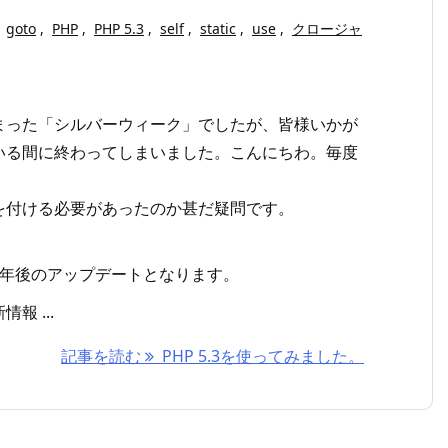
goto
,
PHP
,
PHP 5.3
,
self
,
static
,
use
,
クロージャ
まった「シルバーウィーク」でしたが、皆様いかが
いる間に終わってしまいました。こんにちわ。毎度
を付ける必要があったのか甚だ疑問です。
の約3年後のアップデートとなります。
 ...
記事を読む
PHP 5.3を使ってみました。