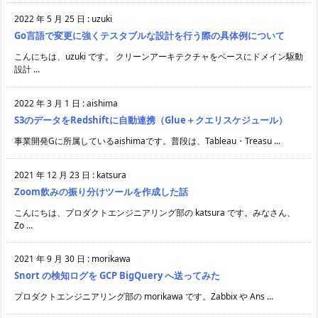
2022 年 5 月 25 日
:
uzuki
Go言語で変更に強くテスタブルな設計を行う際の具体例について
こんにちは、uzuki です。 クリーンアーキテクチャをベースにドメイン駆動
設計 ...
2022 年 3 月 1 日
:
aishima
S3のデータをRedshiftに自動連携（Glue＋クエリスケジュール）
事業開発Gに所属しているaishimaです。普段は、Tableau・Treasu ...
2021 年 12 月 23 日
:
katsura
Zoom飲みの振り分けツールを作成した話
こんにちは、プロダクトエンジニアリング部の katsura です。みなさん、
Zo ...
2021 年 9 月 30 日
:
morikawa
Snort の検知ログを GCP BigQuery へ送ってみた
プロダクトエンジニアリング部の morikawa です。Zabbix や Ans ...