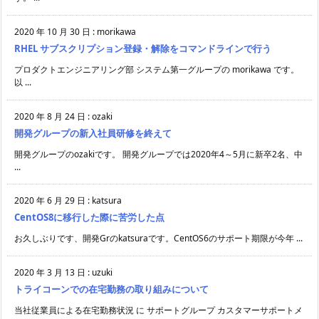
2020 年 10 月 30 日
:
morikawa
RHEL サブスクリプション登録・解除をコマンドラインで行う
プロダクトエンジニアリング部 システム第一グループの morikawa です。
以 ...
2020 年 8 月 24 日
:
ozaki
開発グループの新入社員研修を終えて
開発グループのozakiです。 開発グループでは2020年4～5月に新卒2名、中
...
2020 年 6 月 29 日
:
katsura
CentOS8に移行した際に苦労した点
お久しぶりです、開発Grのkatsuraです。CentOS6のサポート期限が今年 ...
2020 年 3 月 13 日
:
uzuki
トライコーンでの在宅勤務の取り組みについて
当社従業員による在宅勤務状況 に サポートグループ カスタマーサポートメ