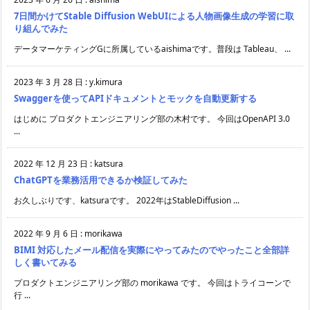
7日間かけてStable Diffusion WebUIによる人物画像生成の学習に取
り組んでみた
データマーケティングGに所属しているaishimaです。普段は Tableau、 ...
2023 年 3 月 28 日
:
y.kimura
Swaggerを使ってAPIドキュメントとモックを自動更新する
はじめに プロダクトエンジニアリング部の木村です。 今回はOpenAPI 3.0
...
2022 年 12 月 23 日
:
katsura
ChatGPTを業務活用できるか検証してみた
お久しぶりです、katsuraです。 2022年はStableDiffusion ...
2022 年 9 月 6 日
:
morikawa
BIMI 対応したメール配信を実際にやってみたのでやったこと全部詳
しく書いてみる
プロダクトエンジニアリング部の morikawa です。 今回はトライコーンで
行 ...