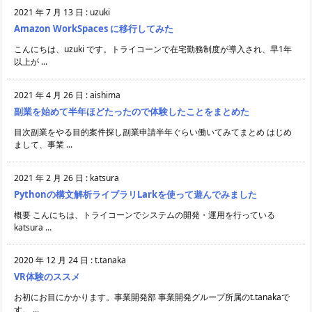
2021 年 7 月 13 日
:
uzuki
Amazon WorkSpaces に移行してみた
こんにちは、uzuki です。トライコーンで在宅勤務制度が導入され、早1年
以上が ...
2021 年 4 月 26 日
:
aishima
副業を始めて半年ほどたったので体験したことをまとめた
目次副業をやる目的案件探し副業申請半年ぐらい働いてみてまとめ はじめ
まして、事業 ...
2021 年 2 月 26 日
:
katsura
Pythonの構文解析ライブラリLarkを使って遊んでみました
概要 こんにちは、トライコーンでシステムの開発・運用を行っている
katsura ...
2020 年 12 月 24 日
:
t.tanaka
VR体験のススメ
お初にお目にかかります。事業開発部 事業開発グループ所属のt.tanakaで
す。 ...