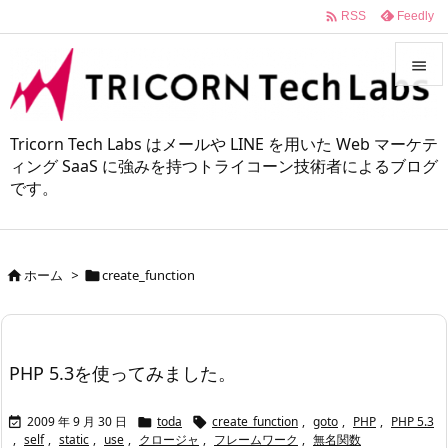

Feedly
RSS


メニュ
Tricorn Tech Labs はメールや LINE を用いた Web マーケテ

ィング SaaS に強みを持つトライコーン技術者によるブログ
です。
サイド

前へ

ホーム
>
create_function


次へ

検索
PHP 5.3を使ってみました。
2009 年 9 月 30 日
toda
create_function
,
goto
,
PHP
,
PHP 5.3



,
self
,
static
,
use
,
クロージャ
,
フレームワーク
,
無名関数