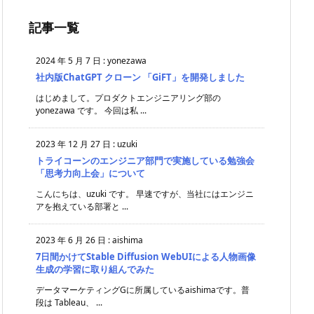
記事一覧
2024 年 5 月 7 日
:
yonezawa
社内版ChatGPT クローン 「GiFT」を開発しました
はじめまして。プロダクトエンジニアリング部の
yonezawa です。 今回は私 ...
2023 年 12 月 27 日
:
uzuki
トライコーンのエンジニア部門で実施している勉強会
「思考力向上会」について
こんにちは、uzuki です。 早速ですが、当社にはエンジニ
アを抱えている部署と ...
2023 年 6 月 26 日
:
aishima
7日間かけてStable Diffusion WebUIによる人物画像
生成の学習に取り組んでみた
データマーケティングGに所属しているaishimaです。普
段は Tableau、 ...