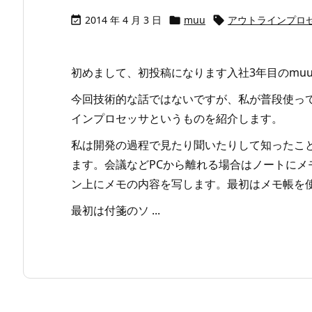
2014 年 4 月 3 日
muu
アウトラインプロ



初めまして、初投稿になります入社3年目のmu
今回技術的な話ではないですが、私が普段使っ
インプロセッサというものを紹介します。
私は開発の過程で見たり聞いたりして知ったこ
ます。会議などPCから離れる場合はノートに
ン上にメモの内容を写します。最初はメモ帳を
最初は付箋のソ ...