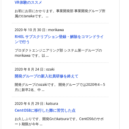
VR体験のススメ
お初にお目にかかります。事業開発部 事業開発グループ所
属のt.tanakaです。 ...
2020 年 10 月 30 日
:
morikawa
RHEL サブスクリプション登録・解除をコマンドライ
ンで行う
プロダクトエンジニアリング部 システム第一グループの
morikawa です。以 ...
2020 年 8 月 24 日
:
ozaki
開発グループの新入社員研修を終えて
開発グループのozakiです。 開発グループでは2020年4～5
月に新卒2名、中 ...
2020 年 6 月 29 日
:
katsura
CentOS8に移行した際に苦労した点
お久しぶりです、開発Grのkatsuraです。CentOS6のサポ
ート期限が今年 ...