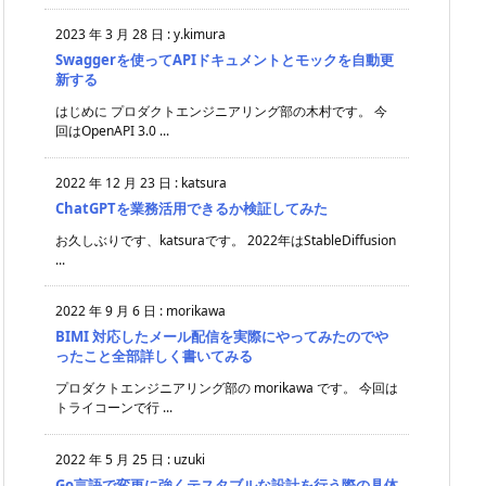
2023 年 3 月 28 日
:
y.kimura
Swaggerを使ってAPIドキュメントとモックを自動更
新する
はじめに プロダクトエンジニアリング部の木村です。 今
回はOpenAPI 3.0 ...
2022 年 12 月 23 日
:
katsura
ChatGPTを業務活用できるか検証してみた
お久しぶりです、katsuraです。 2022年はStableDiffusion
...
2022 年 9 月 6 日
:
morikawa
BIMI 対応したメール配信を実際にやってみたのでや
ったこと全部詳しく書いてみる
プロダクトエンジニアリング部の morikawa です。 今回は
トライコーンで行 ...
2022 年 5 月 25 日
:
uzuki
Go言語で変更に強くテスタブルな設計を行う際の具体