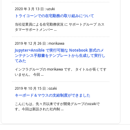
2020 年 3 月 13 日
:
uzuki
トライコーンでの在宅勤務の取り組みについて
当社従業員による在宅勤務状況 に サポートグループ カス
タマーサポートメンバー ...
2019 年 12 月 26 日
:
morikawa
Jupyter+Ansible で実行可能な Notebook 形式のメ
ンテナンス手順書をテンプレートから生成して実行し
てみた
インフラグループの morikawa です。 タイトルが長くてす
いません。 今回 ...
2019 年 10 月 15 日
:
ozaki
キーボード＆マウスの支給制度ができました
こんにちは。先々月以来ですが開発グループのozakiで
す。今回は新設された社内制 ...