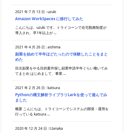
2021 年 7 月 13 日
:
uzuki
Amazon WorkSpaces に移行してみた
こんにちは、uzuki です。トライコーンで在宅勤務制度が
導入され、早1年以上が ...
2021 年 4 月 26 日
:
aishima
副業を始めて半年ほどたったので体験したことをまと
めた
目次副業をやる目的案件探し副業申請半年ぐらい働いてみ
てまとめ はじめまして、事業 ...
2021 年 2 月 26 日
:
katsura
Pythonの構文解析ライブラリLarkを使って遊んでみ
ました
概要 こんにちは、トライコーンでシステムの開発・運用を
行っている katsura ...
2020 年 12 月 24 日
:
t.tanaka