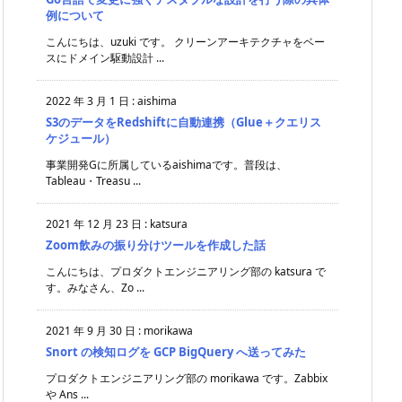
例について
こんにちは、uzuki です。 クリーンアーキテクチャをベー
スにドメイン駆動設計 ...
2022 年 3 月 1 日
:
aishima
S3のデータをRedshiftに自動連携（Glue＋クエリス
ケジュール）
事業開発Gに所属しているaishimaです。普段は、
Tableau・Treasu ...
2021 年 12 月 23 日
:
katsura
Zoom飲みの振り分けツールを作成した話
こんにちは、プロダクトエンジニアリング部の katsura で
す。みなさん、Zo ...
2021 年 9 月 30 日
:
morikawa
Snort の検知ログを GCP BigQuery へ送ってみた
プロダクトエンジニアリング部の morikawa です。Zabbix
や Ans ...