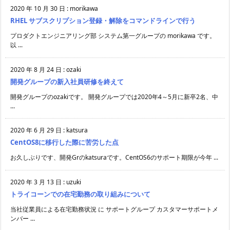
2020 年 10 月 30 日
:
morikawa
RHEL サブスクリプション登録・解除をコマンドラインで行う
プロダクトエンジニアリング部 システム第一グループの morikawa です。
以 ...
2020 年 8 月 24 日
:
ozaki
開発グループの新入社員研修を終えて
開発グループのozakiです。 開発グループでは2020年4～5月に新卒2名、中
...
2020 年 6 月 29 日
:
katsura
CentOS8に移行した際に苦労した点
お久しぶりです、開発Grのkatsuraです。CentOS6のサポート期限が今年 ...
2020 年 3 月 13 日
:
uzuki
トライコーンでの在宅勤務の取り組みについて
当社従業員による在宅勤務状況 に サポートグループ カスタマーサポートメ
ンバー ...