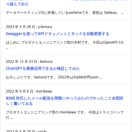
り組んでみた
データマーケティングGに所属しているaishimaです。普段は Tableau、 ...
2023 年 3 月 28 日
:
y.kimura
Swaggerを使ってAPIドキュメントとモックを自動更新する
はじめに プロダクトエンジニアリング部の木村です。 今回はOpenAPI 3.0
...
2022 年 12 月 23 日
:
katsura
ChatGPTを業務活用できるか検証してみた
お久しぶりです、katsuraです。 2022年はStableDiffusion ...
2022 年 9 月 6 日
:
morikawa
BIMI 対応したメール配信を実際にやってみたのでやったこと全部詳
しく書いてみる
プロダクトエンジニアリング部の morikawa です。 今回はトライコーンで
行 ...
2022 年 5 月 25 日
:
uzuki