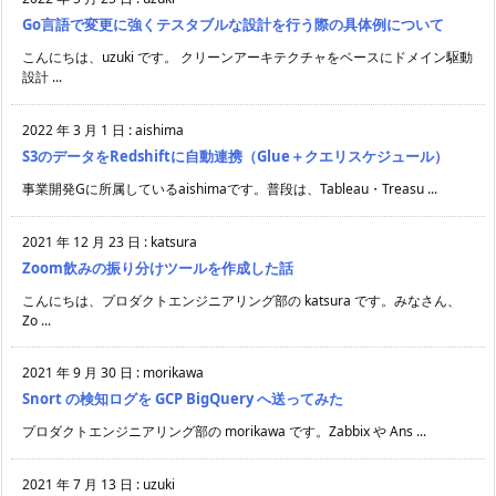
Go言語で変更に強くテスタブルな設計を行う際の具体例について
こんにちは、uzuki です。 クリーンアーキテクチャをベースにドメイン駆動
設計 ...
2022 年 3 月 1 日
:
aishima
S3のデータをRedshiftに自動連携（Glue＋クエリスケジュール）
事業開発Gに所属しているaishimaです。普段は、Tableau・Treasu ...
2021 年 12 月 23 日
:
katsura
Zoom飲みの振り分けツールを作成した話
こんにちは、プロダクトエンジニアリング部の katsura です。みなさん、
Zo ...
2021 年 9 月 30 日
:
morikawa
Snort の検知ログを GCP BigQuery へ送ってみた
プロダクトエンジニアリング部の morikawa です。Zabbix や Ans ...
2021 年 7 月 13 日
:
uzuki