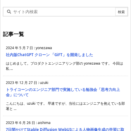
記事一覧
2024 年 5 月 7 日
:
yonezawa
社内版ChatGPT クローン 「GiFT」を開発しました
はじめまして。プロダクトエンジニアリング部の yonezawa です。 今回は
私 ...
2023 年 12 月 27 日
:
uzuki
トライコーンのエンジニア部門で実施している勉強会「思考力向上
会」について
こんにちは、uzuki です。 早速ですが、当社にはエンジニアを抱えている部
署と ...
2023 年 6 月 26 日
:
aishima
7日間かけてStable Diffusion WebUIによる人物画像生成の学習に取