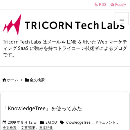

Feedly
RSS


メニュ
Tricorn Tech Labs はメールや LINE を用いた Web マーケテ

ィング SaaS に強みを持つトライコーン技術者によるブログ
です。
サイド

前へ

ホーム
>
全文検索


次へ

検索
「KnowledgeTree」を使ってみた
2009 年 8 月 12 日
SATOO
KnowledgeTree
,
ドキュメント
,



全文検索
,
文書管理
,
日本語化