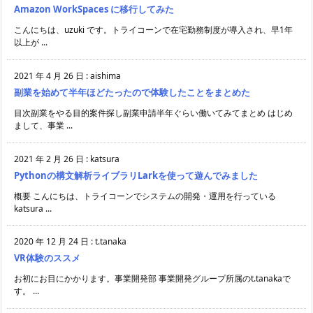
Amazon WorkSpaces に移行してみた
こんにちは、uzuki です。トライコーンで在宅勤務制度が導入され、早1年
以上が ...
2021 年 4 月 26 日
:
aishima
副業を始めて半年ほどたったので体験したことをまとめた
目次副業をやる目的案件探し副業申請半年ぐらい働いてみてまとめ はじめ
まして、事業 ...
2021 年 2 月 26 日
:
katsura
Pythonの構文解析ライブラリLarkを使って遊んでみました
概要 こんにちは、トライコーンでシステムの開発・運用を行っている
katsura ...
2020 年 12 月 24 日
:
t.tanaka
VR体験のススメ
お初にお目にかかります。事業開発部 事業開発グループ所属のt.tanakaで
す。 ...