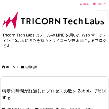

Feedly
RSS


メニュ
Tricorn Tech Labs はメールや LINE を用いた Web マーケテ

ィング SaaS に強みを持つトライコーン技術者によるブログ
です。
サイド

前へ

ホーム
>
経過時間


次へ

検索
特定の時間が経過したプロセスの数を Zabbix で監視
する