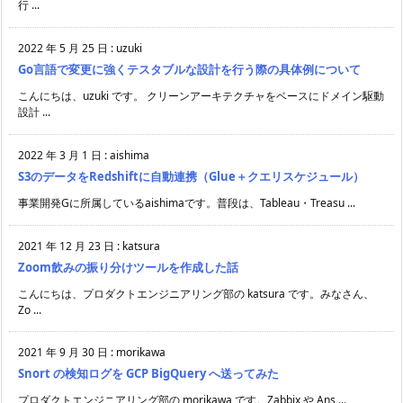
行 ...
2022 年 5 月 25 日
:
uzuki
Go言語で変更に強くテスタブルな設計を行う際の具体例について
こんにちは、uzuki です。 クリーンアーキテクチャをベースにドメイン駆動
設計 ...
2022 年 3 月 1 日
:
aishima
S3のデータをRedshiftに自動連携（Glue＋クエリスケジュール）
事業開発Gに所属しているaishimaです。普段は、Tableau・Treasu ...
2021 年 12 月 23 日
:
katsura
Zoom飲みの振り分けツールを作成した話
こんにちは、プロダクトエンジニアリング部の katsura です。みなさん、
Zo ...
2021 年 9 月 30 日
:
morikawa
Snort の検知ログを GCP BigQuery へ送ってみた
プロダクトエンジニアリング部の morikawa です。Zabbix や Ans ...