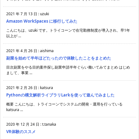
2021 年 7 月 13 日
:
uzuki
Amazon WorkSpaces に移行してみた
こんにちは、uzuki です。トライコーンで在宅勤務制度が導入され、早1年
以上が ...
2021 年 4 月 26 日
:
aishima
副業を始めて半年ほどたったので体験したことをまとめた
目次副業をやる目的案件探し副業申請半年ぐらい働いてみてまとめ はじめ
まして、事業 ...
2021 年 2 月 26 日
:
katsura
Pythonの構文解析ライブラリLarkを使って遊んでみました
概要 こんにちは、トライコーンでシステムの開発・運用を行っている
katsura ...
2020 年 12 月 24 日
:
t.tanaka
VR体験のススメ