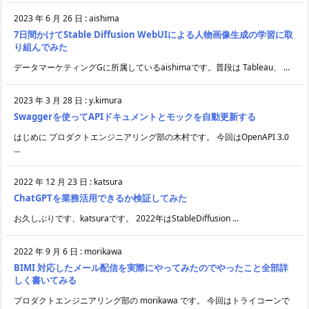
2023 年 6 月 26 日
:
aishima
7日間かけてStable Diffusion WebUIによる人物画像生成の学習に取
り組んでみた
データマーケティングGに所属しているaishimaです。普段は Tableau、 ...
2023 年 3 月 28 日
:
y.kimura
Swaggerを使ってAPIドキュメントとモックを自動更新する
はじめに プロダクトエンジニアリング部の木村です。 今回はOpenAPI 3.0
...
2022 年 12 月 23 日
:
katsura
ChatGPTを業務活用できるか検証してみた
お久しぶりです、katsuraです。 2022年はStableDiffusion ...
2022 年 9 月 6 日
:
morikawa
BIMI 対応したメール配信を実際にやってみたのでやったこと全部詳
しく書いてみる
プロダクトエンジニアリング部の morikawa です。 今回はトライコーンで