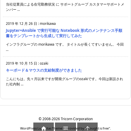
当社従業員による在宅勤務状況 に サポートグループ カスタマーサポートメ
ンバー ...
2019 年 12 月 26 日
:
morikawa
Jupyter+Ansible で実行可能な Notebook 形式のメンテナンス手順
書をテンプレートから生成して実行してみた
インフラグループの morikawa です。 タイトルが長くてすいません。 今回
...
2019 年 10 月 15 日
:
ozaki
キーボード＆マウスの支給制度ができました
こんにちは。先々月以来ですが開発グループのozakiです。今回は新設され
た社内制 ...
©
2008
-2026
Tricorn Corporation



WordPress Luxeritas Theme is provided by "
Thought is free
".