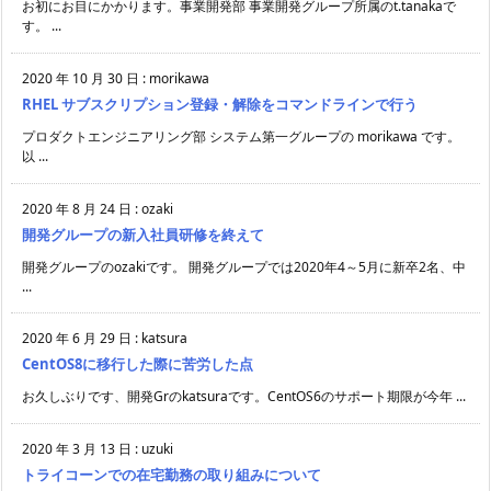
お初にお目にかかります。事業開発部 事業開発グループ所属のt.tanakaで
す。 ...
2020 年 10 月 30 日
:
morikawa
RHEL サブスクリプション登録・解除をコマンドラインで行う
プロダクトエンジニアリング部 システム第一グループの morikawa です。
以 ...
2020 年 8 月 24 日
:
ozaki
開発グループの新入社員研修を終えて
開発グループのozakiです。 開発グループでは2020年4～5月に新卒2名、中
...
2020 年 6 月 29 日
:
katsura
CentOS8に移行した際に苦労した点
お久しぶりです、開発Grのkatsuraです。CentOS6のサポート期限が今年 ...
2020 年 3 月 13 日
:
uzuki
トライコーンでの在宅勤務の取り組みについて