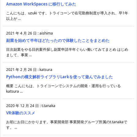
Amazon WorkSpaces に移行してみた
こんにちは、uzuki です。トライコーンで在宅勤務制度が導入され、早1年
以上が ...
2021 年 4 月 26 日
:
aishima
副業を始めて半年ほどたったので体験したことをまとめた
目次副業をやる目的案件探し副業申請半年ぐらい働いてみてまとめ はじめ
まして、事業 ...
2021 年 2 月 26 日
:
katsura
Pythonの構文解析ライブラリLarkを使って遊んでみました
概要 こんにちは、トライコーンでシステムの開発・運用を行っている
katsura ...
2020 年 12 月 24 日
:
t.tanaka
VR体験のススメ
お初にお目にかかります。事業開発部 事業開発グループ所属のt.tanakaで
す。 ...