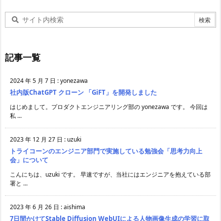
記事一覧
2024 年 5 月 7 日
:
yonezawa
社内版ChatGPT クローン 「GiFT」を開発しました
はじめまして。プロダクトエンジニアリング部の yonezawa です。 今回は
私 ...
2023 年 12 月 27 日
:
uzuki
トライコーンのエンジニア部門で実施している勉強会「思考力向上
会」について
こんにちは、uzuki です。 早速ですが、当社にはエンジニアを抱えている部
署と ...
2023 年 6 月 26 日
:
aishima
7日間かけてStable Diffusion WebUIによる人物画像生成の学習に取