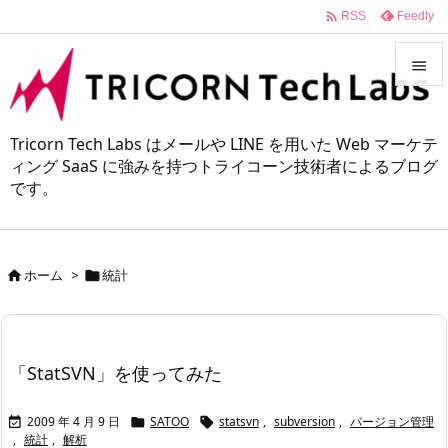

Feedly
RSS


メニュ
Tricorn Tech Labs はメールや LINE を用いた Web マーケテ

ィング SaaS に強みを持つトライコーン技術者によるブログ
です。
サイド

前へ

ホーム
>
統計


次へ

検索
「StatSVN」を使ってみた
2009 年 4 月 9 日
SATOO
statsvn
,
subversion
,
バージョン管理



,
統計
,
解析