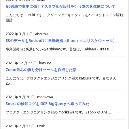
Go言語で変更に強くテスタブルな設計を行う際の具体例について
こんにちは、uzuki です。 クリーンアーキテクチャをベースにドメイン駆動
設計 ...
2022 年 3 月 1 日
:
aishima
S3のデータをRedshiftに自動連携（Glue＋クエリスケジュール）
事業開発Gに所属しているaishimaです。普段は、Tableau・Treasu ...
2021 年 12 月 23 日
:
katsura
Zoom飲みの振り分けツールを作成した話
こんにちは、プロダクトエンジニアリング部の katsura です。みなさん、
Zo ...
2021 年 9 月 30 日
:
morikawa
Snort の検知ログを GCP BigQuery へ送ってみた
プロダクトエンジニアリング部の morikawa です。Zabbix や Ans ...
2021 年 7 月 13 日
:
uzuki