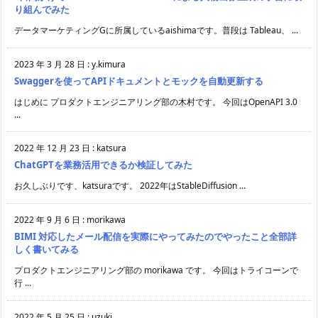
り組んでみた
データマーケティングGに所属しているaishimaです。普段は Tableau、 ...
2023 年 3 月 28 日
:
y.kimura
Swaggerを使ってAPIドキュメントとモックを自動更新する
はじめに プロダクトエンジニアリング部の木村です。 今回はOpenAPI 3.0
...
2022 年 12 月 23 日
:
katsura
ChatGPTを業務活用できるか検証してみた
お久しぶりです、katsuraです。 2022年はStableDiffusion ...
2022 年 9 月 6 日
:
morikawa
BIMI 対応したメール配信を実際にやってみたのでやったこと全部詳
しく書いてみる
プロダクトエンジニアリング部の morikawa です。 今回はトライコーンで
行 ...
2022 年 5 月 25 日
:
uzuki