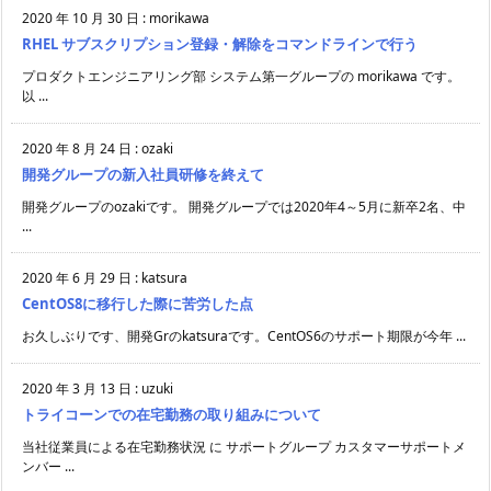
2020 年 10 月 30 日
:
morikawa
RHEL サブスクリプション登録・解除をコマンドラインで行う
プロダクトエンジニアリング部 システム第一グループの morikawa です。
以 ...
2020 年 8 月 24 日
:
ozaki
開発グループの新入社員研修を終えて
開発グループのozakiです。 開発グループでは2020年4～5月に新卒2名、中
...
2020 年 6 月 29 日
:
katsura
CentOS8に移行した際に苦労した点
お久しぶりです、開発Grのkatsuraです。CentOS6のサポート期限が今年 ...
2020 年 3 月 13 日
:
uzuki
トライコーンでの在宅勤務の取り組みについて
当社従業員による在宅勤務状況 に サポートグループ カスタマーサポートメ
ンバー ...