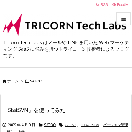

Feedly
RSS


メニュ
Tricorn Tech Labs はメールや LINE を用いた Web マーケテ

ィング SaaS に強みを持つトライコーン技術者によるブログ
です。
サイド

前へ

ホーム
>
SATOO


次へ

検索
「StatSVN」を使ってみた
2009 年 4 月 9 日
SATOO
statsvn
,
subversion
,
バージョン管理



,
統計
,
解析