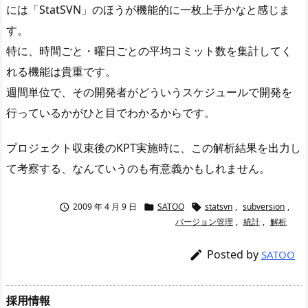
には「StatSVN」のほうが機能的に一枚上手かなと感じま
す。
特に、時間ごと・曜日ごとの平均コミット数を集計してく
れる機能は貴重です。
週間単位で、その開発者がどういうスケジュールで開発を
行っているかがひと目でわかるからです。
プロジェクト収束後のKPT実施時に、この解析結果を出力し
て考察する、なんていうのも有意義かもしれません。
2009 年 4 月 9 日
SATOO
statsvn
,
subversion
,



バージョン管理
,
統計
,
解析
Posted by

SATOO
採用情報