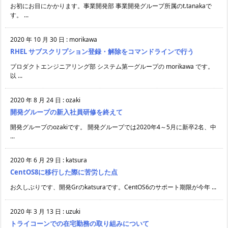
お初にお目にかかります。事業開発部 事業開発グループ所属のt.tanakaで
す。 ...
2020 年 10 月 30 日
:
morikawa
RHEL サブスクリプション登録・解除をコマンドラインで行う
プロダクトエンジニアリング部 システム第一グループの morikawa です。
以 ...
2020 年 8 月 24 日
:
ozaki
開発グループの新入社員研修を終えて
開発グループのozakiです。 開発グループでは2020年4～5月に新卒2名、中
...
2020 年 6 月 29 日
:
katsura
CentOS8に移行した際に苦労した点
お久しぶりです、開発Grのkatsuraです。CentOS6のサポート期限が今年 ...
2020 年 3 月 13 日
:
uzuki
トライコーンでの在宅勤務の取り組みについて