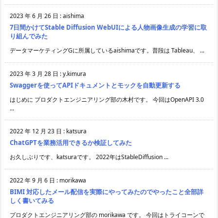
2023 年 6 月 26 日
:
aishima
7日間かけてStable Diffusion WebUIによる人物画像生成の学習に取
り組んでみた
データマーケティングGに所属しているaishimaです。普段は Tableau、 ...
2023 年 3 月 28 日
:
y.kimura
Swaggerを使ってAPIドキュメントとモックを自動更新する
はじめに プロダクトエンジニアリング部の木村です。 今回はOpenAPI 3.0
...
2022 年 12 月 23 日
:
katsura
ChatGPTを業務活用できるか検証してみた
お久しぶりです、katsuraです。 2022年はStableDiffusion ...
2022 年 9 月 6 日
:
morikawa
BIMI 対応したメール配信を実際にやってみたのでやったこと全部詳
しく書いてみる
プロダクトエンジニアリング部の morikawa です。 今回はトライコーンで