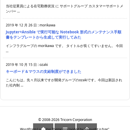
当社従業員による在宅勤務状況 に サポートグループ カスタマーサポートメ
ンバー ...
2019 年 12 月 26 日
:
morikawa
Jupyter+Ansible で実行可能な Notebook 形式のメンテナンス手順
書をテンプレートから生成して実行してみた
インフラグループの morikawa です。 タイトルが長くてすいません。 今回
...
2019 年 10 月 15 日
:
ozaki
キーボード＆マウスの支給制度ができました
こんにちは。先々月以来ですが開発グループのozakiです。今回は新設され
た社内制 ...
©
2008
-2026
Tricorn Corporation



WordPress Luxeritas Theme is provided by "
Thought is free
".