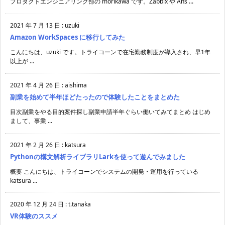
プロダクトエンジニアリング部の morikawa です。Zabbix や Ans ...
2021 年 7 月 13 日
:
uzuki
Amazon WorkSpaces に移行してみた
こんにちは、uzuki です。トライコーンで在宅勤務制度が導入され、早1年
以上が ...
2021 年 4 月 26 日
:
aishima
副業を始めて半年ほどたったので体験したことをまとめた
目次副業をやる目的案件探し副業申請半年ぐらい働いてみてまとめ はじめ
まして、事業 ...
2021 年 2 月 26 日
:
katsura
Pythonの構文解析ライブラリLarkを使って遊んでみました
概要 こんにちは、トライコーンでシステムの開発・運用を行っている
katsura ...
2020 年 12 月 24 日
:
t.tanaka
VR体験のススメ