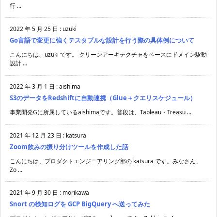
行 ...
2022 年 5 月 25 日
:
uzuki
Go言語で変更に強くテスタブルな設計を行う際の具体例について
こんにちは、uzuki です。 クリーンアーキテクチャをベースにドメイン駆動
設計 ...
2022 年 3 月 1 日
:
aishima
S3のデータをRedshiftに自動連携（Glue＋クエリスケジュール）
事業開発Gに所属しているaishimaです。普段は、Tableau・Treasu ...
2021 年 12 月 23 日
:
katsura
Zoom飲みの振り分けツールを作成した話
こんにちは、プロダクトエンジニアリング部の katsura です。みなさん、
Zo ...
2021 年 9 月 30 日
:
morikawa
Snort の検知ログを GCP BigQuery へ送ってみた