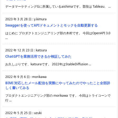
データマーケティングGに所属しているaishimaです。普段は Tableau、 ...
2023 年 3 月 28 日
:
y.kimura
Swaggerを使ってAPIドキュメントとモックを自動更新する
はじめに プロダクトエンジニアリング部の木村です。 今回はOpenAPI 3.0
...
2022 年 12 月 23 日
:
katsura
ChatGPTを業務活用できるか検証してみた
お久しぶりです、katsuraです。 2022年はStableDiffusion ...
2022 年 9 月 6 日
:
morikawa
BIMI 対応したメール配信を実際にやってみたのでやったこと全部詳
しく書いてみる
プロダクトエンジニアリング部の morikawa です。 今回はトライコーンで
行 ...
2022 年 5 月 25 日
:
uzuki