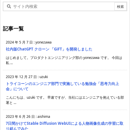
記事一覧
2024 年 5 月 7 日
:
yonezawa
社内版ChatGPT クローン 「GiFT」を開発しました
はじめまして。プロダクトエンジニアリング部の yonezawa です。 今回は
私 ...
2023 年 12 月 27 日
:
uzuki
トライコーンのエンジニア部門で実施している勉強会「思考力向上
会」について
こんにちは、uzuki です。 早速ですが、当社にはエンジニアを抱えている部
署と ...
2023 年 6 月 26 日
:
aishima
7日間かけてStable Diffusion WebUIによる人物画像生成の学習に取
り組んでみた