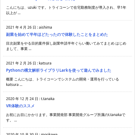
こんにちは、uzuki です。トライコーンで在宅勤務制度が導入され、早1年
以上が ...
2021 年 4 月 26 日
:
aishima
副業を始めて半年ほどたったので体験したことをまとめた
目次副業をやる目的案件探し副業申請半年ぐらい働いてみてまとめ はじめ
まして、事業 ...
2021 年 2 月 26 日
:
katsura
Pythonの構文解析ライブラリLarkを使って遊んでみました
概要 こんにちは、トライコーンでシステムの開発・運用を行っている
katsura ...
2020 年 12 月 24 日
:
t.tanaka
VR体験のススメ
お初にお目にかかります。事業開発部 事業開発グループ所属のt.tanakaで
す。 ...
2020 年 10 月 30 日
:
morikawa