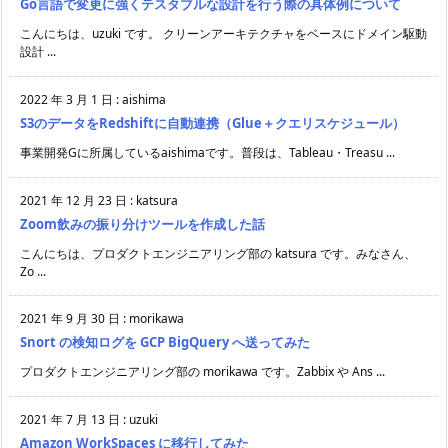
Go言語で変更に強くテスタブルな設計を行う際の具体例について
こんにちは、uzuki です。 クリーンアーキテクチャをベースにドメイン駆動
設計 ...
2022 年 3 月 1 日
:
aishima
S3のデータをRedshiftに自動連携（Glue＋クエリスケジュール）
事業開発Gに所属しているaishimaです。普段は、Tableau・Treasu ...
2021 年 12 月 23 日
:
katsura
Zoom飲みの振り分けツールを作成した話
こんにちは、プロダクトエンジニアリング部の katsura です。みなさん、
Zo ...
2021 年 9 月 30 日
:
morikawa
Snort の検知ログを GCP BigQuery へ送ってみた
プロダクトエンジニアリング部の morikawa です。Zabbix や Ans ...
2021 年 7 月 13 日
:
uzuki
Amazon WorkSpaces に移行してみた