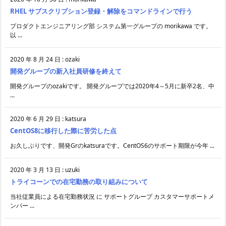
RHEL サブスクリプション登録・解除をコマンドラインで行う
プロダクトエンジニアリング部 システム第一グループの morikawa です。
以 ...
2020 年 8 月 24 日
:
ozaki
開発グループの新入社員研修を終えて
開発グループのozakiです。 開発グループでは2020年4～5月に新卒2名、中
...
2020 年 6 月 29 日
:
katsura
CentOS8に移行した際に苦労した点
お久しぶりです、開発Grのkatsuraです。CentOS6のサポート期限が今年 ...
2020 年 3 月 13 日
:
uzuki
トライコーンでの在宅勤務の取り組みについて
当社従業員による在宅勤務状況 に サポートグループ カスタマーサポートメ
ンバー ...