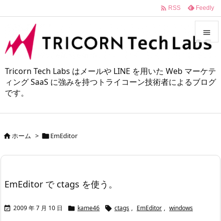

Feedly
RSS


メニュ
Tricorn Tech Labs はメールや LINE を用いた Web マーケテ

ィング SaaS に強みを持つトライコーン技術者によるブログ
です。
サイド

前へ

ホーム
>
EmEditor


次へ

検索
EmEditor で ctags を使う。
2009 年 7 月 10 日
kame46
ctags
,
EmEditor
,
windows


