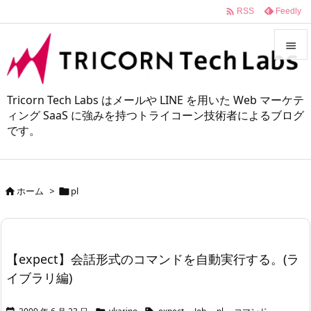

Feedly
RSS


メニュ
Tricorn Tech Labs はメールや LINE を用いた Web マーケテ

ィング SaaS に強みを持つトライコーン技術者によるブログ
です。
サイド

前へ

ホーム
>
pl


次へ

検索
【expect】会話形式のコマンドを自動実行する。(ラ
イブラリ編)