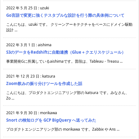
2022 年 5 月 25 日
:
uzuki
Go言語で変更に強くテスタブルな設計を行う際の具体例について
こんにちは、uzuki です。 クリーンアーキテクチャをベースにドメイン駆動
設計 ...
2022 年 3 月 1 日
:
aishima
S3のデータをRedshiftに自動連携（Glue＋クエリスケジュール）
事業開発Gに所属しているaishimaです。普段は、Tableau・Treasu ...
2021 年 12 月 23 日
:
katsura
Zoom飲みの振り分けツールを作成した話
こんにちは、プロダクトエンジニアリング部の katsura です。みなさん、
Zo ...
2021 年 9 月 30 日
:
morikawa
Snort の検知ログを GCP BigQuery へ送ってみた
プロダクトエンジニアリング部の morikawa です。Zabbix や Ans ...