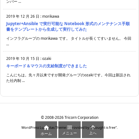
ンバー ...
2019 年 12 月 26 日
:
morikawa
Jupyter+Ansible で実行可能な Notebook 形式のメンテナンス手順
書をテンプレートから生成して実行してみた
インフラグループの morikawa です。 タイトルが長くてすいません。 今回
...
2019 年 10 月 15 日
:
ozaki
キーボード＆マウスの支給制度ができました
こんにちは。先々月以来ですが開発グループのozakiです。今回は新設され
た社内制 ...
©
2008
-2026
Tricorn Corporation



WordPress Luxeritas Theme is provided by "
Thought is free
".
メニュー
上へ
ホーム