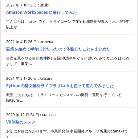
2021 年 7 月 13 日
:
uzuki
Amazon WorkSpaces に移行してみた
こんにちは、uzuki です。トライコーンで在宅勤務制度が導入され、早1年
以上が ...
2021 年 4 月 26 日
:
aishima
副業を始めて半年ほどたったので体験したことをまとめた
目次副業をやる目的案件探し副業申請半年ぐらい働いてみてまとめ はじめ
まして、事業 ...
2021 年 2 月 26 日
:
katsura
Pythonの構文解析ライブラリLarkを使って遊んでみました
概要 こんにちは、トライコーンでシステムの開発・運用を行っている
katsura ...
2020 年 12 月 24 日
:
t.tanaka
VR体験のススメ
お初にお目にかかります。事業開発部 事業開発グループ所属のt.tanakaで
す。 ...