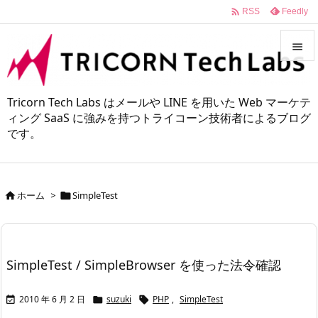

Feedly
RSS


メニュ
Tricorn Tech Labs はメールや LINE を用いた Web マーケテ

ィング SaaS に強みを持つトライコーン技術者によるブログ
です。
サイド

前へ

ホーム
>
SimpleTest


次へ

検索
SimpleTest / SimpleBrowser を使った法令確認
2010 年 6 月 2 日
suzuki
PHP
,
SimpleTest


