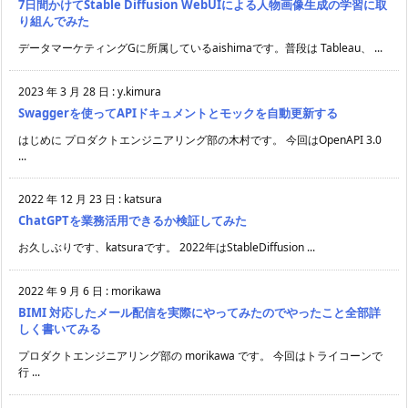
7日間かけてStable Diffusion WebUIによる人物画像生成の学習に取
り組んでみた
データマーケティングGに所属しているaishimaです。普段は Tableau、 ...
2023 年 3 月 28 日
:
y.kimura
Swaggerを使ってAPIドキュメントとモックを自動更新する
はじめに プロダクトエンジニアリング部の木村です。 今回はOpenAPI 3.0
...
2022 年 12 月 23 日
:
katsura
ChatGPTを業務活用できるか検証してみた
お久しぶりです、katsuraです。 2022年はStableDiffusion ...
2022 年 9 月 6 日
:
morikawa
BIMI 対応したメール配信を実際にやってみたのでやったこと全部詳
しく書いてみる
プロダクトエンジニアリング部の morikawa です。 今回はトライコーンで
行 ...