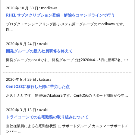
2020 年 10 月 30 日
:
morikawa
RHEL サブスクリプション登録・解除をコマンドラインで行う
プロダクトエンジニアリング部 システム第一グループの morikawa です。
以 ...
2020 年 8 月 24 日
:
ozaki
開発グループの新入社員研修を終えて
開発グループのozakiです。 開発グループでは2020年4～5月に新卒2名、中
...
2020 年 6 月 29 日
:
katsura
CentOS8に移行した際に苦労した点
お久しぶりです、開発Grのkatsuraです。CentOS6のサポート期限が今年 ...
2020 年 3 月 13 日
:
uzuki
トライコーンでの在宅勤務の取り組みについて
当社従業員による在宅勤務状況 に サポートグループ カスタマーサポートメ
ンバー ...