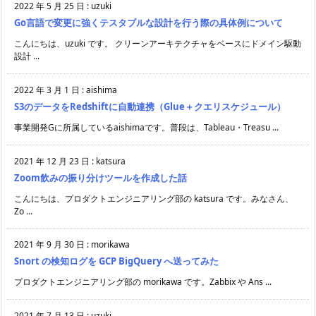
2022 年 5 月 25 日
:
uzuki
Go言語で変更に強くテスタブルな設計を行う際の具体例について
こんにちは、uzuki です。 クリーンアーキテクチャをベースにドメイン駆動
設計 ...
2022 年 3 月 1 日
:
aishima
S3のデータをRedshiftに自動連携（Glue＋クエリスケジュール）
事業開発Gに所属しているaishimaです。普段は、Tableau・Treasu ...
2021 年 12 月 23 日
:
katsura
Zoom飲みの振り分けツールを作成した話
こんにちは、プロダクトエンジニアリング部の katsura です。みなさん、
Zo ...
2021 年 9 月 30 日
:
morikawa
Snort の検知ログを GCP BigQuery へ送ってみた
プロダクトエンジニアリング部の morikawa です。Zabbix や Ans ...
2021 年 7 月 13 日
:
uzuki