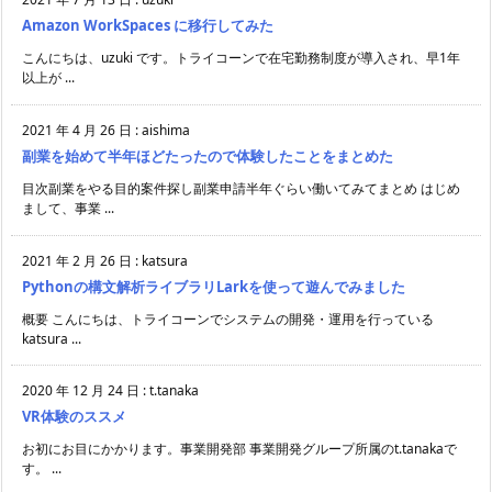
Amazon WorkSpaces に移行してみた
こんにちは、uzuki です。トライコーンで在宅勤務制度が導入され、早1年
以上が ...
2021 年 4 月 26 日
:
aishima
副業を始めて半年ほどたったので体験したことをまとめた
目次副業をやる目的案件探し副業申請半年ぐらい働いてみてまとめ はじめ
まして、事業 ...
2021 年 2 月 26 日
:
katsura
Pythonの構文解析ライブラリLarkを使って遊んでみました
概要 こんにちは、トライコーンでシステムの開発・運用を行っている
katsura ...
2020 年 12 月 24 日
:
t.tanaka
VR体験のススメ
お初にお目にかかります。事業開発部 事業開発グループ所属のt.tanakaで
す。 ...