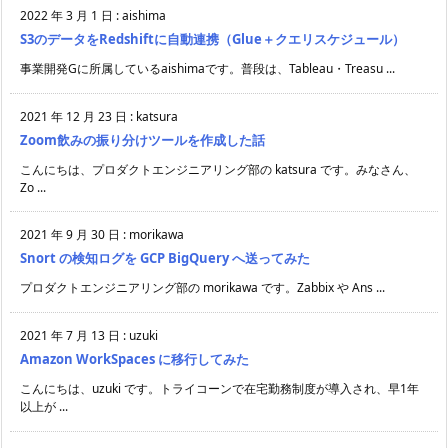
2022 年 3 月 1 日
:
aishima
S3のデータをRedshiftに自動連携（Glue＋クエリスケジュール）
事業開発Gに所属しているaishimaです。普段は、Tableau・Treasu ...
2021 年 12 月 23 日
:
katsura
Zoom飲みの振り分けツールを作成した話
こんにちは、プロダクトエンジニアリング部の katsura です。みなさん、
Zo ...
2021 年 9 月 30 日
:
morikawa
Snort の検知ログを GCP BigQuery へ送ってみた
プロダクトエンジニアリング部の morikawa です。Zabbix や Ans ...
2021 年 7 月 13 日
:
uzuki
Amazon WorkSpaces に移行してみた
こんにちは、uzuki です。トライコーンで在宅勤務制度が導入され、早1年
以上が ...