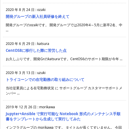
2020 年 8 月 24 日
:
ozaki
開発グループの新入社員研修を終えて
開発グループのozakiです。 開発グループでは2020年4～5月に新卒2名、中
...
2020 年 6 月 29 日
:
katsura
CentOS8に移行した際に苦労した点
お久しぶりです、開発Grのkatsuraです。CentOS6のサポート期限が今年 ...
2020 年 3 月 13 日
:
uzuki
トライコーンでの在宅勤務の取り組みについて
当社従業員による在宅勤務状況 に サポートグループ カスタマーサポートメ
ンバー ...
2019 年 12 月 26 日
:
morikawa
Jupyter+Ansible で実行可能な Notebook 形式のメンテナンス手順
書をテンプレートから生成して実行してみた
インフラグループの morikawa です。 タイトルが長くてすいません。 今回