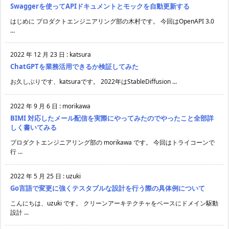
Swaggerを使ってAPIドキュメントとモックを自動更新する
はじめに プロダクトエンジニアリング部の木村です。 今回はOpenAPI 3.0
...
2022 年 12 月 23 日
:
katsura
ChatGPTを業務活用できるか検証してみた
お久しぶりです、katsuraです。 2022年はStableDiffusion ...
2022 年 9 月 6 日
:
morikawa
BIMI 対応したメール配信を実際にやってみたのでやったこと全部詳
しく書いてみる
プロダクトエンジニアリング部の morikawa です。 今回はトライコーンで
行 ...
2022 年 5 月 25 日
:
uzuki
Go言語で変更に強くテスタブルな設計を行う際の具体例について
こんにちは、uzuki です。 クリーンアーキテクチャをベースにドメイン駆動
設計 ...