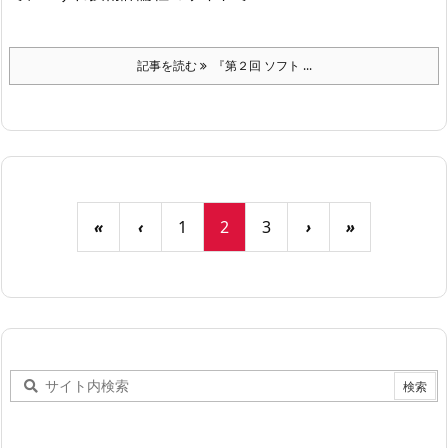
記事を読む
『第２回 ソフト ...
«
‹
1
2
3
›
»