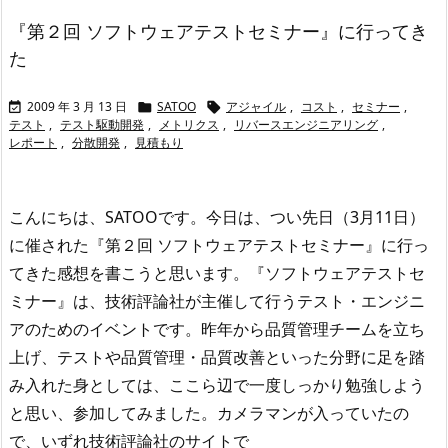
『第２回 ソフトウェアテストセミナー』に行ってき
た
2009 年 3 月 13 日
SATOO
アジャイル
,
コスト
,
セミナー
,



テスト
,
テスト駆動開発
,
メトリクス
,
リバースエンジニアリング
,
レポート
,
分散開発
,
見積もり
こんにちは、SATOOです。
今日は、つい先日（3月11日）
に催された『第２回 ソフトウェアテストセミナー』に行っ
てきた感想を書こうと思います。
『ソフトウェアテストセ
ミナー』は、技術評論社が主催して行うテスト・エンジニ
アのためのイベントです。
昨年から品質管理チームを立ち
上げ、テストや品質管理・品質改善といった分野に足を踏
み入れた身としては、ここら辺で一度しっかり勉強しよう
と思い、参加してみました。
カメラマンが入っていたの
で、いずれ技術評論社のサイトで