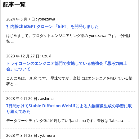
記事一覧
2024 年 5 月 7 日
:
yonezawa
社内版ChatGPT クローン 「GiFT」を開発しました
はじめまして。プロダクトエンジニアリング部の yonezawa です。 今回は
私 ...
2023 年 12 月 27 日
:
uzuki
トライコーンのエンジニア部門で実施している勉強会「思考力向上
会」について
こんにちは、uzuki です。 早速ですが、当社にはエンジニアを抱えている部
署と ...
2023 年 6 月 26 日
:
aishima
7日間かけてStable Diffusion WebUIによる人物画像生成の学習に取
り組んでみた
データマーケティングGに所属しているaishimaです。普段は Tableau、 ...
2023 年 3 月 28 日
:
y.kimura