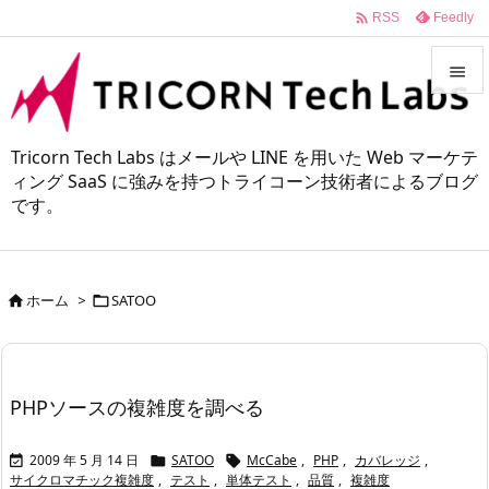

Feedly
RSS


メニュ
Tricorn Tech Labs はメールや LINE を用いた Web マーケテ

ィング SaaS に強みを持つトライコーン技術者によるブログ
です。
サイド

前へ

ホーム
>
SATOO


次へ

検索
PHPソースの複雑度を調べる
2009 年 5 月 14 日
SATOO
McCabe
,
PHP
,
カバレッジ
,



サイクロマチック複雑度
,
テスト
,
単体テスト
,
品質
,
複雑度