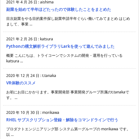
2021 年 4 月 26 日
:
aishima
副業を始めて半年ほどたったので体験したことをまとめた
目次副業をやる目的案件探し副業申請半年ぐらい働いてみてまとめ はじめ
まして、事業 ...
2021 年 2 月 26 日
:
katsura
Pythonの構文解析ライブラリLarkを使って遊んでみました
概要 こんにちは、トライコーンでシステムの開発・運用を行っている
katsura ...
2020 年 12 月 24 日
:
t.tanaka
VR体験のススメ
お初にお目にかかります。事業開発部 事業開発グループ所属のt.tanakaで
す。 ...
2020 年 10 月 30 日
:
morikawa
RHEL サブスクリプション登録・解除をコマンドラインで行う
プロダクトエンジニアリング部 システム第一グループの morikawa です。
以 ...