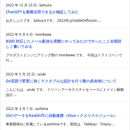
2022 年 12 月 23 日
:
katsura
ChatGPTを業務活用できるか検証してみた
お久しぶりです、katsuraです。 2022年はStableDiffusion ...
2022 年 9 月 6 日
:
morikawa
BIMI 対応したメール配信を実際にやってみたのでやったこと全部詳
しく書いてみる
プロダクトエンジニアリング部の morikawa です。 今回はトライコーンで
行 ...
2022 年 5 月 25 日
:
uzuki
Go言語で変更に強くテスタブルな設計を行う際の具体例について
こんにちは、uzuki です。 クリーンアーキテクチャをベースにドメイン駆動
設計 ...
2022 年 3 月 1 日
:
aishima
S3のデータをRedshiftに自動連携（Glue＋クエリスケジュール）
事業開発Gに所属しているaishimaです。普段は、Tableau・Treasu ...