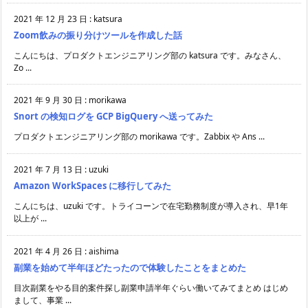
2021 年 12 月 23 日
:
katsura
Zoom飲みの振り分けツールを作成した話
こんにちは、プロダクトエンジニアリング部の katsura です。みなさん、
Zo ...
2021 年 9 月 30 日
:
morikawa
Snort の検知ログを GCP BigQuery へ送ってみた
プロダクトエンジニアリング部の morikawa です。Zabbix や Ans ...
2021 年 7 月 13 日
:
uzuki
Amazon WorkSpaces に移行してみた
こんにちは、uzuki です。トライコーンで在宅勤務制度が導入され、早1年
以上が ...
2021 年 4 月 26 日
:
aishima
副業を始めて半年ほどたったので体験したことをまとめた
目次副業をやる目的案件探し副業申請半年ぐらい働いてみてまとめ はじめ
まして、事業 ...