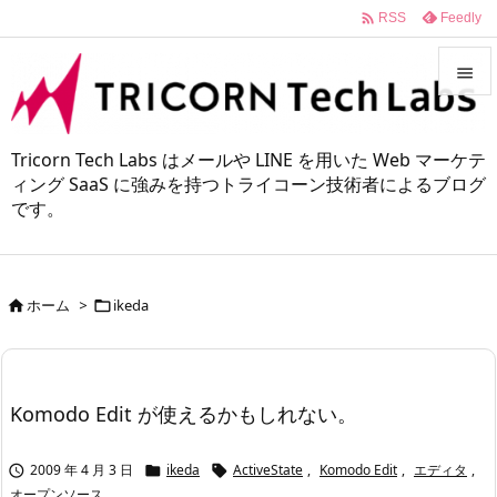

Feedly
RSS


メニュ
Tricorn Tech Labs はメールや LINE を用いた Web マーケテ

ィング SaaS に強みを持つトライコーン技術者によるブログ
です。
サイド

前へ

ホーム
>
ikeda


次へ

検索
Komodo Edit が使えるかもしれない。
2009 年 4 月 3 日
ikeda
ActiveState
,
Komodo Edit
,
エディタ
,



オープンソース