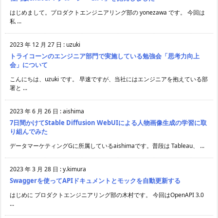
はじめまして。プロダクトエンジニアリング部の yonezawa です。 今回は
私 ...
2023 年 12 月 27 日
:
uzuki
トライコーンのエンジニア部門で実施している勉強会「思考力向上
会」について
こんにちは、uzuki です。 早速ですが、当社にはエンジニアを抱えている部
署と ...
2023 年 6 月 26 日
:
aishima
7日間かけてStable Diffusion WebUIによる人物画像生成の学習に取
り組んでみた
データマーケティングGに所属しているaishimaです。普段は Tableau、 ...
2023 年 3 月 28 日
:
y.kimura
Swaggerを使ってAPIドキュメントとモックを自動更新する
はじめに プロダクトエンジニアリング部の木村です。 今回はOpenAPI 3.0
...