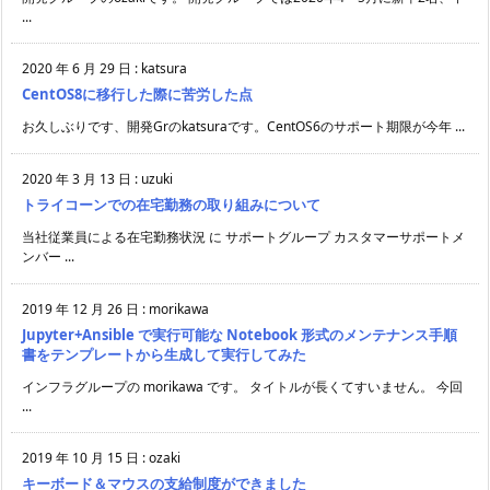
...
2020 年 6 月 29 日
:
katsura
CentOS8に移行した際に苦労した点
お久しぶりです、開発Grのkatsuraです。CentOS6のサポート期限が今年 ...
2020 年 3 月 13 日
:
uzuki
トライコーンでの在宅勤務の取り組みについて
当社従業員による在宅勤務状況 に サポートグループ カスタマーサポートメ
ンバー ...
2019 年 12 月 26 日
:
morikawa
Jupyter+Ansible で実行可能な Notebook 形式のメンテナンス手順
書をテンプレートから生成して実行してみた
インフラグループの morikawa です。 タイトルが長くてすいません。 今回
...
2019 年 10 月 15 日
:
ozaki
キーボード＆マウスの支給制度ができました