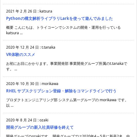
2021 年 2 月 26 日
:
katsura
Pythonの構文解析ライブラリLarkを使って遊んでみました
概要 こんにちは、トライコーンでシステムの開発・運用を行っている
katsura ...
2020 年 12 月 24 日
:
t.tanaka
VR体験のススメ
お初にお目にかかります。事業開発部 事業開発グループ所属のt.tanakaで
す。 ...
2020 年 10 月 30 日
:
morikawa
RHEL サブスクリプション登録・解除をコマンドラインで行う
プロダクトエンジニアリング部 システム第一グループの morikawa です。
以 ...
2020 年 8 月 24 日
:
ozaki
開発グループの新入社員研修を終えて
開発グループのozakiです。 開発グループでは2020年4～5月に新卒2名、中