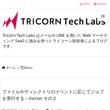

Feedly
RSS


メニュ
Tricorn Tech Labs はメールや LINE を用いた Web マーケテ

ィング SaaS に強みを持つトライコーン技術者によるブログ
です。
サイド

前へ

ホーム
>
kicco


次へ

検索
ファイルやディレクトリのイベントに応じてジョブ
を実行する – incron その２