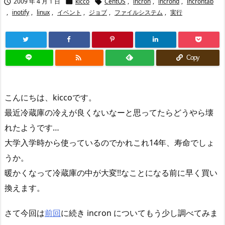
2009 年 4 月 1 日
kicco
CentOS
,
incron
,
incrond
,
incrontab



,
inotify
,
linux
,
イベント
,
ジョブ
,
ファイルシステム
,
実行

Copy
こんにちは、kiccoです。
最近冷蔵庫の冷えが良くないなーと思ってたらどうやら壊
れたようです…
大学入学時から使っているのでかれこれ14年、寿命でしょ
うか。
暖かくなって冷蔵庫の中が大変!!なことになる前に早く買い
換えます。
さて今回は
前回
に続き incron についてもう少し調べてみま