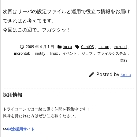
次回はサーバの設定ファイルと運用で役立つ情報をお届け
できればと考えてます。
今回はこの辺で。フガグクッ!!
2009 年 4 月 1 日
kicco
CentOS
,
incron
,
incrond
,



incrontab
,
inotify
,
linux
,
イベント
,
ジョブ
,
ファイルシステム
,
実行
Posted by

kicco
採用情報
トライコーンでは一緒に働く仲間を募集中です！
興味を持たれた方はぜひご応募ください。
>>
中途採用サイト