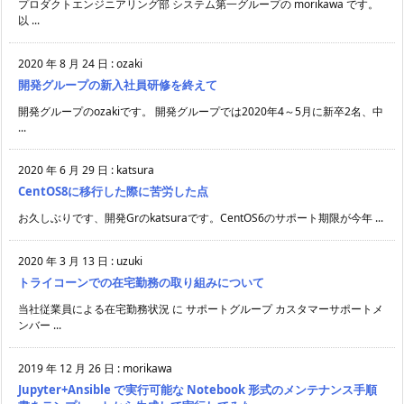
プロダクトエンジニアリング部 システム第一グループの morikawa です。
以 ...
2020 年 8 月 24 日
:
ozaki
開発グループの新入社員研修を終えて
開発グループのozakiです。 開発グループでは2020年4～5月に新卒2名、中
...
2020 年 6 月 29 日
:
katsura
CentOS8に移行した際に苦労した点
お久しぶりです、開発Grのkatsuraです。CentOS6のサポート期限が今年 ...
2020 年 3 月 13 日
:
uzuki
トライコーンでの在宅勤務の取り組みについて
当社従業員による在宅勤務状況 に サポートグループ カスタマーサポートメ
ンバー ...
2019 年 12 月 26 日
:
morikawa
Jupyter+Ansible で実行可能な Notebook 形式のメンテナンス手順