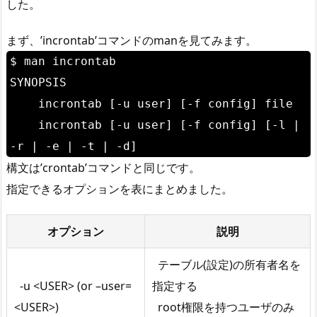
した。
まず、’incrontab’コマンドのmanを見てみます。
$ man incrontab
SYNOPSIS
incrontab [-u user] [-f config] file
incrontab [-u user] [-f config] [-l |
-r | -e | -t | -d]
構文は’crontab’コマンドと同じです。
指定できるオプションを表にまとめました。
オプション
説明
テーブル(設定)の所有者名を
-u <USER> (or –user=
指定する
<USER>)
root権限を持つユーザのみ