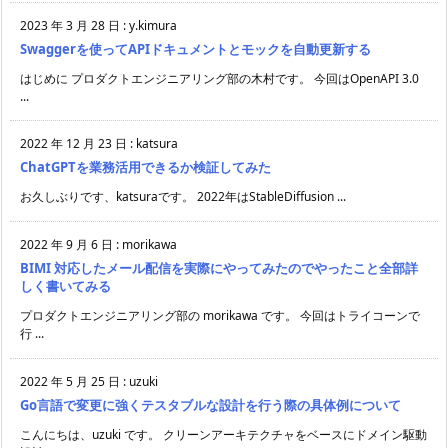
2023 年 3 月 28 日
:
y.kimura
Swaggerを使ってAPIドキュメントとモックを自動更新する
はじめに プロダクトエンジニアリング部の木村です。 今回はOpenAPI 3.0
...
2022 年 12 月 23 日
:
katsura
ChatGPTを業務活用できるか検証してみた
お久しぶりです、katsuraです。 2022年はStableDiffusion ...
2022 年 9 月 6 日
:
morikawa
BIMI 対応したメール配信を実際にやってみたのでやったこと全部詳
しく書いてみる
プロダクトエンジニアリング部の morikawa です。 今回はトライコーンで
行 ...
2022 年 5 月 25 日
:
uzuki
Go言語で変更に強くテスタブルな設計を行う際の具体例について
こんにちは、uzuki です。 クリーンアーキテクチャをベースにドメイン駆動