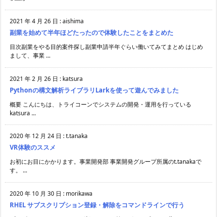
2021 年 4 月 26 日
:
aishima
副業を始めて半年ほどたったので体験したことをまとめた
目次副業をやる目的案件探し副業申請半年ぐらい働いてみてまとめ はじめ
まして、事業 ...
2021 年 2 月 26 日
:
katsura
Pythonの構文解析ライブラリLarkを使って遊んでみました
概要 こんにちは、トライコーンでシステムの開発・運用を行っている
katsura ...
2020 年 12 月 24 日
:
t.tanaka
VR体験のススメ
お初にお目にかかります。事業開発部 事業開発グループ所属のt.tanakaで
す。 ...
2020 年 10 月 30 日
:
morikawa
RHEL サブスクリプション登録・解除をコマンドラインで行う