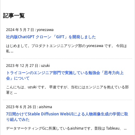
記事一覧
2024 年 5 月 7 日
:
yonezawa
社内版ChatGPT クローン 「GiFT」を開発しました
はじめまして。プロダクトエンジニアリング部の yonezawa です。 今回は
私 ...
2023 年 12 月 27 日
:
uzuki
トライコーンのエンジニア部門で実施している勉強会「思考力向上
会」について
こんにちは、uzuki です。 早速ですが、当社にはエンジニアを抱えている部
署と ...
2023 年 6 月 26 日
:
aishima
7日間かけてStable Diffusion WebUIによる人物画像生成の学習に取
り組んでみた
データマーケティングGに所属しているaishimaです。普段は Tableau、 ...