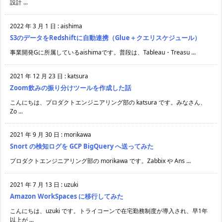
設計 ...
2022 年 3 月 1 日
:
aishima
S3のデータをRedshiftに自動連携（Glue＋クエリスケジュール）
事業開発Gに所属しているaishimaです。普段は、Tableau・Treasu ...
2021 年 12 月 23 日
:
katsura
Zoom飲みの振り分けツールを作成した話
こんにちは、プロダクトエンジニアリング部の katsura です。みなさん、
Zo ...
2021 年 9 月 30 日
:
morikawa
Snort の検知ログを GCP BigQuery へ送ってみた
プロダクトエンジニアリング部の morikawa です。Zabbix や Ans ...
2021 年 7 月 13 日
:
uzuki
Amazon WorkSpaces に移行してみた
こんにちは、uzuki です。トライコーンで在宅勤務制度が導入され、早1年
以上が ...