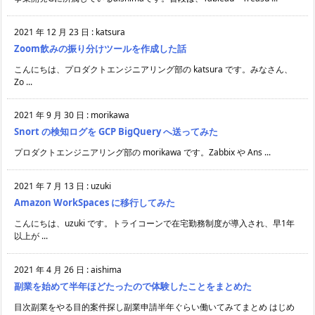
2021 年 12 月 23 日
:
katsura
Zoom飲みの振り分けツールを作成した話
こんにちは、プロダクトエンジニアリング部の katsura です。みなさん、
Zo ...
2021 年 9 月 30 日
:
morikawa
Snort の検知ログを GCP BigQuery へ送ってみた
プロダクトエンジニアリング部の morikawa です。Zabbix や Ans ...
2021 年 7 月 13 日
:
uzuki
Amazon WorkSpaces に移行してみた
こんにちは、uzuki です。トライコーンで在宅勤務制度が導入され、早1年
以上が ...
2021 年 4 月 26 日
:
aishima
副業を始めて半年ほどたったので体験したことをまとめた
目次副業をやる目的案件探し副業申請半年ぐらい働いてみてまとめ はじめ