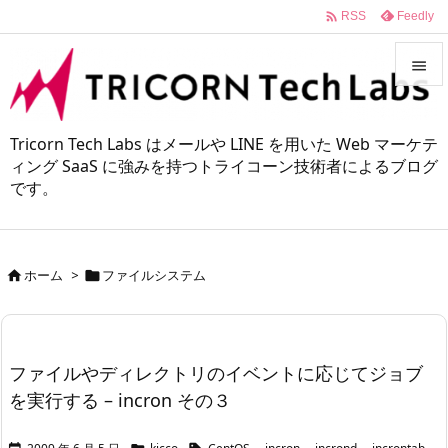

Feedly
RSS


メニュ
Tricorn Tech Labs はメールや LINE を用いた Web マーケテ

ィング SaaS に強みを持つトライコーン技術者によるブログ
です。
サイド

前へ

ホーム
>
ファイルシステム


次へ

検索
ファイルやディレクトリのイベントに応じてジョブ
を実行する – incron その３