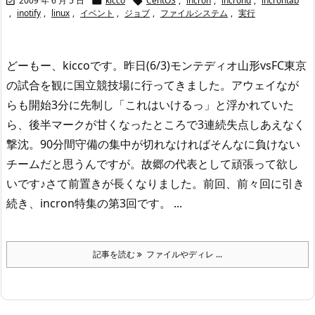
2009 年 6 月 5 日
kicco
CentOS
,
incron
,
incrond
,
incrontab



,
inotify
,
linux
,
イベント
,
ジョブ
,
ファイルシステム
,
実行
どーもー、kiccoです。
昨日(6/3)モンテディオ山形vsFC東京
の試合を観に国立競技場に行ってきました。
アウェイなが
らも開始3分に先制し「これはいけるっ」と浮かれていた
ら、
後半マークが甘くなったところで3連続失点しあえなく
撃沈。
90分間守備の集中が切れなければそんなに負けない
チームだと思うんですが。
故郷の代表として頑張って欲し
いです♪
さて前置きが長くなりました。
前回、前々回に引き
続き、incron特集の第3回です。 ...
記事を読む
ファイルやディレ ...