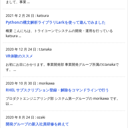
まして、事業 ...
2021 年 2 月 26 日
:
katsura
Pythonの構文解析ライブラリLarkを使って遊んでみました
概要 こんにちは、トライコーンでシステムの開発・運用を行っている
katsura ...
2020 年 12 月 24 日
:
t.tanaka
VR体験のススメ
お初にお目にかかります。事業開発部 事業開発グループ所属のt.tanakaで
す。 ...
2020 年 10 月 30 日
:
morikawa
RHEL サブスクリプション登録・解除をコマンドラインで行う
プロダクトエンジニアリング部 システム第一グループの morikawa です。
以 ...
2020 年 8 月 24 日
:
ozaki
開発グループの新入社員研修を終えて