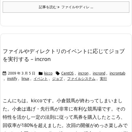
記事を読む
ファイルやディレ ...
ファイルやディレクトリのイベントに応じてジョブ
を実行する – incron
2009 年 3 月 5 日
kicco
CentOS
,
incron
,
incrond
,
incrontab



,
inotify
,
linux
,
イベント
,
ジョブ
,
ファイルシステム
,
実行
こんにちは。kiccoです。
小倉競馬が終わってしまいまし
た。小倉は逃げ・先行馬が非常に有利な競馬場です。
その
特性を活かし一定の法則に従って馬券を購入したところ、
回収率が180%を超えました。
次回の開催がめっさ楽しみで