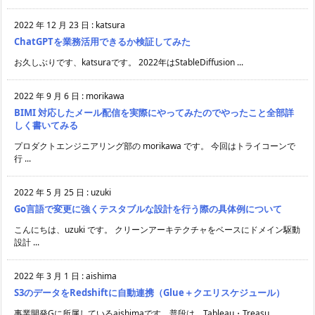
2022 年 12 月 23 日
:
katsura
ChatGPTを業務活用できるか検証してみた
お久しぶりです、katsuraです。 2022年はStableDiffusion ...
2022 年 9 月 6 日
:
morikawa
BIMI 対応したメール配信を実際にやってみたのでやったこと全部詳
しく書いてみる
プロダクトエンジニアリング部の morikawa です。 今回はトライコーンで
行 ...
2022 年 5 月 25 日
:
uzuki
Go言語で変更に強くテスタブルな設計を行う際の具体例について
こんにちは、uzuki です。 クリーンアーキテクチャをベースにドメイン駆動
設計 ...
2022 年 3 月 1 日
:
aishima
S3のデータをRedshiftに自動連携（Glue＋クエリスケジュール）
事業開発Gに所属しているaishimaです。普段は、Tableau・Treasu ...