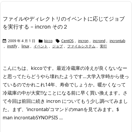
ファイルやディレクトリのイベントに応じてジョブ
を実行する – incron その２
2009 年 4 月 1 日
kicco
CentOS
,
incron
,
incrond
,
incrontab



,
inotify
,
linux
,
イベント
,
ジョブ
,
ファイルシステム
,
実行
こんにちは、kiccoです。
最近冷蔵庫の冷えが良くないなー
と思ってたらどうやら壊れたようです…
大学入学時から使っ
ているのでかれこれ14年、寿命でしょうか。
暖かくなって
冷蔵庫の中が大変!!なことになる前に早く買い換えます。
さ
て今回は前回に続き incron についてもう少し調べてみまし
た。
まず、’incrontab’コマンドのmanを見てみます。
$
man incrontab
SYNOPSIS ...