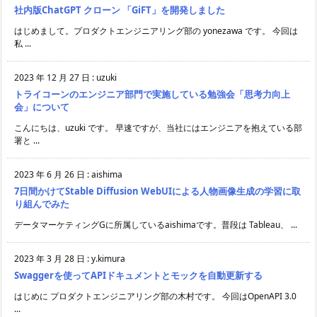
社内版ChatGPT クローン 「GiFT」を開発しました
はじめまして。プロダクトエンジニアリング部の yonezawa です。 今回は
私 ...
2023 年 12 月 27 日
:
uzuki
トライコーンのエンジニア部門で実施している勉強会「思考力向上
会」について
こんにちは、uzuki です。 早速ですが、当社にはエンジニアを抱えている部
署と ...
2023 年 6 月 26 日
:
aishima
7日間かけてStable Diffusion WebUIによる人物画像生成の学習に取
り組んでみた
データマーケティングGに所属しているaishimaです。普段は Tableau、 ...
2023 年 3 月 28 日
:
y.kimura
Swaggerを使ってAPIドキュメントとモックを自動更新する
はじめに プロダクトエンジニアリング部の木村です。 今回はOpenAPI 3.0
...