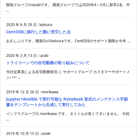
開発グループのozakiです。 開発グループでは2020年4～5月に新卒2名、中
...
2020 年 6 月 29 日
:
katsura
CentOS8に移行した際に苦労した点
お久しぶりです、開発Grのkatsuraです。CentOS6のサポート期限が今年 ...
2020 年 3 月 13 日
:
uzuki
トライコーンでの在宅勤務の取り組みについて
当社従業員による在宅勤務状況 に サポートグループ カスタマーサポートメ
ンバー ...
2019 年 12 月 26 日
:
morikawa
Jupyter+Ansible で実行可能な Notebook 形式のメンテナンス手順
書をテンプレートから生成して実行してみた
インフラグループの morikawa です。 タイトルが長くてすいません。 今回
...
2019 年 10 月 15 日
:
ozaki