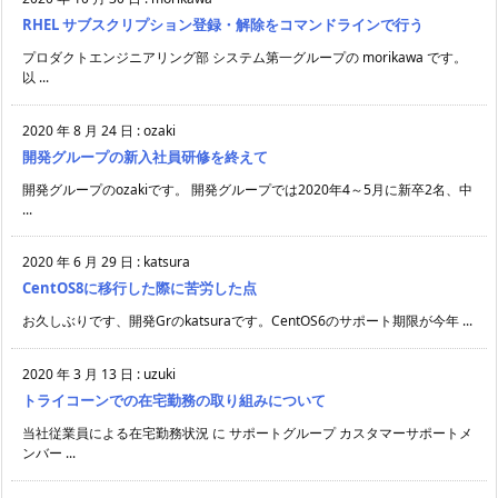
RHEL サブスクリプション登録・解除をコマンドラインで行う
プロダクトエンジニアリング部 システム第一グループの morikawa です。
以 ...
2020 年 8 月 24 日
:
ozaki
開発グループの新入社員研修を終えて
開発グループのozakiです。 開発グループでは2020年4～5月に新卒2名、中
...
2020 年 6 月 29 日
:
katsura
CentOS8に移行した際に苦労した点
お久しぶりです、開発Grのkatsuraです。CentOS6のサポート期限が今年 ...
2020 年 3 月 13 日
:
uzuki
トライコーンでの在宅勤務の取り組みについて
当社従業員による在宅勤務状況 に サポートグループ カスタマーサポートメ
ンバー ...