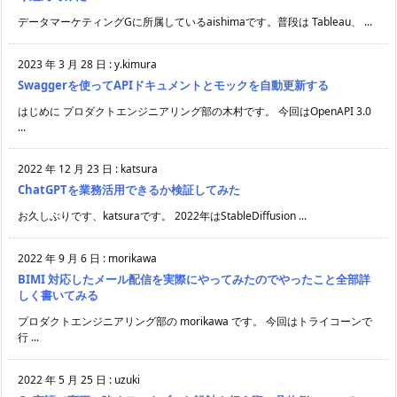
データマーケティングGに所属しているaishimaです。普段は Tableau、 ...
2023 年 3 月 28 日
:
y.kimura
Swaggerを使ってAPIドキュメントとモックを自動更新する
はじめに プロダクトエンジニアリング部の木村です。 今回はOpenAPI 3.0
...
2022 年 12 月 23 日
:
katsura
ChatGPTを業務活用できるか検証してみた
お久しぶりです、katsuraです。 2022年はStableDiffusion ...
2022 年 9 月 6 日
:
morikawa
BIMI 対応したメール配信を実際にやってみたのでやったこと全部詳
しく書いてみる
プロダクトエンジニアリング部の morikawa です。 今回はトライコーンで
行 ...
2022 年 5 月 25 日
:
uzuki