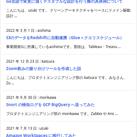
Go言語で変更に強くテスタブルな設計を行う際の具体例について
こんにちは、uzuki です。 クリーンアーキテクチャをベースにドメイン駆動
設計 ...
2022 年 3 月 1 日
:
aishima
S3のデータをRedshiftに自動連携（Glue＋クエリスケジュール）
事業開発Gに所属しているaishimaです。普段は、Tableau・Treasu ...
2021 年 12 月 23 日
:
katsura
Zoom飲みの振り分けツールを作成した話
こんにちは、プロダクトエンジニアリング部の katsura です。みなさん、
Zo ...
2021 年 9 月 30 日
:
morikawa
Snort の検知ログを GCP BigQuery へ送ってみた
プロダクトエンジニアリング部の morikawa です。Zabbix や Ans ...
2021 年 7 月 13 日
:
uzuki
Amazon WorkSpaces に移行してみた