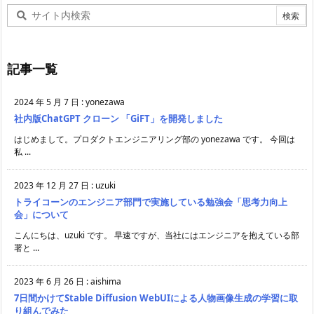
記事一覧
2024 年 5 月 7 日
:
yonezawa
社内版ChatGPT クローン 「GiFT」を開発しました
はじめまして。プロダクトエンジニアリング部の yonezawa です。 今回は
私 ...
2023 年 12 月 27 日
:
uzuki
トライコーンのエンジニア部門で実施している勉強会「思考力向上
会」について
こんにちは、uzuki です。 早速ですが、当社にはエンジニアを抱えている部
署と ...
2023 年 6 月 26 日
:
aishima
7日間かけてStable Diffusion WebUIによる人物画像生成の学習に取
り組んでみた