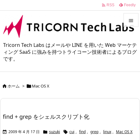

Feedly
RSS


メニュ
Tricorn Tech Labs はメールや LINE を用いた Web マーケテ

ィング SaaS に強みを持つトライコーン技術者によるブログ
です。
サイド

前へ

ホーム
>
Mac OS X


次へ

検索
find + grep をシェルスクリプト化
2009 年 4 月 17 日
suzuki
cui
,
find
,
grep
,
linux
,
Mac OS X


