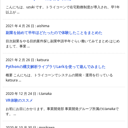
こんにちは、uzuki です。トライコーンで在宅勤務制度が導入され、早1年
以上が ...
2021 年 4 月 26 日
:
aishima
副業を始めて半年ほどたったので体験したことをまとめた
目次副業をやる目的案件探し副業申請半年ぐらい働いてみてまとめ はじめ
まして、事業 ...
2021 年 2 月 26 日
:
katsura
Pythonの構文解析ライブラリLarkを使って遊んでみました
概要 こんにちは、トライコーンでシステムの開発・運用を行っている
katsura ...
2020 年 12 月 24 日
:
t.tanaka
VR体験のススメ
お初にお目にかかります。事業開発部 事業開発グループ所属のt.tanakaで
す。 ...
2020 年 10 月 30 日
:
morikawa