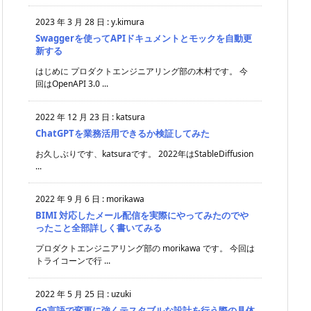
2023 年 3 月 28 日
:
y.kimura
Swaggerを使ってAPIドキュメントとモックを自動更
新する
はじめに プロダクトエンジニアリング部の木村です。 今
回はOpenAPI 3.0 ...
2022 年 12 月 23 日
:
katsura
ChatGPTを業務活用できるか検証してみた
お久しぶりです、katsuraです。 2022年はStableDiffusion
...
2022 年 9 月 6 日
:
morikawa
BIMI 対応したメール配信を実際にやってみたのでや
ったこと全部詳しく書いてみる
プロダクトエンジニアリング部の morikawa です。 今回は
トライコーンで行 ...
2022 年 5 月 25 日
:
uzuki
Go言語で変更に強くテスタブルな設計を行う際の具体