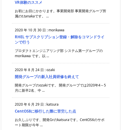
VR体験のススメ
お初にお目にかかります。事業開発部 事業開発グループ所
属のt.tanakaです。 ...
2020 年 10 月 30 日
:
morikawa
RHEL サブスクリプション登録・解除をコマンドライ
ンで行う
プロダクトエンジニアリング部 システム第一グループの
morikawa です。以 ...
2020 年 8 月 24 日
:
ozaki
開発グループの新入社員研修を終えて
開発グループのozakiです。 開発グループでは2020年4～5
月に新卒2名、中 ...
2020 年 6 月 29 日
:
katsura
CentOS8に移行した際に苦労した点
お久しぶりです、開発Grのkatsuraです。CentOS6のサポ
ート期限が今年 ...