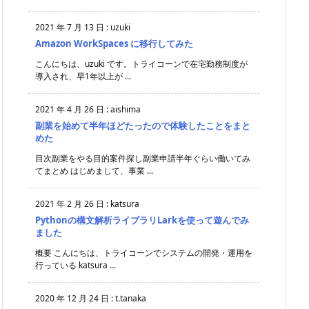
2021 年 7 月 13 日
:
uzuki
Amazon WorkSpaces に移行してみた
こんにちは、uzuki です。トライコーンで在宅勤務制度が
導入され、早1年以上が ...
2021 年 4 月 26 日
:
aishima
副業を始めて半年ほどたったので体験したことをまと
めた
目次副業をやる目的案件探し副業申請半年ぐらい働いてみ
てまとめ はじめまして、事業 ...
2021 年 2 月 26 日
:
katsura
Pythonの構文解析ライブラリLarkを使って遊んでみ
ました
概要 こんにちは、トライコーンでシステムの開発・運用を
行っている katsura ...
2020 年 12 月 24 日
:
t.tanaka