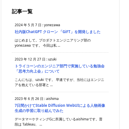
記事一覧
2024 年 5 月 7 日
:
yonezawa
社内版ChatGPT クローン 「GiFT」を開発しました
はじめまして。プロダクトエンジニアリング部の
yonezawa です。 今回は私 ...
2023 年 12 月 27 日
:
uzuki
トライコーンのエンジニア部門で実施している勉強会
「思考力向上会」について
こんにちは、uzuki です。 早速ですが、当社にはエンジニ
アを抱えている部署と ...
2023 年 6 月 26 日
:
aishima
7日間かけてStable Diffusion WebUIによる人物画像
生成の学習に取り組んでみた
データマーケティングGに所属しているaishimaです。普
段は Tableau、 ...