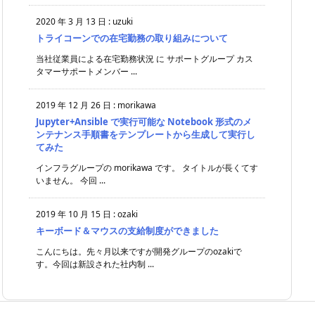
2020 年 3 月 13 日
:
uzuki
トライコーンでの在宅勤務の取り組みについて
当社従業員による在宅勤務状況 に サポートグループ カス
タマーサポートメンバー ...
2019 年 12 月 26 日
:
morikawa
Jupyter+Ansible で実行可能な Notebook 形式のメ
ンテナンス手順書をテンプレートから生成して実行し
てみた
インフラグループの morikawa です。 タイトルが長くてす
いません。 今回 ...
2019 年 10 月 15 日
:
ozaki
キーボード＆マウスの支給制度ができました
こんにちは。先々月以来ですが開発グループのozakiで
す。今回は新設された社内制 ...