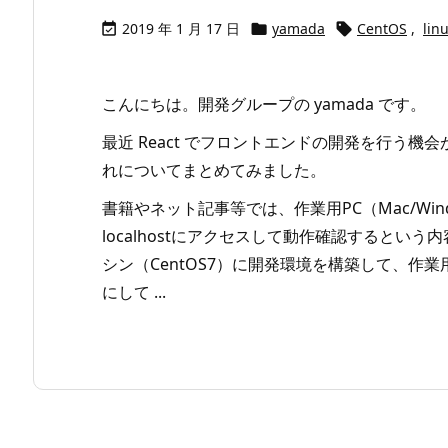
2019 年 1 月 17 日
yamada
CentOS
,
lin



こんにちは。開発グループの yamada です。
最近 React でフロントエンドの開発を行う機会
れについてまとめてみました。
書籍やネット記事等では、作業用PC（Mac/Wi
localhostにアクセスして動作確認するという
シン（CentOS7）に開発環境を構築して、作
にして ...