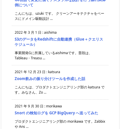
例について
こんにちは、uzuki です。 クリーンアーキテクチャをベー
スにドメイン駆動設計 ...
2022 年 3 月 1 日
:
aishima
S3のデータをRedshiftに自動連携（Glue＋クエリス
ケジュール）
事業開発Gに所属しているaishimaです。普段は、
Tableau・Treasu ...
2021 年 12 月 23 日
:
katsura
Zoom飲みの振り分けツールを作成した話
こんにちは、プロダクトエンジニアリング部の katsura で
す。みなさん、Zo ...
2021 年 9 月 30 日
:
morikawa
Snort の検知ログを GCP BigQuery へ送ってみた
プロダクトエンジニアリング部の morikawa です。Zabbix
や Ans ...