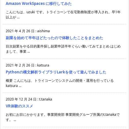
Amazon WorkSpaces に移行してみた
こんにちは、uzuki です。トライコーンで在宅勤務制度が導入され、早1年
以上が ...
2021 年 4 月 26 日
:
aishima
副業を始めて半年ほどたったので体験したことをまとめた
目次副業をやる目的案件探し副業申請半年ぐらい働いてみてまとめ はじめ
まして、事業 ...
2021 年 2 月 26 日
:
katsura
Pythonの構文解析ライブラリLarkを使って遊んでみました
概要 こんにちは、トライコーンでシステムの開発・運用を行っている
katsura ...
2020 年 12 月 24 日
:
t.tanaka
VR体験のススメ
お初にお目にかかります。事業開発部 事業開発グループ所属のt.tanakaで
す。 ...