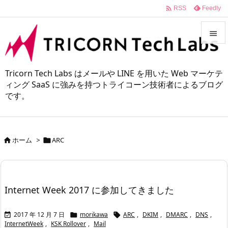

Feedly
RSS


メニュ
Tricorn Tech Labs はメールや LINE を用いた Web マーケテ

ィング SaaS に強みを持つトライコーン技術者によるブログ
です。
サイド

前へ

ホーム
>
ARC


次へ

検索
Internet Week 2017 に参加してきました
2017 年 12 月 7 日
morikawa
ARC
,
DKIM
,
DMARC
,
DNS
,



InternetWeek
,
KSK Rollover
,
Mail