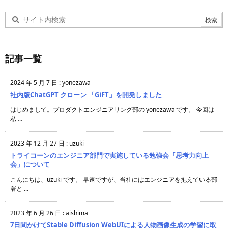
記事一覧
2024 年 5 月 7 日
:
yonezawa
社内版ChatGPT クローン 「GiFT」を開発しました
はじめまして。プロダクトエンジニアリング部の yonezawa です。 今回は
私 ...
2023 年 12 月 27 日
:
uzuki
トライコーンのエンジニア部門で実施している勉強会「思考力向上
会」について
こんにちは、uzuki です。 早速ですが、当社にはエンジニアを抱えている部
署と ...
2023 年 6 月 26 日
:
aishima
7日間かけてStable Diffusion WebUIによる人物画像生成の学習に取