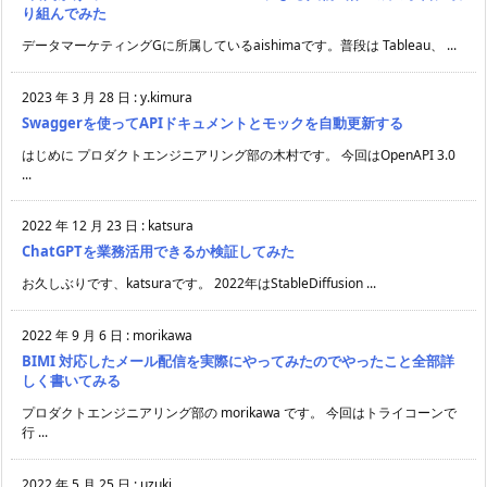
り組んでみた
データマーケティングGに所属しているaishimaです。普段は Tableau、 ...
2023 年 3 月 28 日
:
y.kimura
Swaggerを使ってAPIドキュメントとモックを自動更新する
はじめに プロダクトエンジニアリング部の木村です。 今回はOpenAPI 3.0
...
2022 年 12 月 23 日
:
katsura
ChatGPTを業務活用できるか検証してみた
お久しぶりです、katsuraです。 2022年はStableDiffusion ...
2022 年 9 月 6 日
:
morikawa
BIMI 対応したメール配信を実際にやってみたのでやったこと全部詳
しく書いてみる
プロダクトエンジニアリング部の morikawa です。 今回はトライコーンで
行 ...
2022 年 5 月 25 日
:
uzuki