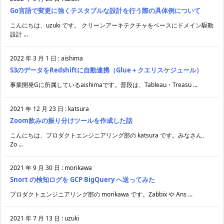
Go言語で変更に強くテスタブルな設計を行う際の具体例について
こんにちは、uzuki です。 クリーンアーキテクチャをベースにドメイン駆動
設計 ...
2022 年 3 月 1 日
:
aishima
S3のデータをRedshiftに自動連携（Glue＋クエリスケジュール）
事業開発Gに所属しているaishimaです。普段は、Tableau・Treasu ...
2021 年 12 月 23 日
:
katsura
Zoom飲みの振り分けツールを作成した話
こんにちは、プロダクトエンジニアリング部の katsura です。みなさん、
Zo ...
2021 年 9 月 30 日
:
morikawa
Snort の検知ログを GCP BigQuery へ送ってみた
プロダクトエンジニアリング部の morikawa です。Zabbix や Ans ...
2021 年 7 月 13 日
:
uzuki