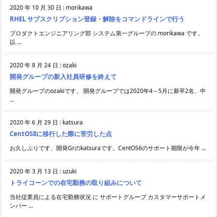
2020 年 10 月 30 日
:
morikawa
RHEL サブスクリプション登録・解除をコマンドラインで行う
プロダクトエンジニアリング部 システム第一グループの morikawa です。
以 ...
2020 年 8 月 24 日
:
ozaki
開発グループの新入社員研修を終えて
開発グループのozakiです。 開発グループでは2020年4～5月に新卒2名、中
...
2020 年 6 月 29 日
:
katsura
CentOS8に移行した際に苦労した点
お久しぶりです、開発Grのkatsuraです。CentOS6のサポート期限が今年 ...
2020 年 3 月 13 日
:
uzuki
トライコーンでの在宅勤務の取り組みについて
当社従業員による在宅勤務状況 に サポートグループ カスタマーサポートメ
ンバー ...