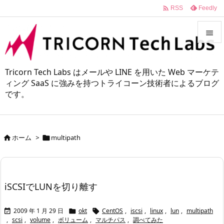

Feedly
RSS


メニュ
Tricorn Tech Labs はメールや LINE を用いた Web マーケテ

ィング SaaS に強みを持つトライコーン技術者によるブログ
です。
サイド

前へ

ホーム
>
multipath


次へ

検索
iSCSIでLUNを切り離す
2009 年 1 月 29 日
okt
CentOS
,
iscsi
,
linux
,
lun
,
multipath



,
scsi
,
volume
,
ボリューム
,
マルチパス
,
調べてみた