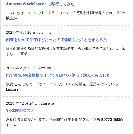
Amazon WorkSpaces に移行してみた
こんにちは、uzuki です。トライコーンで在宅勤務制度が導入され、早1年
以上が ...
2021 年 4 月 26 日
:
aishima
副業を始めて半年ほどたったので体験したことをまとめた
目次副業をやる目的案件探し副業申請半年ぐらい働いてみてまとめ はじめ
まして、事業 ...
2021 年 2 月 26 日
:
katsura
Pythonの構文解析ライブラリLarkを使って遊んでみました
概要 こんにちは、トライコーンでシステムの開発・運用を行っている
katsura ...
2020 年 12 月 24 日
:
t.tanaka
VR体験のススメ
お初にお目にかかります。事業開発部 事業開発グループ所属のt.tanakaで
す。 ...