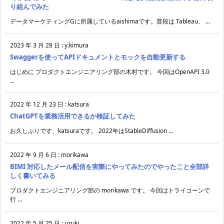
り組んでみた
データマーケティングGに所属しているaishimaです。普段は Tableau、 ...
2023 年 3 月 28 日
:
y.kimura
Swaggerを使ってAPIドキュメントとモックを自動更新する
はじめに プロダクトエンジニアリング部の木村です。 今回はOpenAPI 3.0
...
2022 年 12 月 23 日
:
katsura
ChatGPTを業務活用できるか検証してみた
お久しぶりです、katsuraです。 2022年はStableDiffusion ...
2022 年 9 月 6 日
:
morikawa
BIMI 対応したメール配信を実際にやってみたのでやったこと全部詳
しく書いてみる
プロダクトエンジニアリング部の morikawa です。 今回はトライコーンで
行 ...
2022 年 5 月 25 日
:
uzuki