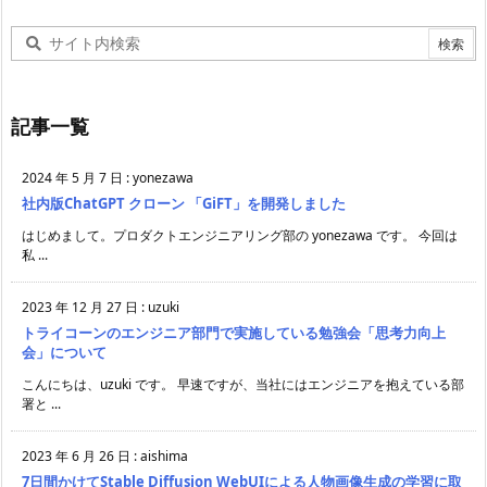
記事一覧
2024 年 5 月 7 日
:
yonezawa
社内版ChatGPT クローン 「GiFT」を開発しました
はじめまして。プロダクトエンジニアリング部の yonezawa です。 今回は
私 ...
2023 年 12 月 27 日
:
uzuki
トライコーンのエンジニア部門で実施している勉強会「思考力向上
会」について
こんにちは、uzuki です。 早速ですが、当社にはエンジニアを抱えている部
署と ...
2023 年 6 月 26 日
:
aishima
7日間かけてStable Diffusion WebUIによる人物画像生成の学習に取