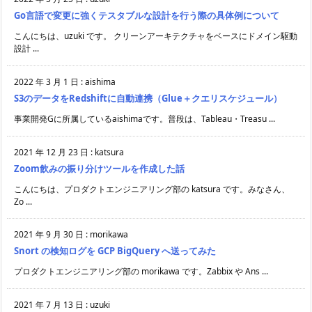
Go言語で変更に強くテスタブルな設計を行う際の具体例について
こんにちは、uzuki です。 クリーンアーキテクチャをベースにドメイン駆動
設計 ...
2022 年 3 月 1 日
:
aishima
S3のデータをRedshiftに自動連携（Glue＋クエリスケジュール）
事業開発Gに所属しているaishimaです。普段は、Tableau・Treasu ...
2021 年 12 月 23 日
:
katsura
Zoom飲みの振り分けツールを作成した話
こんにちは、プロダクトエンジニアリング部の katsura です。みなさん、
Zo ...
2021 年 9 月 30 日
:
morikawa
Snort の検知ログを GCP BigQuery へ送ってみた
プロダクトエンジニアリング部の morikawa です。Zabbix や Ans ...
2021 年 7 月 13 日
:
uzuki