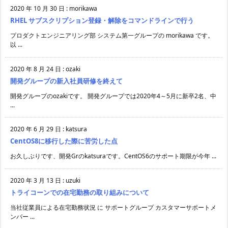
2020 年 10 月 30 日
:
morikawa
RHEL サブスクリプション登録・解除をコマンドラインで行う
プロダクトエンジニアリング部 システム第一グループの morikawa です。
以 ...
2020 年 8 月 24 日
:
ozaki
開発グループの新入社員研修を終えて
開発グループのozakiです。 開発グループでは2020年4～5月に新卒2名、中
...
2020 年 6 月 29 日
:
katsura
CentOS8に移行した際に苦労した点
お久しぶりです、開発Grのkatsuraです。CentOS6のサポート期限が今年 ...
2020 年 3 月 13 日
:
uzuki
トライコーンでの在宅勤務の取り組みについて
当社従業員による在宅勤務状況 に サポートグループ カスタマーサポートメ
ンバー ...