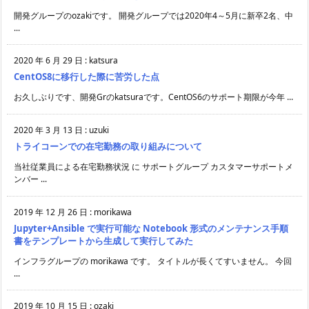
開発グループのozakiです。 開発グループでは2020年4～5月に新卒2名、中
...
2020 年 6 月 29 日
:
katsura
CentOS8に移行した際に苦労した点
お久しぶりです、開発Grのkatsuraです。CentOS6のサポート期限が今年 ...
2020 年 3 月 13 日
:
uzuki
トライコーンでの在宅勤務の取り組みについて
当社従業員による在宅勤務状況 に サポートグループ カスタマーサポートメ
ンバー ...
2019 年 12 月 26 日
:
morikawa
Jupyter+Ansible で実行可能な Notebook 形式のメンテナンス手順
書をテンプレートから生成して実行してみた
インフラグループの morikawa です。 タイトルが長くてすいません。 今回
...
2019 年 10 月 15 日
:
ozaki