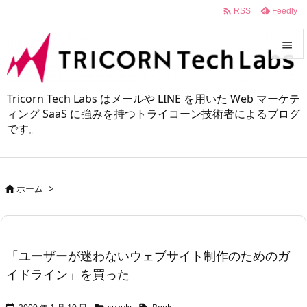

Feedly
RSS


メニュ
Tricorn Tech Labs はメールや LINE を用いた Web マーケテ

ィング SaaS に強みを持つトライコーン技術者によるブログ
です。
サイド

前へ

ホーム
>

次へ

検索
「ユーザーが迷わないウェブサイト制作のためのガ
イドライン」を買った