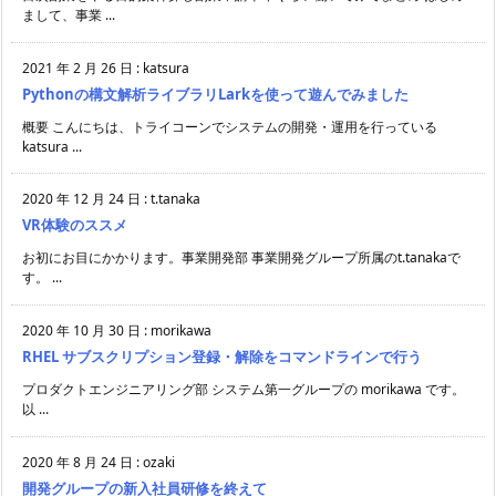
まして、事業 ...
2021 年 2 月 26 日
:
katsura
Pythonの構文解析ライブラリLarkを使って遊んでみました
概要 こんにちは、トライコーンでシステムの開発・運用を行っている
katsura ...
2020 年 12 月 24 日
:
t.tanaka
VR体験のススメ
お初にお目にかかります。事業開発部 事業開発グループ所属のt.tanakaで
す。 ...
2020 年 10 月 30 日
:
morikawa
RHEL サブスクリプション登録・解除をコマンドラインで行う
プロダクトエンジニアリング部 システム第一グループの morikawa です。
以 ...
2020 年 8 月 24 日
:
ozaki
開発グループの新入社員研修を終えて