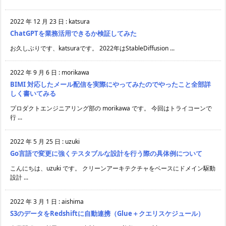
2022 年 12 月 23 日
:
katsura
ChatGPTを業務活用できるか検証してみた
お久しぶりです、katsuraです。 2022年はStableDiffusion ...
2022 年 9 月 6 日
:
morikawa
BIMI 対応したメール配信を実際にやってみたのでやったこと全部詳
しく書いてみる
プロダクトエンジニアリング部の morikawa です。 今回はトライコーンで
行 ...
2022 年 5 月 25 日
:
uzuki
Go言語で変更に強くテスタブルな設計を行う際の具体例について
こんにちは、uzuki です。 クリーンアーキテクチャをベースにドメイン駆動
設計 ...
2022 年 3 月 1 日
:
aishima
S3のデータをRedshiftに自動連携（Glue＋クエリスケジュール）