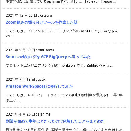
事業開発Gに所属しているaishimaです。普段は、Tableau・Treasu ...
2021 年 12 月 23 日
:
katsura
Zoom飲みの振り分けツールを作成した話
こんにちは、プロダクトエンジニアリング部の katsura です。みなさん、
Zo ...
2021 年 9 月 30 日
:
morikawa
Snort の検知ログを GCP BigQuery へ送ってみた
プロダクトエンジニアリング部の morikawa です。Zabbix や Ans ...
2021 年 7 月 13 日
:
uzuki
Amazon WorkSpaces に移行してみた
こんにちは、uzuki です。トライコーンで在宅勤務制度が導入され、早1年
以上が ...
2021 年 4 月 26 日
:
aishima
副業を始めて半年ほどたったので体験したことをまとめた
目次副業をやる目的案件探し副業申請半年ぐらい働いてみてまとめ はじめ