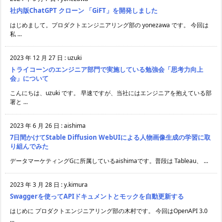
社内版ChatGPT クローン 「GiFT」を開発しました
はじめまして。プロダクトエンジニアリング部の yonezawa です。 今回は
私 ...
2023 年 12 月 27 日
:
uzuki
トライコーンのエンジニア部門で実施している勉強会「思考力向上
会」について
こんにちは、uzuki です。 早速ですが、当社にはエンジニアを抱えている部
署と ...
2023 年 6 月 26 日
:
aishima
7日間かけてStable Diffusion WebUIによる人物画像生成の学習に取
り組んでみた
データマーケティングGに所属しているaishimaです。普段は Tableau、 ...
2023 年 3 月 28 日
:
y.kimura
Swaggerを使ってAPIドキュメントとモックを自動更新する
はじめに プロダクトエンジニアリング部の木村です。 今回はOpenAPI 3.0
...