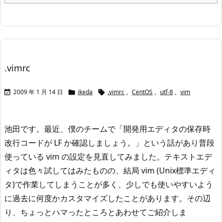
.vimrc
2009 年 1 月 14 日
ikeda
.vimrc
,
CentOS
,
utf-8
,
vim



池田です。
最近、僕のチームで「開発用エディタの保存時
改行コードが LF か確認しましょう。」という話があり
普段
使っている vim の設定を見直してみました。
テキストエデ
ィタは色々試してはみたものの、結局 vim (Unix標準エディ
タ)で作業してしまうことが多く、
少しでも使いやすいよう
に過去に何度かカスタマイズしたことがあります。
その辺
り、ちょっとハマったところとあわせてご紹介しま